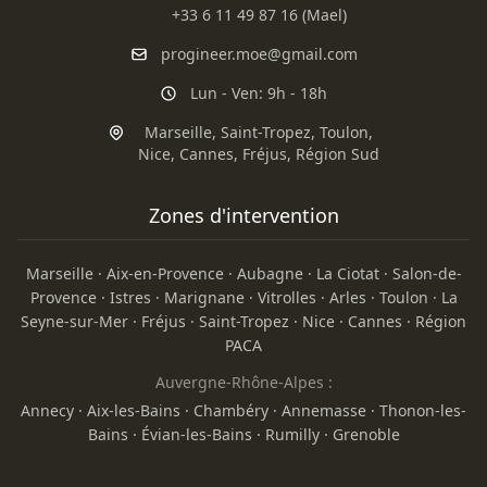
+33 6 11 49 87 16 (Mael)
progineer.moe@gmail.com
Lun - Ven: 9h - 18h
Marseille
,
Saint-Tropez
,
Toulon
,
Nice
,
Cannes
,
Fréjus
,
Région Sud
Zones d'intervention
Marseille
·
Aix-en-Provence
·
Aubagne
·
La Ciotat
·
Salon-de-
Provence
·
Istres
·
Marignane
·
Vitrolles
·
Arles
·
Toulon
·
La
Seyne-sur-Mer
·
Fréjus
·
Saint-Tropez
·
Nice
·
Cannes
·
Région
PACA
Auvergne-Rhône-Alpes :
Annecy
·
Aix-les-Bains
·
Chambéry
·
Annemasse
·
Thonon-les-
Bains
·
Évian-les-Bains
·
Rumilly
·
Grenoble