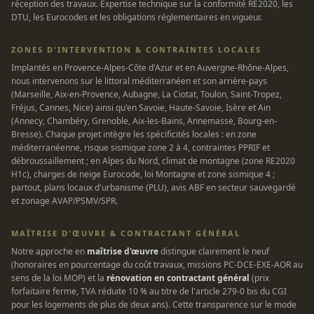
réception des travaux. Expertise technique sur la conformité RE2020, les
DTU, les Eurocodes et les obligations réglementaires en vigueur.
ZONES D'INTERVENTION & CONTRAINTES LOCALES
Implantés en Provence-Alpes-Côte d'Azur et en Auvergne-Rhône-Alpes,
nous intervenons sur le littoral méditerranéen et son arrière-pays
(Marseille, Aix-en-Provence, Aubagne, La Ciotat, Toulon, Saint-Tropez,
Fréjus, Cannes, Nice) ainsi qu'en Savoie, Haute-Savoie, Isère et Ain
(Annecy, Chambéry, Grenoble, Aix-les-Bains, Annemasse, Bourg-en-
Bresse). Chaque projet intègre les spécificités locales : en zone
méditerranéenne, risque sismique zone 2 à 4, contraintes PPRIF et
débroussaillement ; en Alpes du Nord, climat de montagne (zone RE2020
H1c), charges de neige Eurocode, loi Montagne et zone sismique 4 ;
partout, plans locaux d'urbanisme (PLU), avis ABF en secteur sauvegardé
et zonage AVAP/PSMV/SPR.
MAÎTRISE D'ŒUVRE & CONTRACTANT GÉNÉRAL
Notre approche en
maîtrise d'œuvre
distingue clairement le neuf
(honoraires en pourcentage du coût travaux, missions PC-DCE-EXE-AOR au
sens de la loi MOP) et la
rénovation en contractant général
(prix
forfaitaire ferme, TVA réduite 10 % au titre de l'article 279-0 bis du CGI
pour les logements de plus de deux ans). Cette transparence sur le mode