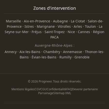
Zones d'intervention
Marseille
·
Aix-en-Provence
·
Aubagne
·
La Ciotat
·
Salon-de-
Provence
·
Istres
·
Marignane
·
Vitrolles
·
Arles
·
Toulon
·
La
Seyne-sur-Mer
·
Fréjus
·
Saint-Tropez
·
Nice
·
Cannes
·
Région
PACA
Auvergne-Rhône-Alpes :
Annecy
·
Aix-les-Bains
·
Chambéry
·
Annemasse
·
Thonon-les-
Bains
·
Évian-les-Bains
·
Rumilly
·
Grenoble
© 2026 Progineer. Tous droits réservés.
Mentions légales
CGV
CGU
Confidentialité
FAQ
Devenir partenaire
Parrainage
Sitemap XML