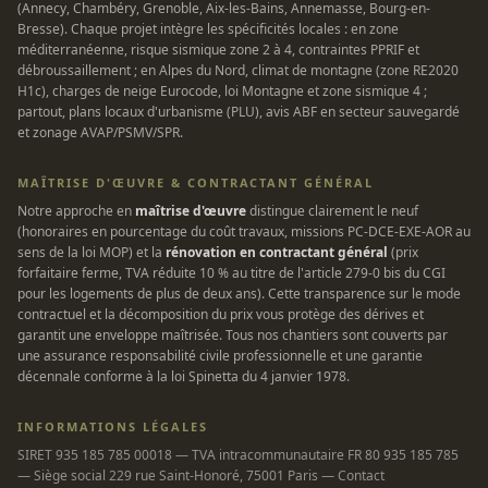
(Annecy, Chambéry, Grenoble, Aix-les-Bains, Annemasse, Bourg-en-
Bresse). Chaque projet intègre les spécificités locales : en zone
méditerranéenne, risque sismique zone 2 à 4, contraintes PPRIF et
débroussaillement ; en Alpes du Nord, climat de montagne (zone RE2020
H1c), charges de neige Eurocode, loi Montagne et zone sismique 4 ;
partout, plans locaux d'urbanisme (PLU), avis ABF en secteur sauvegardé
et zonage AVAP/PSMV/SPR.
MAÎTRISE D'ŒUVRE & CONTRACTANT GÉNÉRAL
Notre approche en
maîtrise d'œuvre
distingue clairement le neuf
(honoraires en pourcentage du coût travaux, missions PC-DCE-EXE-AOR au
sens de la loi MOP) et la
rénovation en contractant général
(prix
forfaitaire ferme, TVA réduite 10 % au titre de l'article 279-0 bis du CGI
pour les logements de plus de deux ans). Cette transparence sur le mode
contractuel et la décomposition du prix vous protège des dérives et
garantit une enveloppe maîtrisée. Tous nos chantiers sont couverts par
une assurance responsabilité civile professionnelle et une garantie
décennale conforme à la loi Spinetta du 4 janvier 1978.
INFORMATIONS LÉGALES
SIRET 935 185 785 00018 — TVA intracommunautaire FR 80 935 185 785
— Siège social 229 rue Saint-Honoré, 75001 Paris — Contact