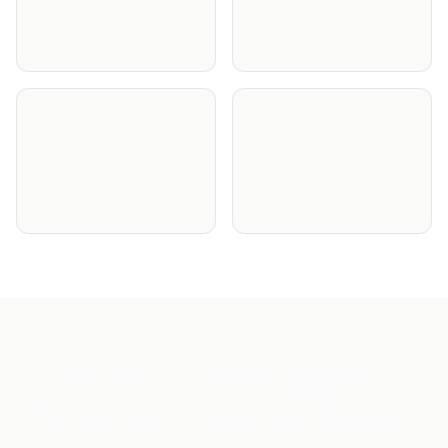
(collectif et
proches du centre, du
pavillonnaire)
lac et de la gare
Boncelin et Mémard-
Bords du lac (Grand Port
Corsuet - hauteurs et
/ Petit Port) - front
coteaux boisés, maisons
lacustre, loisirs
avec vues sur le lac
nautiques, programmes
neufs
Pourquoi faire appel a
Progineer a Aix-les-Bains ?