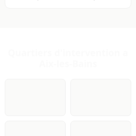
Quartiers d'intervention a
Aix-les-Bains
Centre-ville / quartier
Marlioz - thermes, golf
des Anciens Thermes -
et hippodrome, secteur
cœur historique Belle
résidentiel verdoyant et
Époque
recherché
Sierroz - le long de la
Choudy et Lafin -
rivière, résidentiel mixte
quartiers résidentiels