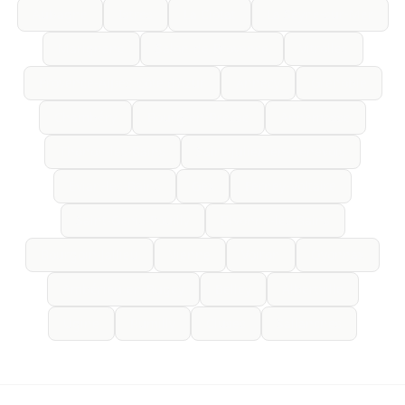
Aubagne
Istres
La Ciotat
La Seyne-sur-Mer
Marignane
Salon-de-Provence
Vitrolles
Provence-Alpes-Côte d'Azur
Annecy
Grenoble
Chambéry
Bourg-en-Bresse
Annemasse
Thonon-les-Bains
Saint-Julien-en-Genevois
Évian-les-Bains
Gex
Ferney-Voltaire
Saint-Genis-Pouilly
Divonne-les-Bains
Bourgoin-Jallieu
Vienne
Voiron
Oyonnax
Ambérieu-en-Bugey
Belley
Albertville
Ugine
Rumilly
Cluses
Sallanches