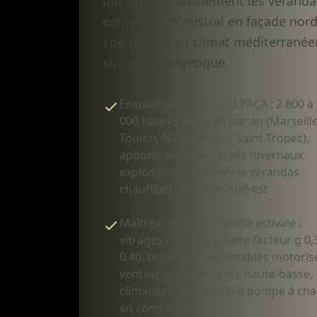
qui valorise pleinement les véranda
estivale et le mistral en façade no
spécifiques au climat méditerranéen
surcoût énergétique.
Ensoleillement record PACA : 2 800 à
000 heures de soleil par an (Marseille
Toulon, Nice, Cannes, Saint-Tropez),
apports solaires passifs hivernaux
exploités à 100% par les vérandas
chauffées orientées sud-est
Maîtrise de la surchauffe estivale :
vitrages contrôle solaire facteur g 0,
0,40, brise-soleil orientables motoris
ventilation traversante haute-basse,
climatisation réversible pompe à cha
en complément