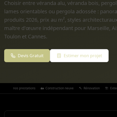
Choisir entre véranda alu, véranda bois, pergo
lames orientables ou pergola adossée : pano
produits 2026, prix au m², styles architectur
maître d'œuvre indépendant pour Marseille, Ai
Toulon et Cannes.
Devis Gratuit
Estimer mon projet
Toutes nos prestations
🏡
Construction neuve
🔨
Rénovation
🏗️
Exte