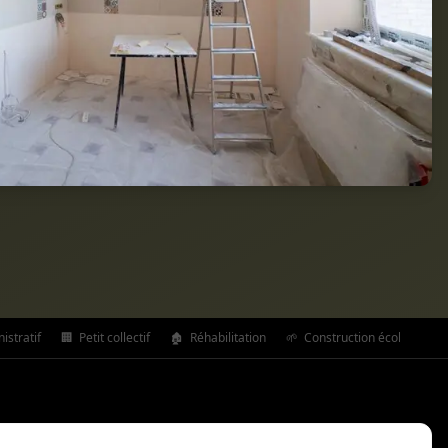
stratif
🏢
Petit collectif
🏚️
Réhabilitation
🌱
Construction écologique