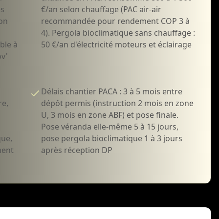
es
€/an selon chauffage (PAC air-air
ion
recommandée pour rendement COP 3 à
4). Pergola bioclimatique sans chauffage :
ble à
50 €/an d'électricité moteurs et éclairage
v'
Délais chantier PACA : 3 à 5 mois entre
re,
dépôt permis (instruction 2 mois en zone
U, 3 mois en zone ABF) et pose finale.
Pose véranda elle-même 5 à 15 jours,
que,
pose pergola bioclimatique 1 à 3 jours
ment
après réception DP