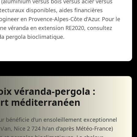
 (aluminium versus bois versus acier versus
tecturaux disponibles, aides financières
gineer en Provence-Alpes-Côte d'Azur. Pour le
'une véranda en extension RE2020, consultez
a pergola bioclimatique.
oix véranda-pergola :
ort méditerranéen
ur bénéficie d'un ensoleillement exceptionnel
 h/an, Nice 2 724 h/an d'après Météo-France)