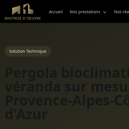
Aller au contenu principal
Accueil
Nos prestations
Nos réa
MAITRISE D'OEUVRE
Solution Technique
Pergola bioclimat
véranda sur mesu
Provence-Alpes-C
d'Azur