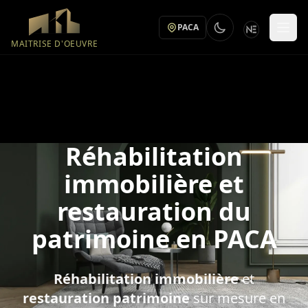
Aller au contenu principal
PACA
MAITRISE D'OEUVRE
Réhabilitation
immobilière et
restauration du
patrimoine en PACA
Réhabilitation immobilière
et
restauration patrimoine
sur mesure en