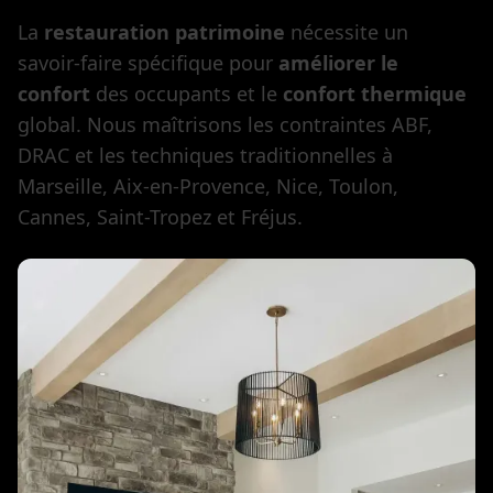
La
restauration patrimoine
nécessite un
savoir-faire spécifique pour
améliorer le
confort
des occupants et le
confort thermique
global. Nous maîtrisons les contraintes ABF,
DRAC et les techniques traditionnelles à
Marseille, Aix-en-Provence, Nice, Toulon,
Cannes, Saint-Tropez et Fréjus.