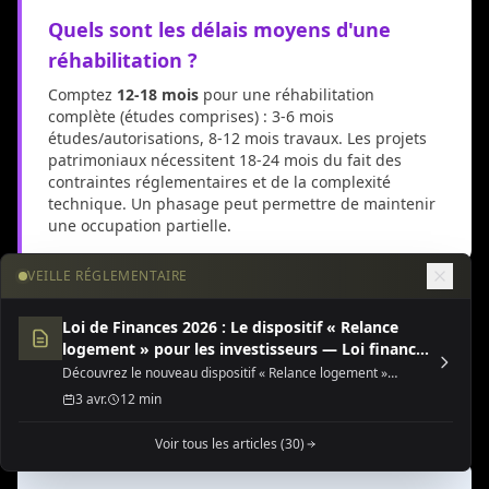
Quels sont les délais moyens d'une
réhabilitation ?
Comptez
12-18 mois
pour une réhabilitation
complète (études comprises) : 3-6 mois
études/autorisations, 8-12 mois travaux. Les projets
patrimoniaux nécessitent 18-24 mois du fait des
contraintes réglementaires et de la complexité
technique. Un phasage peut permettre de maintenir
une occupation partielle.
VEILLE RÉGLEMENTAIRE
Financement et aides pour
Loi de Finances 2026 : Le dispositif « Relance
logement » pour les investisseurs — Loi finances
la réhabilitation de
2026 dispositif relance
Découvrez le nouveau dispositif « Relance logement »
(Jeanbrun) de la Loi de Finances 2026, une opportunité fiscale
3 avr.
12 min
patrimoine
majeure pour l'investissement locatif neuf ou rénové.
Voir tous les articles (30)