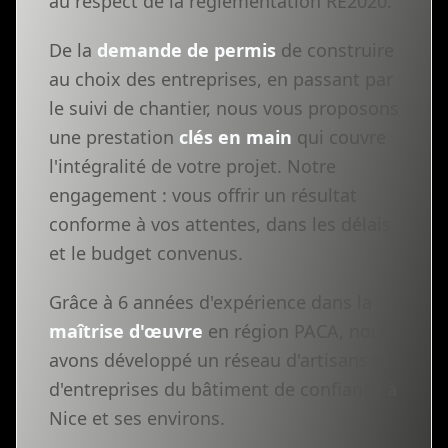
au respect de la réglementation RE2020.
De la
demande de permis
de construire
au choix des entreprises, en passant par
le suivi de chantier, nous vous proposons
une prestation
clés en main
qui couvre
l'intégralité de votre projet. Notre
engagement : vous offrir un résultat
conforme à vos attentes, dans les délais
et le budget convenus.
Grâce à 6 années d'expérience dans la
maîtrise d'œuvre
en région PACA, nous
avons développé un réseau d'artisans et
d'entreprises du bâtiment de confiance à
Nice et ses environs.