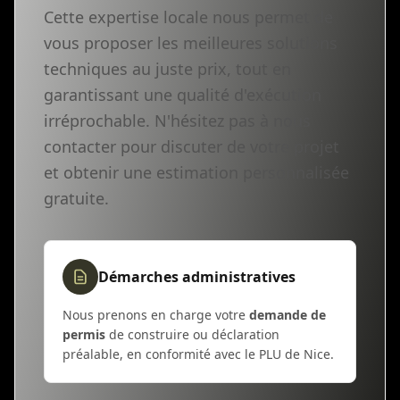
Cette expertise locale nous permet de
vous proposer les meilleures solutions
techniques au juste prix, tout en
garantissant une qualité d'exécution
irréprochable. N'hésitez pas à nous
contacter pour discuter de votre projet
et obtenir une estimation personnalisée
gratuite.
Démarches administratives
Nous prenons en charge votre
demande de
permis
de construire ou déclaration
préalable, en conformité avec le PLU de Nice.