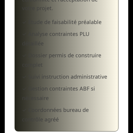
votre projet.
✓ Étude de faisabilité préalable
✓ Analyse contraintes PLU
détaillée
✓ Dossier permis de construire
complet
✓ Suivi instruction administrative
✓ Gestion contraintes ABF si
nécessaire
✓ Coordonnées bureau de
contrôle agréé