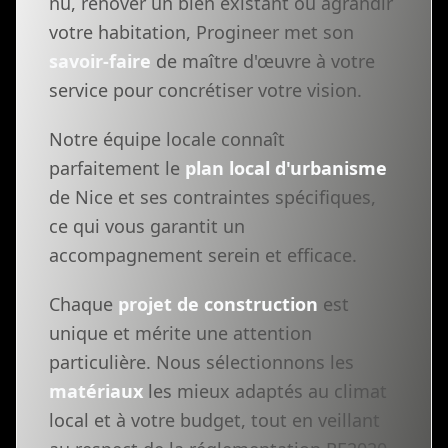
nu, rénover un bien existant ou agrandir
votre habitation, Progineer met son
savoir-faire
de maître d'œuvre à votre
service pour concrétiser votre vision.
Notre équipe locale connaît
parfaitement le
plan local d'urbanisme
de Nice et ses contraintes spécifiques,
ce qui vous garantit un
accompagnement serein et efficace.
Chaque
projet de construction
est
unique et mérite une attention
particulière. Nous sélectionnons les
matériaux
les mieux adaptés au climat
local et à votre budget, tout en veillant