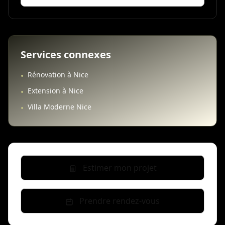
Services connexes
Rénovation à Nice
•
Extension à Nice
•
Villa Moderne Nice
•
Estimer mon projet
Prendre rendez-vous