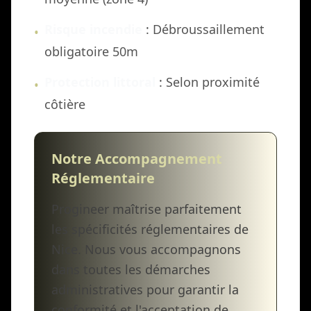
Risque incendie
: Débroussaillement
•
obligatoire 50m
Protection littoral
: Selon proximité
•
côtière
Notre Accompagnement
Réglementaire
Progineer maîtrise parfaitement
les spécificités réglementaires de
Nice. Nous vous accompagnons
dans toutes les démarches
administratives pour garantir la
conformité et l'acceptation de