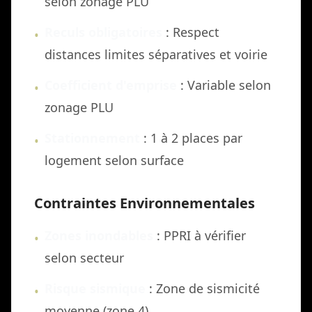
selon zonage PLU
Reculs obligatoires
: Respect
•
distances limites séparatives et voirie
Coefficient d'emprise
: Variable selon
•
zonage PLU
Stationnement
: 1 à 2 places par
•
logement selon surface
Contraintes Environnementales
Zones inondables
: PPRI à vérifier
•
selon secteur
Risque sismique
: Zone de sismicité
•
moyenne (zone 4)