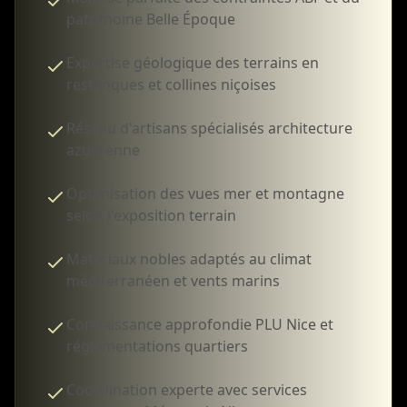
patrimoine Belle Époque
Expertise géologique des terrains en
restanques et collines niçoises
Réseau d'artisans spécialisés architecture
azuréenne
Optimisation des vues mer et montagne
selon l'exposition terrain
Matériaux nobles adaptés au climat
méditerranéen et vents marins
Connaissance approfondie PLU Nice et
réglementations quartiers
Coordination experte avec services