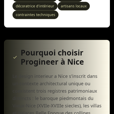
décoratrice d'intérieur
artisans locaux
contraintes techniques
Pourquoi choisir
Progineer à Nice
Le design interieur a Nice s'inscrit dans
un contexte architectural unique ou
coexistent trois registres patrimoniaux
distincts : le baroque piedmontais du
Vieux-Nice (XVIIe-XVIIIe siecles), les villas
et palaces Belle Epoque des collines