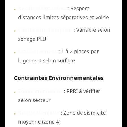
Reculs obligatoires
: Respect
•
distances limites séparatives et voirie
Coefficient d'emprise
: Variable selon
•
zonage PLU
Stationnement
: 1 à 2 places par
•
logement selon surface
Contraintes Environnementales
Zones inondables
: PPRI à vérifier
•
selon secteur
Risque sismique
: Zone de sismicité
•
moyenne (zone 4)