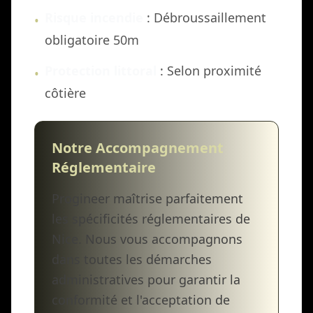
Risque incendie
: Débroussaillement
•
obligatoire 50m
Protection littoral
: Selon proximité
•
côtière
Notre Accompagnement
Réglementaire
Progineer maîtrise parfaitement
les spécificités réglementaires de
Nice. Nous vous accompagnons
dans toutes les démarches
administratives pour garantir la
conformité et l'acceptation de