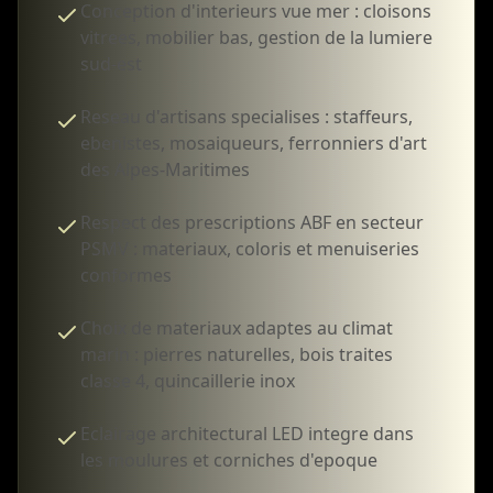
Conception d'interieurs vue mer : cloisons
vitrees, mobilier bas, gestion de la lumiere
sud-est
Reseau d'artisans specialises : staffeurs,
ebenistes, mosaiqueurs, ferronniers d'art
des Alpes-Maritimes
Respect des prescriptions ABF en secteur
PSMV : materiaux, coloris et menuiseries
conformes
Choix de materiaux adaptes au climat
marin : pierres naturelles, bois traites
classe 4, quincaillerie inox
Eclairage architectural LED integre dans
les moulures et corniches d'epoque