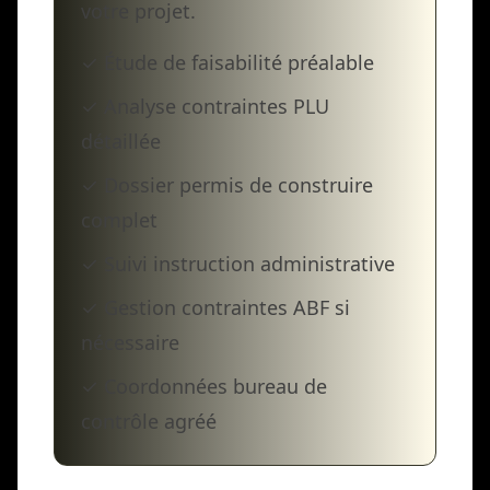
votre projet.
✓ Étude de faisabilité préalable
✓ Analyse contraintes PLU
détaillée
✓ Dossier permis de construire
complet
✓ Suivi instruction administrative
✓ Gestion contraintes ABF si
nécessaire
✓ Coordonnées bureau de
contrôle agréé