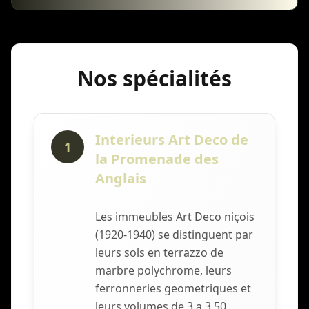
Nos spécialités
Interieurs Art Deco de
1
la Promenade des
Anglais
Les immeubles Art Deco niçois
(1920-1940) se distinguent par
leurs sols en terrazzo de
marbre polychrome, leurs
ferronneries geometriques et
leurs volumes de 3 a 3,50