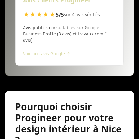
Avis Clients Progineer
★★★★★
5/5
sur 4 avis vérifiés
Avis publics consultables sur Google
Business Profile (3 avis) et travaux.com (1
avis).
Voir nos avis Google →
Pourquoi choisir
Progineer pour votre
design intérieur à Nice