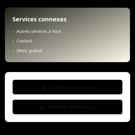
Services connexes
Autres services à Nice
•
Contact
•
Devis gratuit
•
Estimer mon projet
Prendre rendez-vous