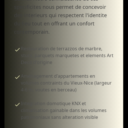
specificites nous permet de concevoir
des interieurs qui respectent l'identite
du lieu tout en offrant un confort
contemporain.
Restauration de terrazzos de marbre,
stucs, parquets marquetes et elements Art
Deco d'origine
Amenagement d'appartements en
volumes contraints du Vieux-Nice (largeur
4-6 m, voutes en berceau)
Integration domotique KNX et
climatisation gainable dans les volumes
patrimoniaux sans alteration visible