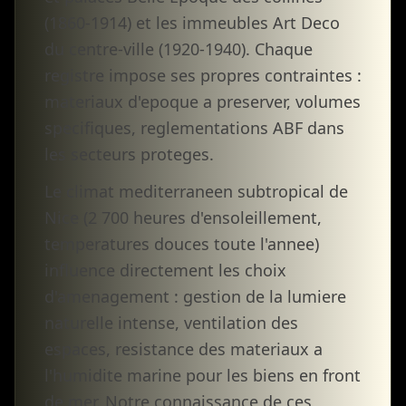
(1860-1914) et les immeubles Art Deco
du centre-ville (1920-1940). Chaque
registre impose ses propres contraintes :
materiaux d'epoque a preserver, volumes
specifiques, reglementations ABF dans
les secteurs proteges.
Le climat mediterraneen subtropical de
Nice (2 700 heures d'ensoleillement,
temperatures douces toute l'annee)
influence directement les choix
d'amenagement : gestion de la lumiere
naturelle intense, ventilation des
espaces, resistance des materiaux a
l'humidite marine pour les biens en front
de mer. Notre connaissance de ces