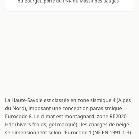
du Bourget, porte du PNR du Massif des Bauges
Intervenir à Rumilly :
repères département 74
Contraintes locales
La Haute-Savoie est classée en zone sismique 4 (Alpes
du Nord), imposant une conception parasismique
Eurocode 8. Le climat est montagnard, zone RE2020
H1c (hivers froids, gel marqué) : les charges de neige
se dimensionnent selon l'Eurocode 1 (NF EN 1991-1-3)