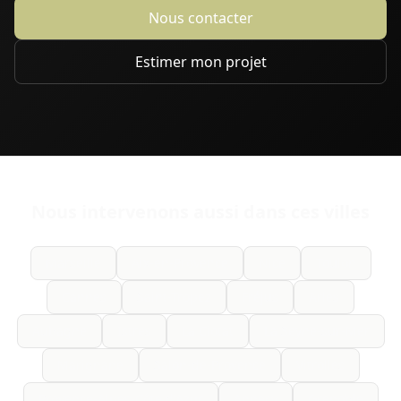
Nous contacter
Estimer mon projet
Nous intervenons aussi dans ces villes
Marseille
Aix-en-Provence
Nice
Toulon
Cannes
Saint-Tropez
Fréjus
Arles
Aubagne
Istres
La Ciotat
La Seyne-sur-Mer
Marignane
Salon-de-Provence
Vitrolles
Provence-Alpes-Côte d'Azur
Annecy
Grenoble