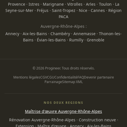
Provence
·
Istres
·
Marignane
·
Vitrolles
·
Arles
·
Toulon
·
La
Seyne-sur-Mer
·
Fréjus
·
Saint-Tropez
·
Nice
·
Cannes
·
Région
PACA
Auvergne-Rhône-Alpes :
Annecy
·
Aix-les-Bains
·
Chambéry
·
Annemasse
·
Thonon-les-
Bains
·
Évian-les-Bains
·
Rumilly
·
Grenoble
© 2026 Progineer. Tous droits réservés.
Mentions légales
CGV
CGU
Confidentialité
FAQ
Devenir partenaire
Parrainage
Sitemap XML
NOS DEUX REGIONS
Maîtrise d'œuvre Auvergne-Rhône-Alpes
Rénovation Auvergne-Rhône-Alpes
·
Construction neuve
·
Extension
·
Maître d'œuvre
·
Annecy
·
Aix-les-Bains