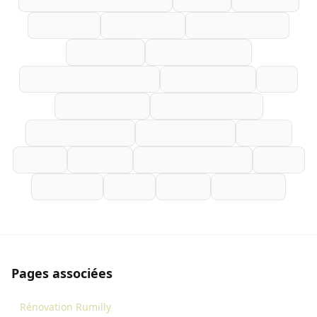
Chambéry
Aix-les-Bains
Bourg-en-Bresse
Annemasse
Thonon-les-Bains
Saint-Julien-en-Genevois
Évian-les-Bains
Gex
Ferney-Voltaire
Saint-Genis-Pouilly
Divonne-les-Bains
Bourgoin-Jallieu
Vienne
Voiron
Oyonnax
Ambérieu-en-Bugey
Belley
Albertville
Ugine
Cluses
Sallanches
Pages associées
Rénovation Rumilly