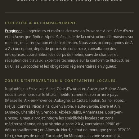
EXPERTISE & ACCOMPAGNEMENT
Progineer
— ingénieurs et maîtres d'œuvre en Provence-Alpes-Côte d'Azur
et en Auvergne-Rhône-Alpes. Spécialiste de la construction de maisons sur
mesure, de la rénovation et de l'extension. Nous vous accompagnons de A
à Z : conception, dépôt de permis de construire, consultation des
entreprises, coordination des corps de métier, suivi de chantier et
réception des travaux. Expertise technique sur la conformité RE2020, les
DTU, les Eurocodes et les obligations réglementaires en vigueur.
ZONES D'INTERVENTION & CONTRAINTES LOCALES
Implantés en Provence-Alpes-Côte d'Azur et en Auvergne-Rhône-Alpes,
nous intervenons sur le littoral méditerranéen et son arrière-pays
(Marseille, Aix-en-Provence, Aubagne, La Ciotat, Toulon, Saint-Tropez,
Fréjus, Cannes, Nice) ainsi qu'en Savoie, Haute-Savoie, Isère et Ain
(Annecy, Chambéry, Grenoble, Aix-les-Bains, Annemasse, Bourg-en-
Bresse). Chaque projet intègre les spécificités locales : en zone
méditerranéenne, risque sismique zone 2 à 4, contraintes PPRIF et
débroussaillement ; en Alpes du Nord, climat de montagne (zone RE2020
H1c), charges de neige Eurocode, loi Montagne et zone sismique 4 ;