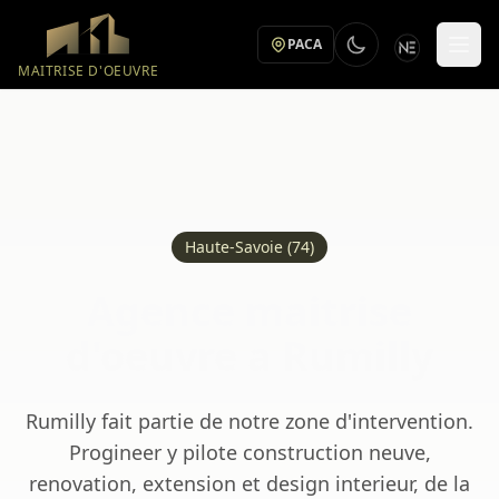
Aller au contenu principal
PACA
MAITRISE D'OEUVRE
Haute-Savoie (74)
Agence maitrise
d'oeuvre a Rumilly
Rumilly fait partie de notre zone d'intervention.
Progineer y pilote construction neuve,
renovation, extension et design interieur, de la