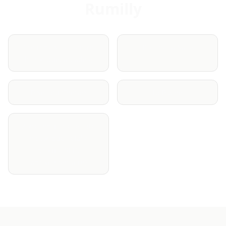
Rumilly
Cœur de ville (centre
Bois de la Salle
historique, arcades)
Rives du Chéran
La Plaine
Zone industrielle (site
historique Tefal /
groupe SEB,
agroalimentaire)