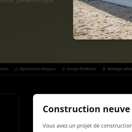
nsion
📐
Optimisation d'espace
🎨
Design d'intérieur
📄
Montage admini
Construction neuve 
Vous avez un projet de constructio