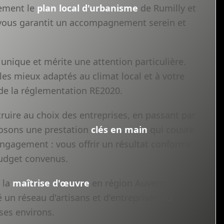
tement le
plan local d'urbanisme
de Rumilly et
i vous garantit un accompagnement serein et
unique et mérite une attention particulière.
les mieux adaptés au climat local et à votre
 de la réglementation RE2020.
ruire au choix des entreprises, en passant par
oposons une prestation
clés en main
qui couvre
 engagement : vous offrir un résultat conforme à
 budget convenus.
 la
maîtrise d'œuvre
en région Auvergne-
un réseau d'artisans et d'entreprises du
ses environs.