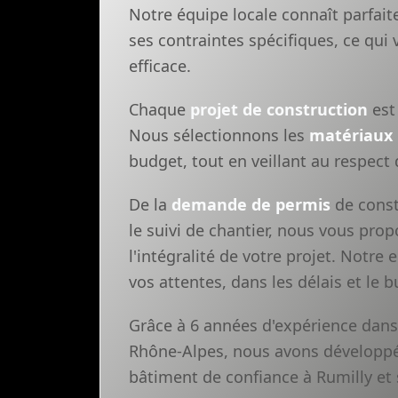
Notre équipe locale connaît parfai
ses contraintes spécifiques, ce qu
efficace.
Chaque
projet de construction
est 
Nous sélectionnons les
matériaux
budget, tout en veillant au respect
De la
demande de permis
de const
le suivi de chantier, nous vous pr
l'intégralité de votre projet. Notre
vos attentes, dans les délais et le
Grâce à 6 années d'expérience dans
Rhône-Alpes, nous avons développé 
bâtiment de confiance à Rumilly et 