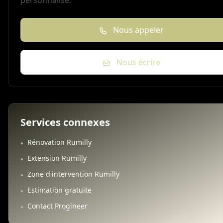
Nous appeler
Nous écrire
Services connexes
Rénovation Rumilly
•
Extension Rumilly
•
Zone d'intervention Rumilly
•
Estimation gratuite
•
Contact Progineer
•