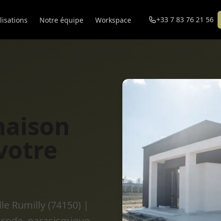
+33 7 83 76 21 56
lisations
Notre équipe
Workspace
maison
votre
le Rumilly (74150) |
ocode, parasismique