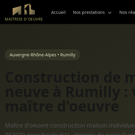
Aller au contenu principal
Accueil
Nos prestations
Nos réa
MAITRISE D'OEUVRE
Auvergne-Rhône-Alpes • Rumilly
Construction de 
neuve à Rumilly : 
maître d'oeuvre
Maître d'oeuvre construction maison individuel
RE2020 zone froide H1c, charges de neige Eur