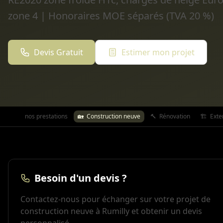
zone 4 | Honoraires MOE séparés (TVA 20 %)
Devis Gratuit
Estimer mon projet
Toutes nos prestations
🏡
Construction neuve
🔨
Rénovation
🏗️
Exte
Besoin d'un devis ?
Contactez-nous pour échanger sur votre projet de
construction neuve à Rumilly et obtenir un devis
personnalisé.