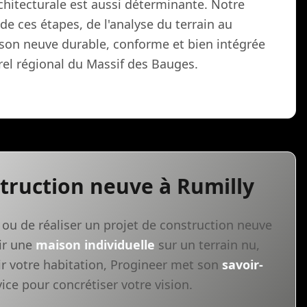
rchitecturale est aussi déterminante. Notre
de ces étapes, de l'analyse du terrain au
son neuve durable, conforme et bien intégrée
urel régional du Massif des Bauges.
struction neuve à Rumilly
ou de réaliser un projet de construction neuve
tir une
maison individuelle
sur un terrain nu,
ir votre habitation, Progineer met son
savoir-
ice pour concrétiser votre vision.