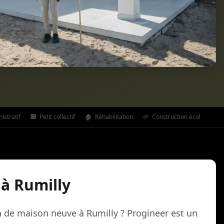
stratif
🏢
Petit collectif
🏚️
Réhabilitation
🌱
Construction écologique
à Rumilly
n de maison neuve à Rumilly ? Progineer est un