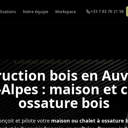
+33 7 83 76 21 56
lisations
Notre équipe
Workspace
AUVERGNE-RHÔNE-ALPES · AGENCE ANNECY
uction bois en Au
Alpes : maison et c
ossature bois
onçoit et pilote votre
maison ou chalet à ossature b