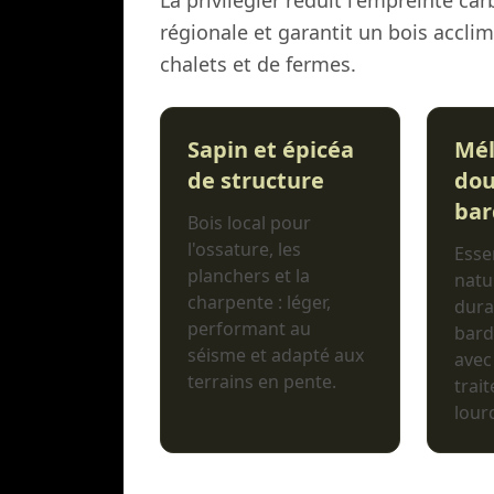
La privilégier réduit l'empreinte ca
régionale et garantit un bois accli
chalets et de fermes.
Sapin et épicéa
Mél
de structure
dou
bar
Bois local pour
l'ossature, les
Esse
planchers et la
natu
charpente : léger,
dura
performant au
bard
séisme et adapté aux
avec
terrains en pente.
trai
lour