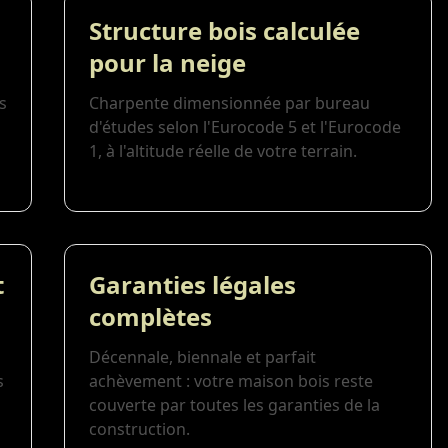
Structure bois calculée
pour la neige
s
Charpente dimensionnée par bureau
d'études selon l'Eurocode 5 et l'Eurocode
1, à l'altitude réelle de votre terrain.
t
Garanties légales
complètes
Décennale, biennale et parfait
s
achèvement : votre maison bois reste
couverte par toutes les garanties de la
construction.