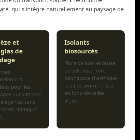
rbone du transport, soutient l'économie
maté, qui s'intègre naturellement au paysage de
èze et
Isolants
glas de
biosourcés
dage
Fibre de bois et ouate
de cellulose : fort
nces
déphasage thermique
rellement
pour le confort d'été
bles pour les
en fond de vallée
ages qui patinent
alpin.
 élégance, sans
tement chimique
d.