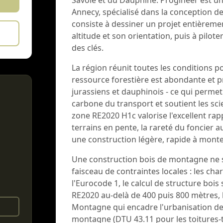
Savoie et du Dauphiné. Progineer est u
Annecy, spécialisé dans la conception de
consiste à dessiner un projet entièremen
altitude et son orientation, puis à pilote
des clés.
La région réunit toutes les conditions p
ressource forestière est abondante et p
jurassiens et dauphinois - ce qui permet 
carbone du transport et soutient les scie
zone RE2020 H1c valorise l'excellent rappo
terrains en pente, la rareté du foncier 
une construction légère, rapide à monte
Une construction bois de montagne ne s
faisceau de contraintes locales : les cha
l'Eurocode 1, le calcul de structure bois 
RE2020 au-delà de 400 puis 800 mètres, l
Montagne qui encadre l'urbanisation des
montagne (DTU 43.11 pour les toitures-te