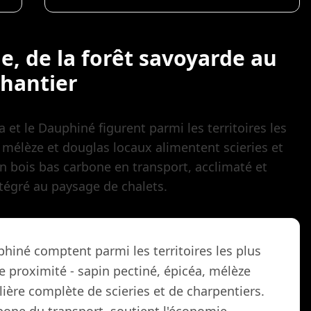
le, de la forêt savoyarde au
chantier
a et le Dauphiné figurent parmi les territoires les
, mélèze et douglas locaux alimentent scieries et
n bois bas carbone en transport, acclimaté et
tégré au paysage de chalets.
phiné comptent parmi les territoires les plus
e proximité - sapin pectiné, épicéa, mélèze
ilière complète de scieries et de charpentiers.