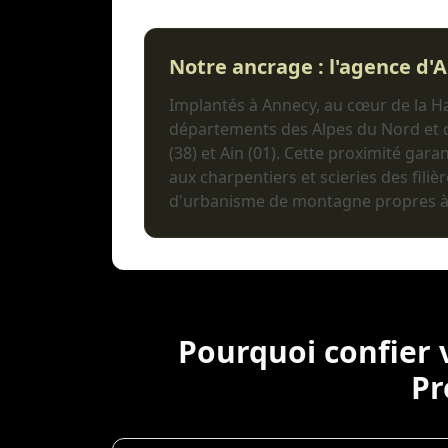
Notre ancrage : l'agence d'
Implantés à Annecy, au cœur de la H
départements des Alpes du Nord et du
(38) et Ain (01). Cette proximité garan
aux charpentiers et scieries des filièr
d'urbanisme de montagne propres 
Pourquoi confier 
Pr