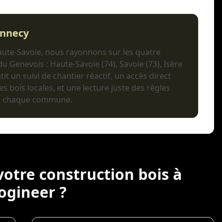
Annecy
aute-Savoie, nous rayonnons sur les quatre
 Genevois : Haute-Savoie (74), Savoie (73), Isère
tit un suivi de chantier réactif, un accès direct
es bois locales, et une lecture juste des règles
à chaque commune.
votre construction bois à
ogineer ?