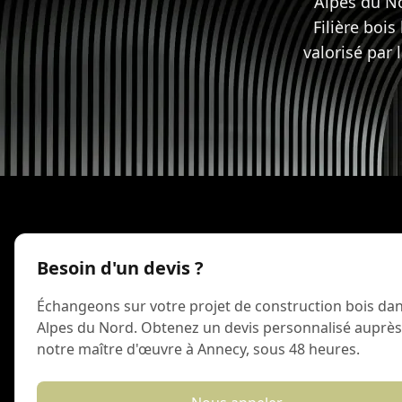
Alpes du No
Filière boi
valorisé par
Besoin d'un devis ?
Échangeons sur votre projet de construction bois dan
Alpes du Nord. Obtenez un devis personnalisé auprès
notre maître d'œuvre à Annecy, sous 48 heures.