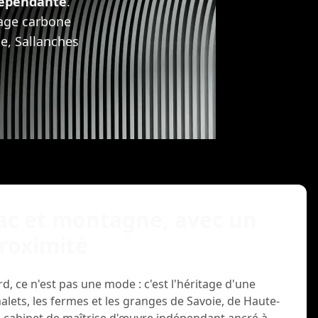
dépendante
.
kage carbone
e, Sallanches
lac et montagne, avec un
roximité
d, ce n'est pas une mode : c'est l'héritage d'une
halets, les fermes et les granges de Savoie, de Haute-