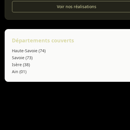
Voir nos réalisations
Départements couverts
Haute-Savoie (74)
Savoie (73)
Isère (38)
Ain (01)