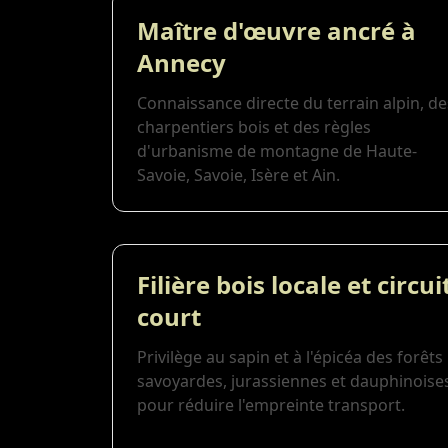
Maître d'œuvre ancré à
Annecy
Connaissance directe du terrain alpin, de
charpentiers bois et des règles
d'urbanisme de montagne de Haute-
Savoie, Savoie, Isère et Ain.
Filière bois locale et circui
court
Privilège au sapin et à l'épicéa des forêts
savoyardes, jurassiennes et dauphinoise
pour réduire l'empreinte transport.