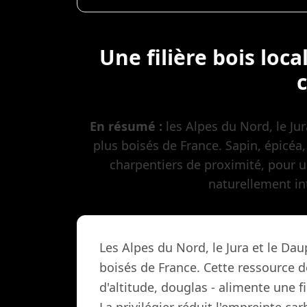
Une filière bois loca
En résumé :
les Alpes du Nord, le Jur
plus boisés de France. Sapin, épicéa
charpentiers de proximité, pour u
naturellement in
Les Alpes du Nord, le Jura et le Dau
boisés de France. Cette ressource d
d'altitude, douglas - alimente une f