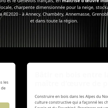
rd et le Genevois français, en
maîtrise d'œuvre in
s locale, charpente dimensionnée pour la neige, stoc
 la RE2020 - à Annecy, Chambéry, Annemasse, Grenobl
et dans toute la région.
Bâtir en bois entre 
maître d'œuvre de p
s les
 de
Construire en bois dans les Alpes du Nor
culture constructive qui a façonné les c