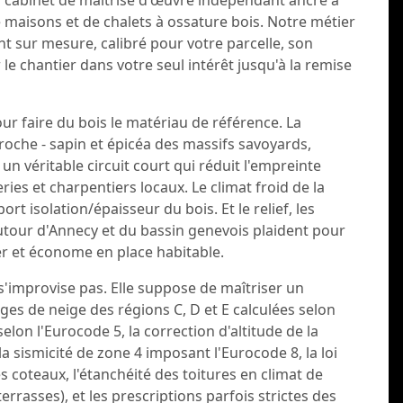
n cabinet de maîtrise d'œuvre indépendant ancré à
 maisons et de chalets à ossature bois. Notre métier
t sur mesure, calibré pour votre parcelle, son
r le chantier dans votre seul intérêt jusqu'à la remise
our faire du bois le matériau de référence. La
roche - sapin et épicéa des massifs savoyards,
un véritable circuit court qui réduit l'empreinte
ries et charpentiers locaux. Le climat froid de la
rt isolation/épaisseur du bois. Et le relief, les
autour d'Annecy et du bassin genevois plaident pour
r et économe en place habitable.
'improvise pas. Elle suppose de maîtriser un
rges de neige des régions C, D et E calculées selon
selon l'Eurocode 5, la correction d'altitude de la
a sismicité de zone 4 imposant l'Eurocode 8, la loi
 coteaux, l'étanchéité des toitures en climat de
rrasses), et les prescriptions parfois strictes des