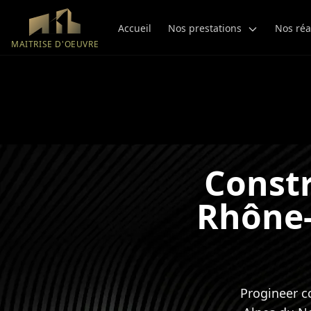
Aller au contenu principal
Accueil
Nos prestations
Nos réa
MAITRISE D'OEUVRE
Constr
Rhône-
Progineer c