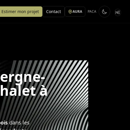
Estimer mon projet
Contact
AURA
PACA
vergne-
halet à
ois
dans les