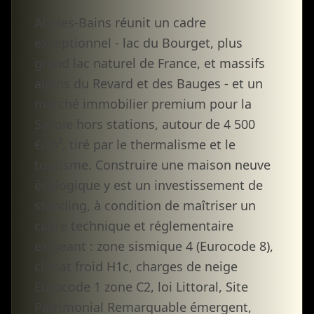
Aix-les-Bains réunit un cadre
exceptionnel - lac du Bourget, plus
grand lac naturel de France, et massifs
alpins du Revard et des Bauges - et un
marché immobilier premium pour la
Savoie hors stations, autour de 4 500
€/m², tiré par le thermalisme et le
tourisme. Construire une maison neuve
écologique y est un investissement de
standing, à condition de maîtriser un
cadre technique et réglementaire
exigeant : zone sismique 4 (Eurocode 8),
climat froid H1c, charges de neige
Eurocode 1 zone C2, loi Littoral, Site
Patrimonial Remarquable émergent,