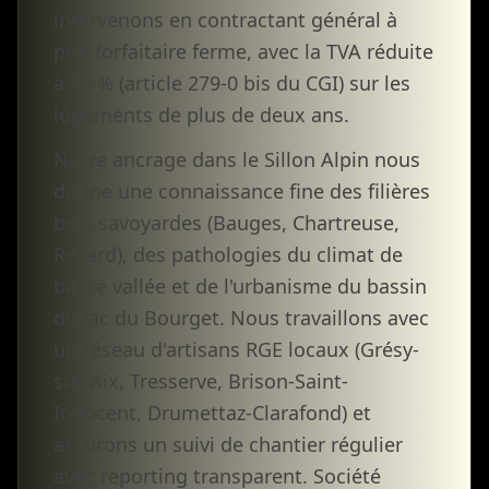
intervenons en contractant général à
prix forfaitaire ferme, avec la TVA réduite
à 10 % (article 279-0 bis du CGI) sur les
logements de plus de deux ans.
Notre ancrage dans le Sillon Alpin nous
donne une connaissance fine des filières
bois savoyardes (Bauges, Chartreuse,
Revard), des pathologies du climat de
basse vallée et de l'urbanisme du bassin
du lac du Bourget. Nous travaillons avec
un réseau d'artisans RGE locaux (Grésy-
sur-Aix, Tresserve, Brison-Saint-
Innocent, Drumettaz-Clarafond) et
assurons un suivi de chantier régulier
avec reporting transparent. Société