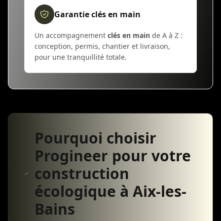
Garantie clés en main
Un accompagnement
clés en main
de A à Z :
conception, permis, chantier et livraison,
pour une tranquillité totale.
Pourquoi choisir
Progineer pour votre
construction
écologique à Aix-les-
Bains