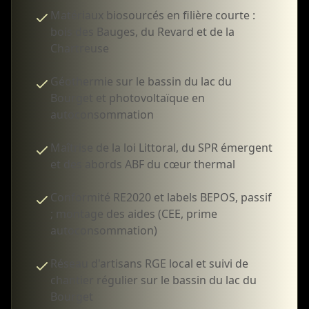
Matériaux biosourcés en filière courte :
bois des Bauges, du Revard et de la
Chartreuse
Géothermie sur le bassin du lac du
Bourget et photovoltaïque en
autoconsommation
Maîtrise de la loi Littoral, du SPR émergent
et des abords ABF du cœur thermal
Conformité RE2020 et labels BEPOS, passif
; montage des aides (CEE, prime
autoconsommation)
Réseau d'artisans RGE local et suivi de
chantier régulier sur le bassin du lac du
Bourget