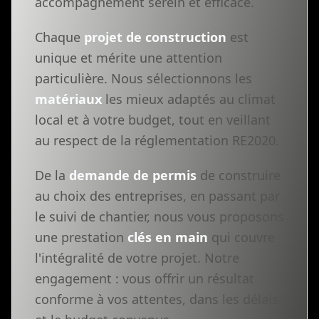
accompagnement serein et efficace.
Chaque
projet de construction
est
unique et mérite une attention
particulière. Nous sélectionnons les
matériaux
les mieux adaptés au climat
local et à votre budget, tout en veillant
au respect de la réglementation RE2020.
De la
demande de permis
de construire
au choix des entreprises, en passant par
le suivi de chantier, nous vous proposons
une prestation
clés en main
qui couvre
l'intégralité de votre projet. Notre
engagement : vous offrir un résultat
conforme à vos attentes, dans les délais