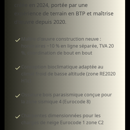
créée en 2024, portée par une
expérience de terrain en BTP et maîtrise
d'œuvre depuis 2020.
Maître d'œuvre construction neuve :
honoraires ~10 % en ligne séparée, TVA 20
%, coordination de bout en bout
Conception bioclimatique adaptée au
climat froid de basse altitude (zone RE2020
H1c)
Ossature bois parasismique conçue pour
la zone sismique 4 (Eurocode 8)
Charpentes dimensionnées pour les
charges de neige Eurocode 1 zone C2