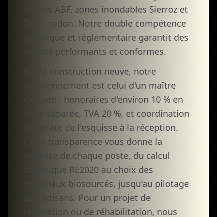
abords ABF, zones inondables Sierroz et
Tillet, radon. Notre double compétence
technique et réglementaire garantit des
projets performants et conformes.
Sur la construction neuve, notre
positionnement est celui d'un maître
d'œuvre : honoraires d'environ 10 % en
ligne séparée, TVA 20 %, et coordination
complète de l'esquisse à la réception.
Cette transparence vous donne la
maîtrise de chaque poste, du calcul
thermique RE2020 au choix des
matériaux biosourcés, jusqu'au pilotage
des artisans. Pour un projet de
rénovation ou de réhabilitation, nous