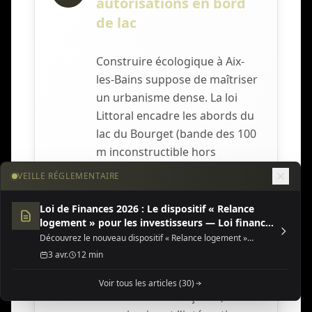
autorisations en bord
de lac
Construire écologique à Aix-
les-Bains suppose de maîtriser
un urbanisme dense. La loi
Littoral encadre les abords du
lac du Bourget (bande des 100
m inconstructible hors
espaces urbanisés). Le cœur
VEILLE RÉGLEMENTAIRE
thermal Belle Époque relève
d'un Site Patrimonial
Loi de Finances 2026 : Le dispositif « Relance
logement » pour les investisseurs — Loi finances
Remarquable en cours de
2026 dispositif relance
Découvrez le nouveau dispositif « Relance logement »
création et des abords MH, où
(Jeanbrun) de la Loi de Finances 2026, une opportunité fiscale
3 avr.
12 min
l'avis de l'Architecte des
majeure pour l'investissement locatif neuf ou rénové.
Bâtiments de France
Voir tous les articles (30)
conditionne les façades, les