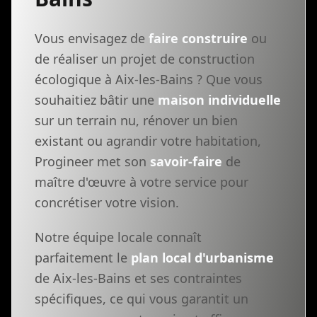
Vous envisagez de
faire construire
ou
de réaliser un projet de construction
écologique à Aix-les-Bains ? Que vous
souhaitiez bâtir une
maison individuelle
sur un terrain nu, rénover un bien
existant ou agrandir votre habitation,
Progineer met son
savoir-faire
de
maître d'œuvre à votre service pour
concrétiser votre vision.
Notre équipe locale connaît
parfaitement le
plan local d'urbanisme
de Aix-les-Bains et ses contraintes
spécifiques, ce qui vous garantit un