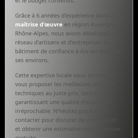
et le budget convenus.
Grâce à 6 années d'expérience dans la
maîtrise d'œuvre
en région Auvergne-
Rhône-Alpes, nous avons développé un
réseau d'artisans et d'entreprises du
bâtiment de confiance à Aix-les-Bains et
ses environs.
Cette expertise locale nous permet de
vous proposer les meilleures solutions
techniques au juste prix, tout en
garantissant une qualité d'exécution
irréprochable. N'hésitez pas à nous
contacter pour discuter de votre projet
et obtenir une estimation personnalisée
gratuite.