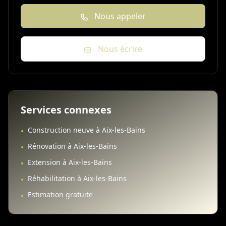
Nous appeler
Nous écrire
Services connexes
Construction neuve à Aix-les-Bains
•
Rénovation à Aix-les-Bains
•
Extension à Aix-les-Bains
•
Réhabilitation à Aix-les-Bains
•
Estimation gratuite
•