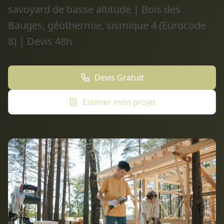
savoyard de basse altitude | Bois des
Bauges, géothermie, sismique 4 (Eurocode
8) | Devis 48h
Devis Gratuit
Estimer mon projet