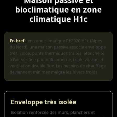
Maison passive et
bioclimatique en zone
climatique H1c
En bref :
en zone climatique RE2020 H1c (Alpes
du Nord), une maison passive associe enveloppe
très isolée, ponts thermiques traités, étanchéité
à l'air vérifiée par infiltrométrie, triple vitrage et
ventilation double flux. Les besoins de chauffage
deviennent minimes malgré les hivers froids.
Enveloppe très isolée
Isolation renforcée des murs, planchers et