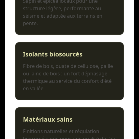
Sapin et épicéa locaux pour une
structure légère, performante au
séisme et adaptée aux terrains en
pente.
Isolants biosourcés
Fibre de bois, ouate de cellulose, paille
ou laine de bois : un fort déphasage
thermique au service du confort d'été
en vallée.
Matériaux sains
Finitions naturelles et régulation
hygrométrique pour une qualité de l'air