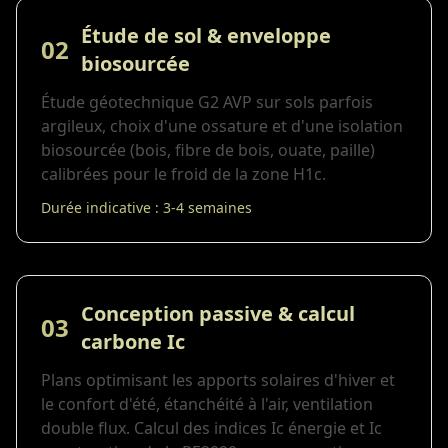
Étude de sol & enveloppe
02
biosourcée
Étude géotechnique G2 AVP sur sols parfois
argileux, choix d'une ossature et d'une isolation
biosourcée (bois, fibre de bois, ouate, paille)
calibrées pour le froid de la zone H1c.
Durée indicative : 3-4 semaines
Conception passive & calcul
03
carbone Ic
Plans optimisant les apports solaires d'hiver et
le confort d'été, étanchéité à l'air, ventilation
double flux. Calcul des indices Ic énergie et Ic