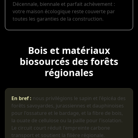
Décennale, biennale et parfait achèvement :
votre maison écologique reste couverte par
toutes les garanties de la construction.
Bois et matériaux
biosourcés des forêts
régionales
En bref :
nous privilégions le sapin et l'épicéa des
forêts savoyardes, jurassiennes et dauphinoises
pour l'ossature et le bardage, et la fibre de bois,
la ouate de cellulose ou la paille pour l'isolation.
Le circuit court réduit l'empreinte carbone
transport et soutient la filière régionale.