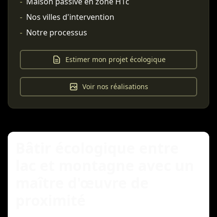
-
Maison passive en zone H1c
-
Nos villes d'intervention
-
Notre processus
Estimer mon projet écologique
Voir nos réalisations
Bâtir écologique entre
lac et montagne avec un
maître d'œuvre de
proximité