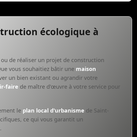
struction écologique à
ou de réaliser un projet de construction
Que vous souhaitiez bâtir une
maison
ver un bien existant ou agrandir votre
ir-faire
de maître d'œuvre à votre service pour
tement le
plan local d'urbanisme
de Saint-
cifiques, ce qui vous garantit un
.