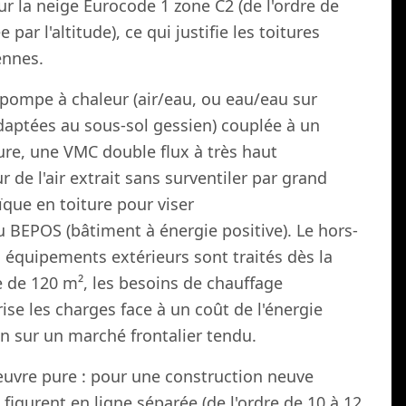
r la neige Eurocode 1 zone C2 (de l'ordre de
par l'altitude), ce qui justifie les toitures
ennes.
pompe à chaleur (air/eau, ou eau/eau sur
aptées au sous-sol gessien) couplée à un
re, une VMC double flux à très haut
de l'air extrait sans surventiler par grand
ïque en toiture pour viser
 BEPOS (bâtiment à énergie positive). Le hors-
s équipements extérieurs sont traités dès la
 de 120 m², les besoins de chauffage
rise les charges face à un coût de l'énergie
en sur un marché frontalier tendu.
œuvre pure : pour une construction neuve
igurent en ligne séparée (de l'ordre de 10 à 12