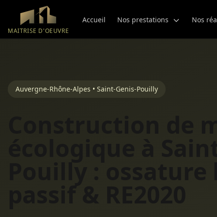
Aller au contenu principal
Accueil
Nos prestations
Nos réa
MAITRISE D'OEUVRE
Auvergne-Rhône-Alpes • Saint-Genis-Pouilly
Construction de 
écologique à Sain
Pouilly : ossature 
passif & RE2020