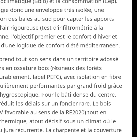
bioclimatique (Bbio) et la consommation (Cep).
égie donc une enveloppe très isolée, une
on des baies au sud pour capter les apports
'air rigoureuse (test d'infiltrométrie à la
nne, l'objectif premier est le confort d'hiver et
é d'une logique de confort d'été méditerranéen.
prend tout son sens dans un territoire adossé
s en ossature bois (résineux des forêts
urablement, label PEFC), avec isolation en fibre
iculièrement performantes par grand froid grâce
 hygroscopique. Pour le bâti dense du centre,
éduit les délais sur un foncier rare. Le bois
CV favorable au sens de la RE2020) tout en
thermique, atout décisif sous un climat où le
u Jura récurrente. La charpente et la couverture