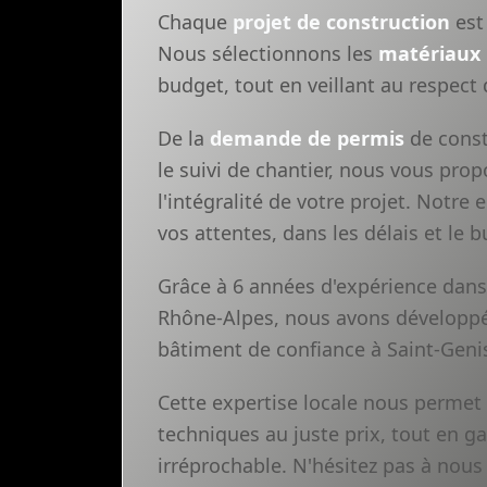
Chaque
projet de construction
est 
Nous sélectionnons les
matériaux
budget, tout en veillant au respect
De la
demande de permis
de const
le suivi de chantier, nous vous pr
l'intégralité de votre projet. Notre
vos attentes, dans les délais et le
Grâce à 6 années d'expérience dans
Rhône-Alpes, nous avons développé 
bâtiment de confiance à Saint-Genis
Cette expertise locale nous permet
techniques au juste prix, tout en g
irréprochable. N'hésitez pas à nous