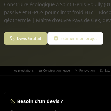
Construire écologique à Saint-Genis-Pouilly (0
passive et BEPOS pour climat froid H1c | Bioso
géothermie | Maître d'œuvre Pays de Gex, dev
Devis Gratuit
Estimer mon projet
Toutes nos prestations
🏡
Construction neuve
🔨
Rénovation
🏗️
Exte
Besoin d'un devis ?