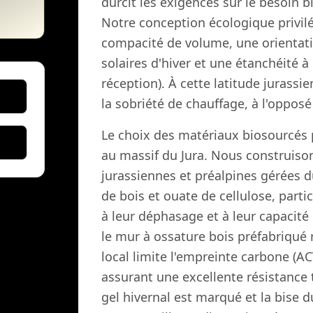
durcit les exigences sur le besoin 
Notre conception écologique privil
compacité de volume, une orientati
solaires d'hiver et une étanchéité à l
réception). À cette latitude jurassie
la sobriété de chauffage, à l'oppos
Le choix des matériaux biosourcés 
au massif du Jura. Nous construison
jurassiennes et préalpines gérées d
de bois et ouate de cellulose, part
à leur déphasage et à leur capacité
le mur à ossature bois préfabriqué r
local limite l'empreinte carbone (A
assurant une excellente résistance 
gel hivernal est marqué et la bise d