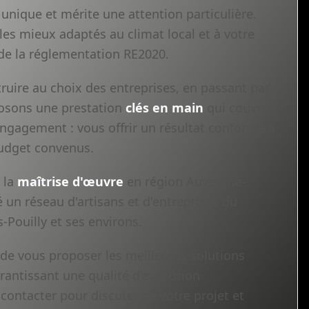
unique et mérite une attention particulière.
les mieux adaptés au climat local et à votre
 de la réglementation RE2020.
ruire au choix des entreprises, en passant par
oposons une prestation
clés en main
qui couvre
 engagement : vous offrir un résultat conforme à
 budget convenus.
 la
maîtrise d'œuvre
en région Auvergne-
un réseau d'artisans et d'entreprises du
-Pouilly et ses environs.
 de vous proposer les meilleures solutions
arantissant une qualité d'exécution
 contacter pour discuter de votre projet et