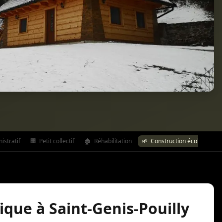
stratif
🏢
Petit collectif
🏚️
Réhabilitation
🌱
Construction écologique
ique à Saint-Genis-Pouilly