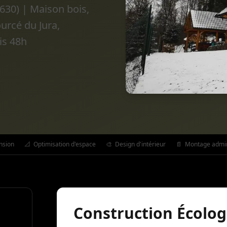
1630) | Maison bois,
urcé du Jura,
is 48h
nsion
📐
Optimisation d'espace
🎨
Design d'intérieur
📄
Montage admini
Construction Écolog