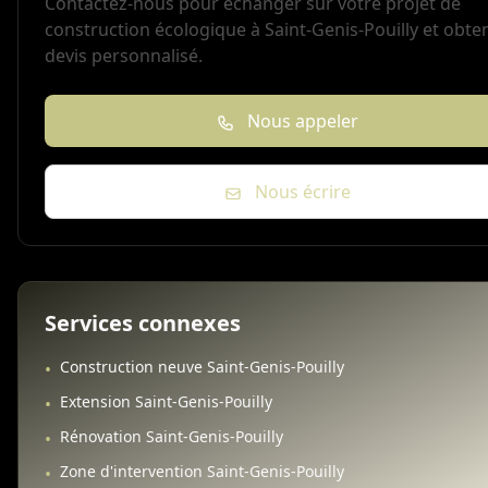
Contactez-nous pour échanger sur votre projet de
construction écologique à Saint-Genis-Pouilly et obte
devis personnalisé.
Nous appeler
Nous écrire
Services connexes
Construction neuve Saint-Genis-Pouilly
•
Extension Saint-Genis-Pouilly
•
Rénovation Saint-Genis-Pouilly
•
Zone d'intervention Saint-Genis-Pouilly
•