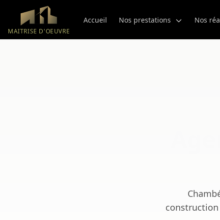
Aller au contenu principal
Accueil
Nos prestations
Nos réa
MAITRISE D'OEUVRE
Agen
Chambér
construction 