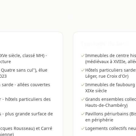
imoine et architecture a Cha
Typologie du bati
Ve siècle, classé MH) -
Immeubles de centre his
ecture
(médiévaux à XVIIIe, allé
 Quatre sans cul"), élue
Hôtels particuliers sardes
2023
Léger, rue Croix d'Or)
n sarde - allées couvertes
Immeubles de faubourg 
XIXe siècle
 - hôtels particuliers des
Grands ensembles collect
Hauts-de-Chambéry)
s - plus grande surface de
Pavillons périurbains (B
en périphérie
acques Rousseau) et Carré
Logements collectifs neu
nienne)