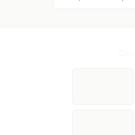
Qua
Centre-ville historique /
hypercentre piéton -
immeubles anciens
sardes, secteur protégé
Bissy - ancien village
rattaché, mixte
pavillonnaire et zone