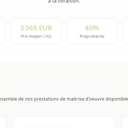
a la livraison.
3 565 EUR
40%
Prix moyen / m2
Proprietaires
Nos services a Chambéry
nsemble de nos prestations de maitrise d'oeuvre disponibl
Construction Neuve