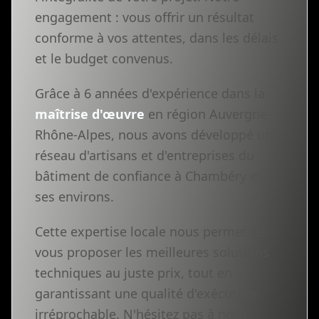
engagement : vous offrir un résultat
conforme à vos attentes, dans les délais
et le budget convenus.
Grâce à 6 années d'expérience dans la
maîtrise d'œuvre
en région Auvergne-
Rhône-Alpes, nous avons développé un
réseau d'artisans et d'entreprises du
bâtiment de confiance à Chambéry et
ses environs.
Cette expertise locale nous permet de
vous proposer les meilleures solutions
techniques au juste prix, tout en
garantissant une qualité d'exécution
irréprochable. N'hésitez pas à nous