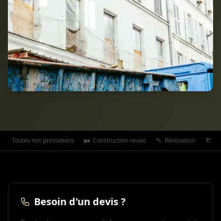
Toutes nos prestations
🏡
Construction neuve
🔨
Rénovation
🏗️
Ex
Besoin d'un devis ?