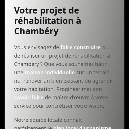
Votre projet de
réhabilitation à
Chambéry
Vous envisagez de
faire construire
ou
de réaliser un projet de réhabilitation à
Chambéry ? Que vous souhaitiez bâtir
une
maison individuelle
sur un terrain
nu, rénover un bien existant ou agrandir
votre habitation, Progineer met son
savoir-faire
de maître d'œuvre à votre
service pour concrétiser votre vision.
Notre équipe locale connaît
parfaitement le
plan local d'urbanisme