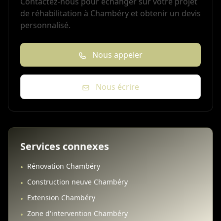
Contactez-nous pour échanger sur votre projet
de réhabilitation à Chambéry et obtenir un devis
personnalisé.
Nous appeler
Nous écrire
Services connexes
Rénovation Chambéry
•
Construction neuve Chambéry
•
Extension Chambéry
•
Zone d'intervention Chambéry
•