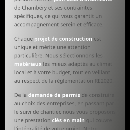
de Chambéry et ses contraintes
spécifiques, ce qui vous garantit un
accompagnement serein et efficace.
Chaque
projet de construction
est
unique et mérite une attention
particulière. Nous sélectionnons les
matériaux
les mieux adaptés au climat
local et à votre budget, tout en veillant
au respect de la réglementation RE2020.
De la
demande de permis
de construire
au choix des entreprises, en passant par
le suivi de chantier, nous vous proposons
une prestation
clés en main
qui couvre
l'intégralité de votre projet. Notre