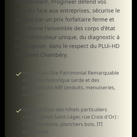
indépendant, Progineer défend vos
intérêts face aux entreprises, sécurise le
budget par un prix forfaitaire ferme et
coordonne l'ensemble des corps d'état
en interlocuteur unique, du diagnostic à
la réception, dans le respect du PLUi-HD
de Grand Chambéry.
Maîtrise du Site Patrimonial Remarquable
du centre historique sarde et des
prescriptions ABF (enduits, menuiseries,
toitures)
Réhabilitation des hôtels particuliers
sardes (place Saint-Léger, rue Croix d'Or) :
chaux aérienne, planchers bois, ITI
biosourcée