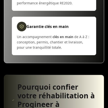
performance énergétique RE2020.
Garantie clés en main
Un accompagnement
clés en main
de A à Z :
conception, permis, chantier et livraison,
pour une tranquillité totale.
Pourquoi confier
votre réhabilitation à
Progineer à