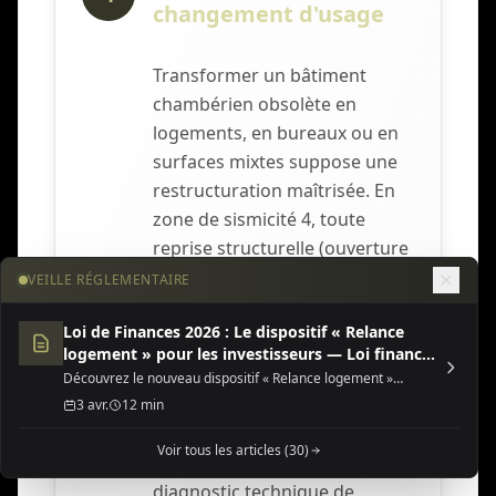
changement d'usage
Transformer un bâtiment
chambérien obsolète en
logements, en bureaux ou en
surfaces mixtes suppose une
restructuration maîtrisée. En
zone de sismicité 4, toute
reprise structurelle (ouverture
de trémie, dépose de refends,
VEILLE RÉGLEMENTAIRE
création de planchers,
Loi de Finances 2026 : Le dispositif « Relance
surélévation) est justifiée selon
logement » pour les investisseurs — Loi finances
l'Eurocode 8, en coordination
2026 dispositif relance
Découvrez le nouveau dispositif « Relance logement »
avec un bureau d'études
(Jeanbrun) de la Loi de Finances 2026, une opportunité fiscale
3 avr.
12 min
majeure pour l'investissement locatif neuf ou rénové.
structure.
Voir tous les articles (30)
Nous prenons en charge le
diagnostic technique de