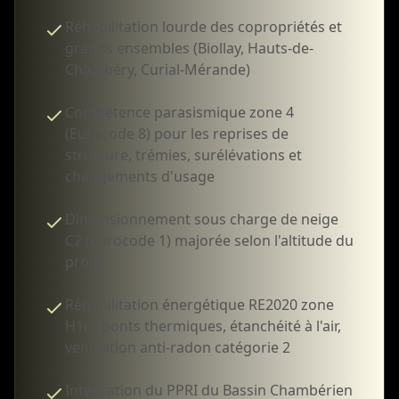
Réhabilitation lourde des copropriétés et
grands ensembles (Biollay, Hauts-de-
Chambéry, Curial-Mérande)
Compétence parasismique zone 4
(Eurocode 8) pour les reprises de
structure, trémies, surélévations et
changements d'usage
Dimensionnement sous charge de neige
C2 (Eurocode 1) majorée selon l'altitude du
projet
Réhabilitation énergétique RE2020 zone
H1c : ponts thermiques, étanchéité à l'air,
ventilation anti-radon catégorie 2
Intégration du PPRI du Bassin Chambérien