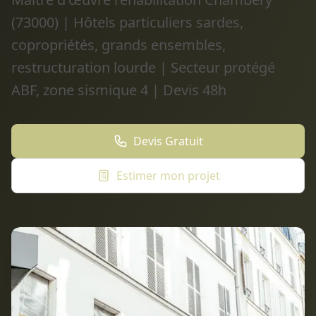
(73000) | Hôtels particuliers sardes,
copropriétés, grands ensembles,
restructuration lourde | Secteur protégé
ABF, zone sismique 4 | Devis 48h
Devis Gratuit
Estimer mon projet