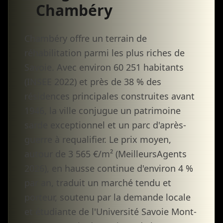
Chambéry
Chambéry offre un terrain de
réhabilitation parmi les plus riches de
Savoie. Avec environ 60 251 habitants
(INSEE 2022) et près de 38 % des
résidences principales construites avant
1946, la ville conjugue un patrimoine
sarde exceptionnel et un parc d'après-
guerre à requalifier. Le prix moyen,
autour de 3 565 €/m² (MeilleursAgents
2026), en hausse continue d'environ 4 %
par an, traduit un marché tendu et
porteur, soutenu par la demande locale
et étudiante de l'Université Savoie Mont-