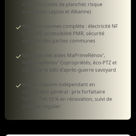
et du TRI (cotes de plancher, risque
inondation Leysse et Albanne)
Mise aux normes complète : électricité NF
C 15-100, accessibilité PMR, sécurité
incendie des parties communes
Montage des aides MaPrimeRénov',
MaPrimeRénov' Copropriétés, éco-PTZ et
CEE pour le bâti d'après-guerre savoyard
Maître d'œuvre indépendant en
contractant général : prix forfaitaire
ferme, TVA 10 % en rénovation, suivi de
chantier régulier