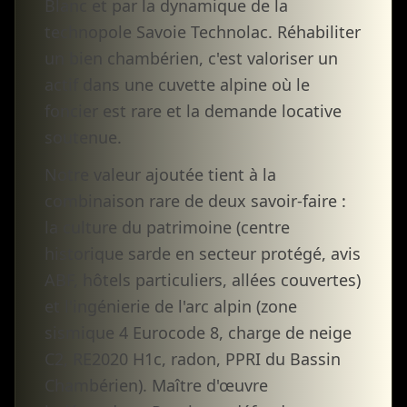
Blanc et par la dynamique de la
technopole Savoie Technolac. Réhabiliter
un bien chambérien, c'est valoriser un
actif dans une cuvette alpine où le
foncier est rare et la demande locative
soutenue.
Notre valeur ajoutée tient à la
combinaison rare de deux savoir-faire :
la culture du patrimoine (centre
historique sarde en secteur protégé, avis
ABF, hôtels particuliers, allées couvertes)
et l'ingénierie de l'arc alpin (zone
sismique 4 Eurocode 8, charge de neige
C2, RE2020 H1c, radon, PPRI du Bassin
Chambérien). Maître d'œuvre