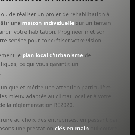
ou de réaliser un projet de réhabilitation à
âtir une
maison individuelle
sur un terrain
andir votre habitation, Progineer met son
re service pour concrétiser votre vision.
tement le
plan local d'urbanisme
de
fiques, ce qui vous garantit un
.
unique et mérite une attention particulière.
les mieux adaptés au climat local et à votre
 de la réglementation RE2020.
ruire au choix des entreprises, en passant par
oposons une prestation
clés en main
qui couvre