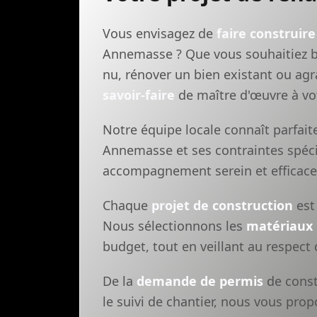
Vous envisagez de
faire construire
Annemasse ? Que vous souhaitiez b
nu, rénover un bien existant ou agr
savoir-faire
de maître d'œuvre à vot
Notre équipe locale connaît parfai
Annemasse et ses contraintes spéci
accompagnement serein et efficace
Chaque
projet de construction
est 
Nous sélectionnons les
matériaux
budget, tout en veillant au respect
De la
demande de permis
de const
le suivi de chantier, nous vous pr