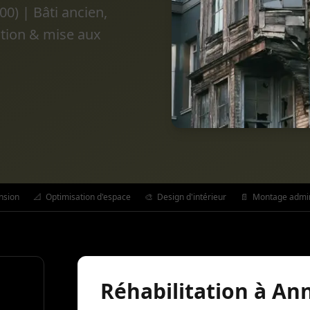
0) | Bâti ancien,
ation & mise aux
nsion
📐
Optimisation d'espace
🎨
Design d'intérieur
📄
Montage admini
Réhabilitation à A