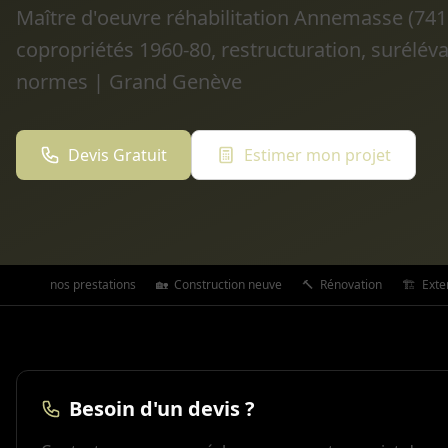
Maître d'oeuvre réhabilitation Annemasse (7410
copropriétés 1960-80, restructuration, surélév
normes | Grand Genève
Devis Gratuit
Estimer mon projet
Toutes nos prestations
🏡
Construction neuve
🔨
Rénovation
🏗️
Exte
Besoin d'un devis ?