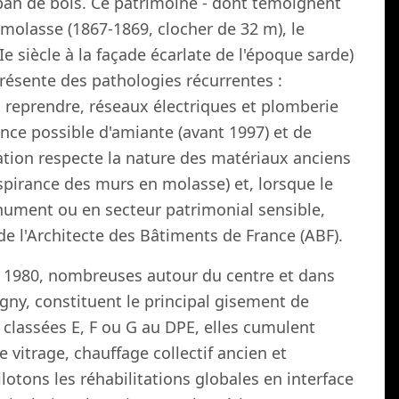
 pan de bois. Ce patrimoine - dont témoignent
 molasse (1867-1869, clocher de 32 m), le
 siècle à la façade écarlate de l'époque sarde)
 présente des pathologies récurrentes :
à reprendre, réseaux électriques et plomberie
ence possible d'amiante (avant 1997) et de
ation respecte la nature des matériaux anciens
rspirance des murs en molasse) et, lorsque le
nument ou en secteur patrimonial sensible,
de l'Architecte des Bâtiments de France (ABF).
à 1980, nombreuses autour du centre et dans
agny, constituent le principal gisement de
 classées E, F ou G au DPE, elles cumulent
 vitrage, chauffage collectif ancien et
lotons les réhabilitations globales en interface