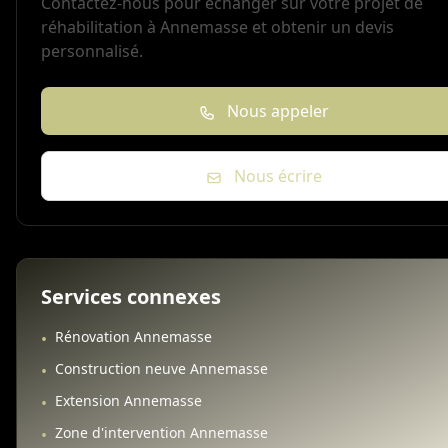
Contactez-nous pour échanger sur votre projet de
réhabilitation à Annemasse et obtenir un devis
personnalisé.
Nous appeler
Nous écrire
Services connexes
Rénovation Annemasse
•
Construction neuve Annemasse
•
Extension Annemasse
•
Zone d'intervention Annemasse
•