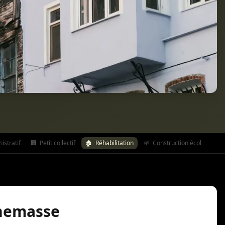
stratif
🏢
Petit collectif
🏚️
Réhabilitation
🌱
Construction écologique
nnemasse