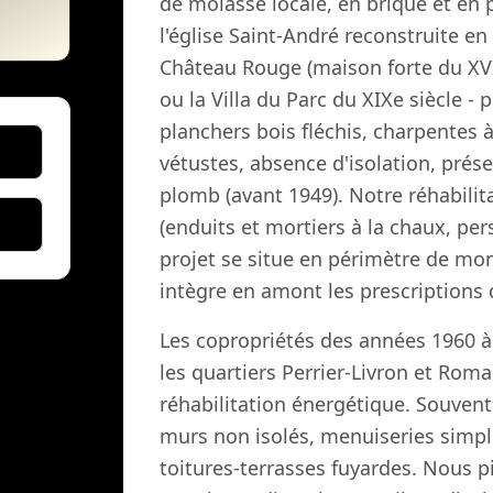
de molasse locale, en brique et en
l'église Saint-André reconstruite en
Château Rouge (maison forte du XVIe
ou la Villa du Parc du XIXe siècle -
planchers bois fléchis, charpentes 
vétustes, absence d'isolation, prés
plomb (avant 1949). Notre réhabilit
(enduits et mortiers à la chaux, pe
projet se situe en périmètre de mo
intègre en amont les prescriptions 
Les copropriétés des années 1960 
les quartiers Perrier-Livron et Rom
réhabilitation énergétique. Souvent
murs non isolés, menuiseries simple
toitures-terrasses fuyardes. Nous pi