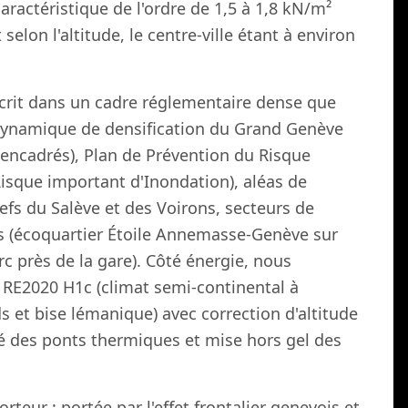
ractéristique de l'ordre de 1,5 à 1,8 kN/m²
selon l'altitude, le centre-ville étant à environ
scrit dans un cadre réglementaire dense que
 dynamique de densification du Grand Genève
 encadrés), Plan de Prévention du Risque
à Risque important d'Inondation), aléas de
efs du Salève et des Voirons, secteurs de
es (écoquartier Étoile Annemasse-Genève sur
arc près de la gare). Côté énergie, nous
 RE2020 H1c (climat semi-continental à
s et bise lémanique) avec correction d'altitude
é des ponts thermiques et mise hors gel des
teur : portée par l'effet frontalier genevois et