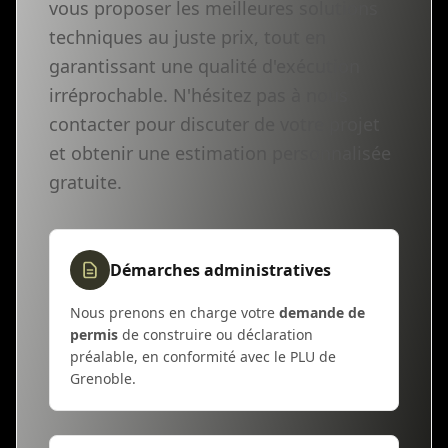
vous proposer les meilleures solutions
techniques au juste prix, tout en
garantissant une qualité d'exécution
irréprochable. N'hésitez pas à nous
contacter pour discuter de votre projet
et obtenir une estimation personnalisée
gratuite.
Démarches administratives
Nous prenons en charge votre
demande de
permis
de construire ou déclaration
préalable, en conformité avec le PLU de
Grenoble.