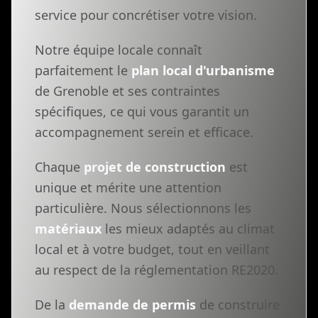
service pour concrétiser votre vision.
Notre équipe locale connaît
parfaitement le
plan local d'urbanisme
de Grenoble et ses contraintes
spécifiques, ce qui vous garantit un
accompagnement serein et efficace.
Chaque
projet de construction
est
unique et mérite une attention
particulière. Nous sélectionnons les
matériaux
les mieux adaptés au climat
local et à votre budget, tout en veillant
au respect de la réglementation RE2020.
De la
demande de permis
de construire