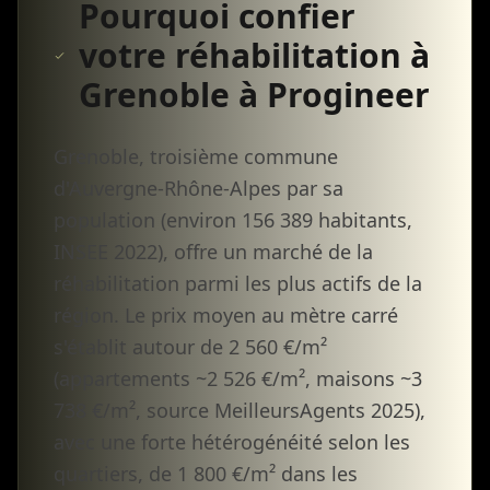
Pourquoi confier
votre réhabilitation à
Grenoble à Progineer
Grenoble, troisième commune
d'Auvergne-Rhône-Alpes par sa
population (environ 156 389 habitants,
INSEE 2022), offre un marché de la
réhabilitation parmi les plus actifs de la
région. Le prix moyen au mètre carré
s'établit autour de 2 560 €/m²
(appartements ~2 526 €/m², maisons ~3
738 €/m², source MeilleursAgents 2025),
avec une forte hétérogénéité selon les
quartiers, de 1 800 €/m² dans les