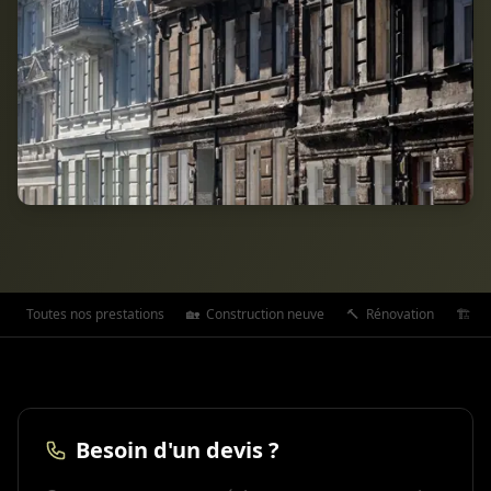
Toutes nos prestations
🏡
Construction neuve
🔨
Rénovation
🏗️
Ex
Besoin d'un devis ?