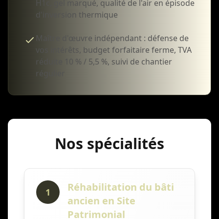
H1c, gel marqué, qualité de l'air en épisode
d'inversion thermique
Maître d'œuvre indépendant : défense de
vos intérêts, budget forfaitaire ferme, TVA
réduite 10 % / 5,5 %, suivi de chantier
régulier
Nos spécialités
Réhabilitation du bâti
1
ancien en Site
Patrimonial