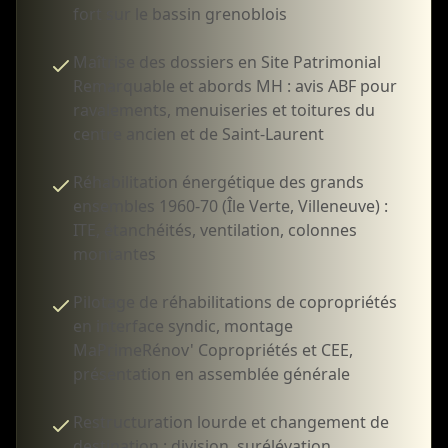
fort sur le bassin grenoblois
Maîtrise des dossiers en Site Patrimonial
Remarquable et abords MH : avis ABF pour
ravalements, menuiseries et toitures du
centre ancien et de Saint-Laurent
Réhabilitation énergétique des grands
ensembles 1960-70 (Île Verte, Villeneuve) :
ITE, étanchéités, ventilation, colonnes
montantes
Pilotage de réhabilitations de copropriétés
en interface syndic, montage
MaPrimeRénov' Copropriétés et CEE,
présentation en assemblée générale
Restructuration lourde et changement de
destination : division, surélévation,