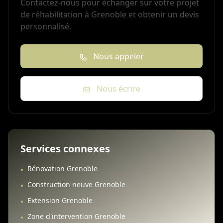
Contactez-nous pour échanger sur votre projet
de réhabilitation à Grenoble et obtenir un devis
personnalisé.
Nous appeler
Nous écrire
Services connexes
Rénovation Grenoble
•
Construction neuve Grenoble
•
Extension Grenoble
•
Zone d'intervention Grenoble
•