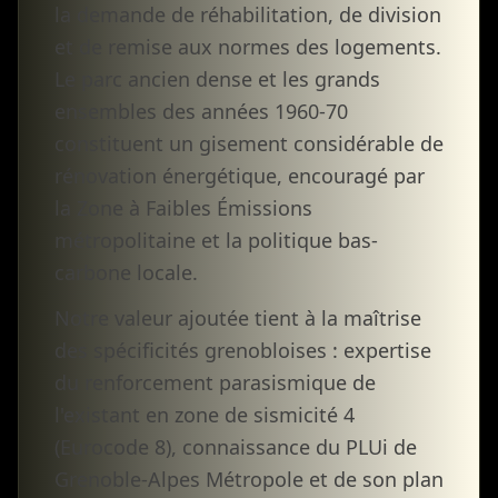
la demande de réhabilitation, de division
et de remise aux normes des logements.
Le parc ancien dense et les grands
ensembles des années 1960-70
constituent un gisement considérable de
rénovation énergétique, encouragé par
la Zone à Faibles Émissions
métropolitaine et la politique bas-
carbone locale.
Notre valeur ajoutée tient à la maîtrise
des spécificités grenobloises : expertise
du renforcement parasismique de
l'existant en zone de sismicité 4
(Eurocode 8), connaissance du PLUi de
Grenoble-Alpes Métropole et de son plan