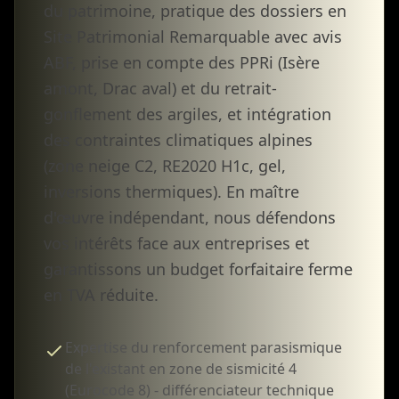
du patrimoine, pratique des dossiers en
Site Patrimonial Remarquable avec avis
ABF, prise en compte des PPRi (Isère
amont, Drac aval) et du retrait-
gonflement des argiles, et intégration
des contraintes climatiques alpines
(zone neige C2, RE2020 H1c, gel,
inversions thermiques). En maître
d'œuvre indépendant, nous défendons
vos intérêts face aux entreprises et
garantissons un budget forfaitaire ferme
en TVA réduite.
Expertise du renforcement parasismique
de l'existant en zone de sismicité 4
(Eurocode 8) - différenciateur technique