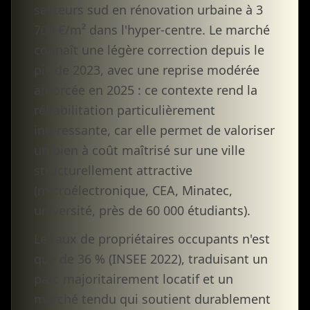
secteurs sud en rénovation urbaine à 3
700 €/m² dans l'hyper-centre. Le marché
connaît une légère correction depuis le
pic de 2023, avec une reprise modérée
amorcée en 2025 : ce contexte rend la
réhabilitation particulièrement
intéressante, car elle permet de valoriser
un bien à coût maîtrisé sur une ville
structurellement attractive
(microélectronique, CEA, Minatec,
université, près de 60 000 étudiants).
Le taux de propriétaires occupants n'est
que de 36 % (INSEE 2022), traduisant un
parc majoritairement locatif et un
marché tendu qui soutient durablement