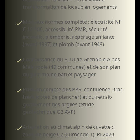
transformation de locaux en logements
Mise aux normes complète : électricité NF
C 15-100, accessibilité PMR, sécurité
incendie, plomberie, repérage amiante
(avant 1997) et plomb (avant 1949)
Connaissance du PLUi de Grenoble-Alpes
Métropole (49 communes) et de son plan
du patrimoine bâti et paysager
Prise en compte des PPRi confluence Drac-
Isère (cotes de plancher) et du retrait-
gonflement des argiles (étude
géotechnique G2 AVP)
Adaptation au climat alpin de cuvette :
zone de neige C2 (Eurocode 1), RE2020