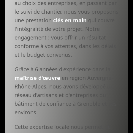
au choix des entreprises, en passant par
le suivi de chantier, nous vous proposons
une prestation
clés en main
qui couvre
l'intégralité de votre projet. Notre
engagement : vous offrir un résultat
conforme à vos attentes, dans les délais
et le budget convenus.
Grâce à 6 années d'expérience dans la
maîtrise d'œuvre
en région Auvergne-
Rhône-Alpes, nous avons développé un
réseau d'artisans et d'entreprises du
bâtiment de confiance à Grenoble et ses
environs.
Cette expertise locale nous permet de