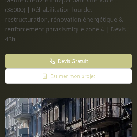
(38000) | Réhabilitation lourde,
restructuration, rénovation énergétique &
renforcement parasismique zone 4 | Devis
48h
Devis Gratuit
Estimer mon projet