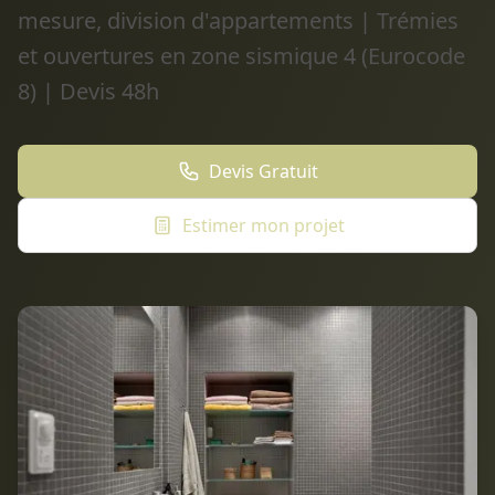
mesure, division d'appartements | Trémies
et ouvertures en zone sismique 4 (Eurocode
8) | Devis 48h
Devis Gratuit
Estimer mon projet