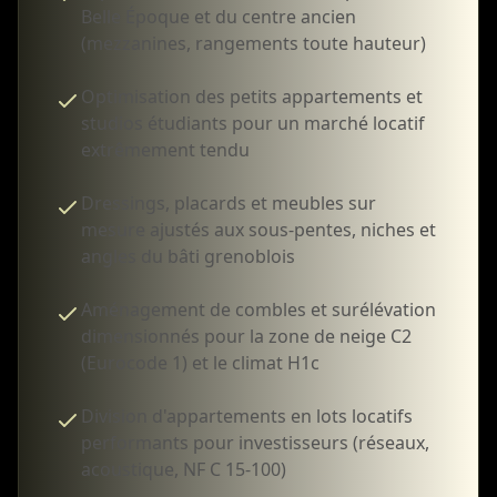
Belle Époque et du centre ancien
(mezzanines, rangements toute hauteur)
Optimisation des petits appartements et
studios étudiants pour un marché locatif
extrêmement tendu
Dressings, placards et meubles sur
mesure ajustés aux sous-pentes, niches et
angles du bâti grenoblois
Aménagement de combles et surélévation
dimensionnés pour la zone de neige C2
(Eurocode 1) et le climat H1c
Division d'appartements en lots locatifs
performants pour investisseurs (réseaux,
acoustique, NF C 15-100)