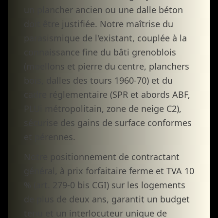
un plancher ancien ou une dalle béton
doit être justifiée. Notre maîtrise du
parasismique de l'existant, couplée à la
connaissance fine du bâti grenoblois
(moellons et pierre du centre, planchers
bois, dalles des tours 1960-70) et du
cadre réglementaire (SPR et abords ABF,
PLUi métropolitain, zone de neige C2),
sécurise des gains de surface conformes
et pérennes.
Notre positionnement de contractant
général, à prix forfaitaire ferme et TVA 10
% (art. 279-0 bis CGI) sur les logements
de plus de deux ans, garantit un budget
tenu et un interlocuteur unique de