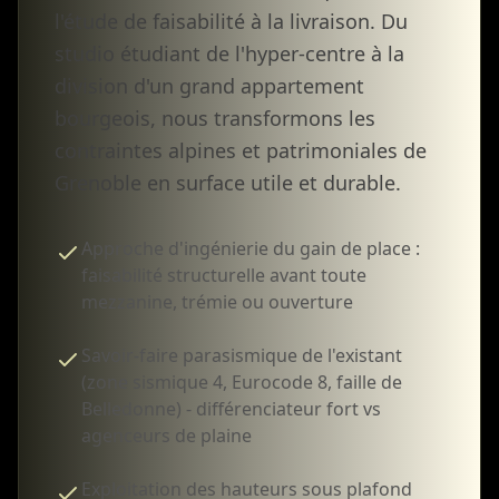
l'étude de faisabilité à la livraison. Du
studio étudiant de l'hyper-centre à la
division d'un grand appartement
bourgeois, nous transformons les
contraintes alpines et patrimoniales de
Grenoble en surface utile et durable.
Approche d'ingénierie du gain de place :
faisabilité structurelle avant toute
mezzanine, trémie ou ouverture
Savoir-faire parasismique de l'existant
(zone sismique 4, Eurocode 8, faille de
Belledonne) - différenciateur fort vs
agenceurs de plaine
Exploitation des hauteurs sous plafond