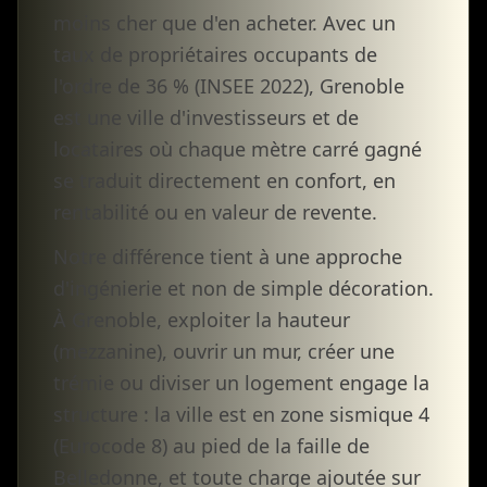
moins cher que d'en acheter. Avec un
taux de propriétaires occupants de
l'ordre de 36 % (INSEE 2022), Grenoble
est une ville d'investisseurs et de
locataires où chaque mètre carré gagné
se traduit directement en confort, en
rentabilité ou en valeur de revente.
Notre différence tient à une approche
d'ingénierie et non de simple décoration.
À Grenoble, exploiter la hauteur
(mezzanine), ouvrir un mur, créer une
trémie ou diviser un logement engage la
structure : la ville est en zone sismique 4
(Eurocode 8) au pied de la faille de
Belledonne, et toute charge ajoutée sur