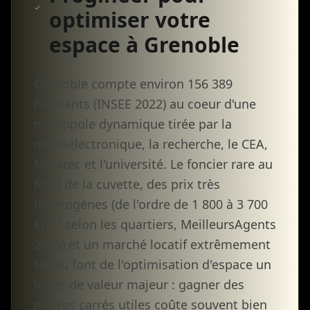
optimiser votre
espace à Grenoble
Grenoble compte environ 156 389
habitants (INSEE 2022) au coeur d'une
métropole dynamique tirée par la
microélectronique, la recherche, le CEA,
Minatec et l'université. Le foncier rare au
fond de la cuvette, des prix très
hétérogènes (de l'ordre de 1 800 à 3 700
€/m² selon les quartiers, MeilleursAgents
2025) et un marché locatif extrêmement
tendu font de l'optimisation d'espace un
levier de valeur majeur : gagner des
mètres carrés utiles coûte souvent bien