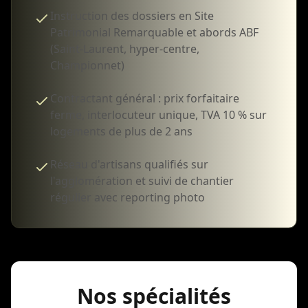
Instruction des dossiers en Site
Patrimonial Remarquable et abords ABF
(Saint-Laurent, hyper-centre,
Championnet)
Contractant général : prix forfaitaire
ferme, interlocuteur unique, TVA 10 % sur
logements de plus de 2 ans
Réseau d'artisans qualifiés sur
l'agglomération et suivi de chantier
régulier avec reporting photo
Nos spécialités