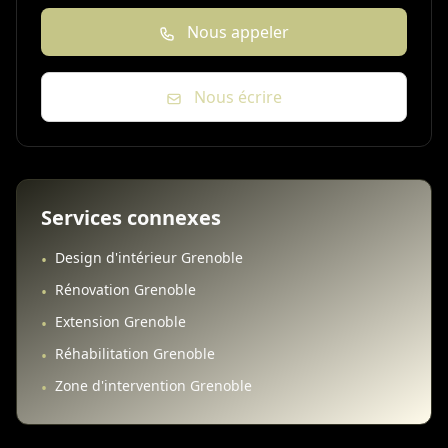
Nous appeler
Nous écrire
Services connexes
Design d'intérieur Grenoble
•
Rénovation Grenoble
•
Extension Grenoble
•
Réhabilitation Grenoble
•
Zone d'intervention Grenoble
•