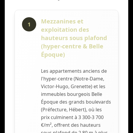
Mezzanines et
1
exploitation des
hauteurs sous plafond
(hyper-centre & Belle
Époque)
Les appartements anciens de
l'hyper-centre (Notre-Dame,
Victor-Hugo, Grenette) et les
immeubles bourgeois Belle
Époque des grands boulevards
(Préfecture, Hébert), où les
prix culminent à 3 300-3 700
€/m², offrent des hauteurs
sous plafond de 2,80 m à plus