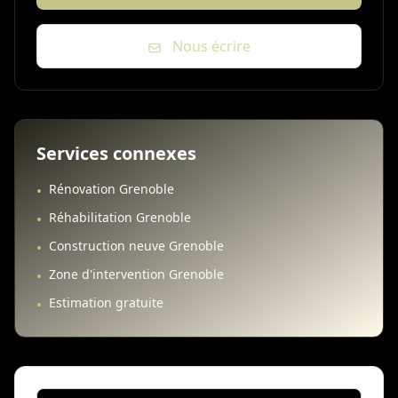
Nous écrire
Services connexes
Rénovation Grenoble
•
Réhabilitation Grenoble
•
Construction neuve Grenoble
•
Zone d'intervention Grenoble
•
Estimation gratuite
•