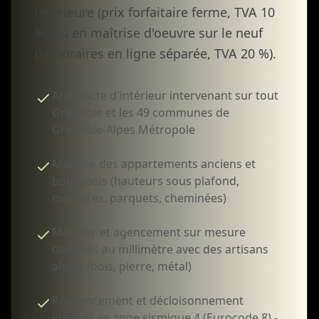
intérieure (prix forfaitaire ferme, TVA 10
%) ou en maîtrise d'oeuvre sur le neuf
(honoraires en ligne séparée, TVA 20 %).
Architecte d'intérieur intervenant sur tout
Grenoble et les 49 communes de
Grenoble-Alpes Métropole
Maîtrise des appartements anciens et
bourgeois (hauteurs sous plafond,
moulures, parquets, cheminées)
Mobilier et agencement sur mesure
dessinés au millimètre avec des artisans
alpins (bois, pierre, métal)
Réagencement et décloisonnement
justifiés en zone sismique 4 (Eurocode 8) -