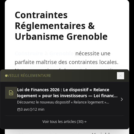
Contraintes
Réglementaires &
Urbanisme Grenoble
Construire à Grenoble
nécessite une
parfaite maîtrise des contraintes locales.
Notre expertise réglementaire garantit
VEILLE RÉGLEMENTAIRE
la conformité de votre projet aux
spécificités du PLU local, aux contraintes
Loi de Finances 2026 : Le dispositif « Relance
logement » pour les investisseurs — Loi finances
ABF et aux particularités climatiques
2026 dispositif relance
Découvrez le nouveau dispositif « Relance logement »
locales.
(Jeanbrun) de la Loi de Finances 2026, une opportunité fiscale
3 avr.
12 min
majeure pour l'investissement locatif neuf ou rénové.
PLU & Contraintes d'Urbanisme
Voir tous les articles (30)