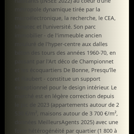
habitants (INSEE 2022) au coeur d'une
métropole dynamique tirée par la
microélectronique, la recherche, le CEA,
Minatec et l'université. Son parc
immobilier - de l'immeuble ancien
mouluré de l'hyper-centre aux dalles
béton des tours des années 1960-70, en
passant par l'Art déco de Championnet
et les écoquartiers De Bonne, Presqu'île
et Flaubert - constitue un support
exceptionnel pour le design intérieur. Le
marché est en légère correction depuis
le pic de 2023 (appartements autour de 2
530 €/m², maisons autour de 3 700 €/m²,
données MeilleursAgents 2025) avec une
forte hétérogénéité par quartier (1 800 à