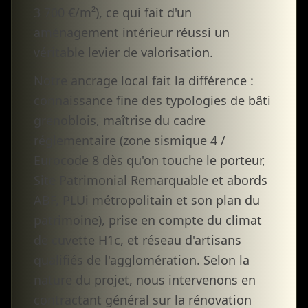
3 700 €/m²), ce qui fait d'un
aménagement intérieur réussi un
véritable levier de valorisation.
Notre ancrage local fait la différence :
connaissance fine des typologies de bâti
grenoblois, maîtrise du cadre
réglementaire (zone sismique 4 /
Eurocode 8 dès qu'on touche le porteur,
Site Patrimonial Remarquable et abords
ABF, PLUi métropolitain et son plan du
patrimoine), prise en compte du climat
de cuvette H1c, et réseau d'artisans
qualifiés de l'agglomération. Selon la
nature du projet, nous intervenons en
contractant général sur la rénovation