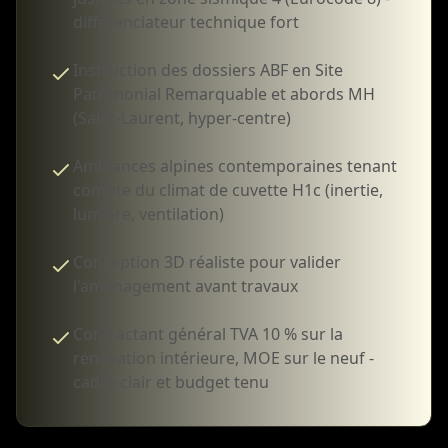
différenciateur technique fort
Instruction des dossiers ABF en Site
Patrimonial Remarquable et abords MH
(Saint-Laurent, hyper-centre)
Ambiances alpines contemporaines tenant
compte du climat de cuvette H1c (inertie,
lumière, ventilation)
Conception 3D réaliste pour valider
l'aménagement avant travaux
Contractant général TVA 10 % sur la
rénovation intérieure, MOE sur le neuf -
cadre clair et budget tenu