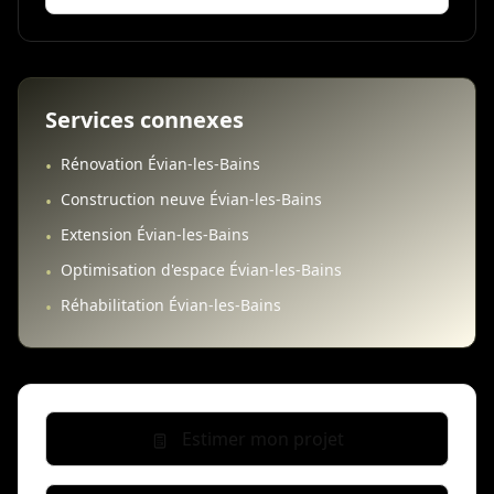
Services connexes
Rénovation Évian-les-Bains
•
Construction neuve Évian-les-Bains
•
Extension Évian-les-Bains
•
Optimisation d'espace Évian-les-Bains
•
Réhabilitation Évian-les-Bains
•
Estimer mon projet