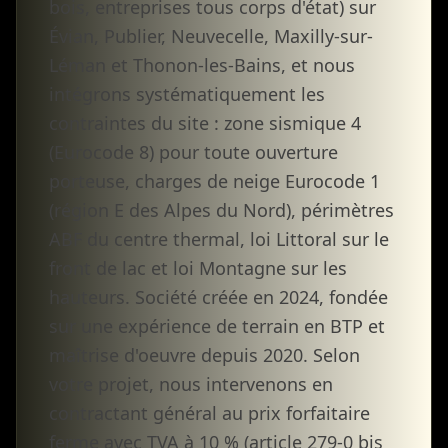
bois, entreprises tous corps d'état) sur
Évian, Publier, Neuvecelle, Maxilly-sur-
Léman et Thonon-les-Bains, et nous
intégrons systématiquement les
contraintes du site : zone sismique 4
(Eurocode 8) pour toute ouverture
porteuse, charges de neige Eurocode 1
(région E des Alpes du Nord), périmètres
ABF du centre thermal, loi Littoral sur le
front de lac et loi Montagne sur les
hauteurs. Société créée en 2024, fondée
sur une expérience de terrain en BTP et
maîtrise d'oeuvre depuis 2020. Selon
votre projet, nous intervenons en
contractant général au prix forfaitaire
ferme avec TVA à 10 % (article 279-0 bis