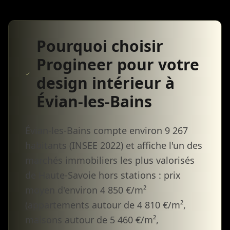
Pourquoi choisir
Progineer pour votre
design intérieur à
Évian-les-Bains
Évian-les-Bains compte environ 9 267
habitants (INSEE 2022) et affiche l'un des
marchés immobiliers les plus valorisés
de Haute-Savoie hors stations : prix
moyen d'environ 4 850 €/m²
(appartements autour de 4 810 €/m²,
maisons autour de 5 460 €/m²,