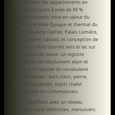
agencement des appartements en
copropriété (parc à près de 90 %
d'appartements), mise en valeur du
patrimoine Belle Époque et thermal du
centre (Buvette Cachat, Palais Lumière,
Villa Lumière, casino), et conception de
chalets et villas tournés vers le lac sur
les coteaux de Gavot. Le registre
esthétique est résolument alpin et
lacustre, à l'opposé du vocabulaire
méditerranéen : bois clairs, pierre,
lumière du Léman, esprit chalet
réinterprété en contemporain.
Nous travaillons avec un réseau
d'artisans local (ébénistes, menuisiers