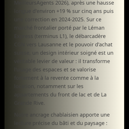
MeilleursAgents 2026), après une hausse
longue d'environ +19 % sur cinq ans puis
une correction en 2024-2025. Sur ce
marché frontalier porté par le Léman
Express (terminus L1), le débarcadère
CGN vers Lausanne et le pouvoir d'achat
suisse, un design intérieur soigné est un
véritable levier de valeur : il transforme
l'usage des espaces et se valorise
fortement à la revente comme à la
location, notamment sur les
appartements du front de lac et de La
Grande Rive.
Notre ancrage chablaisien apporte une
lecture précise du bâti et du paysage :