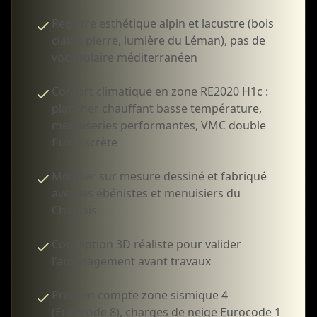
Registre esthétique alpin et lacustre (bois
clairs, pierre, lumière du Léman), pas de
vocabulaire méditerranéen
Confort climatique en zone RE2020 H1c :
plancher chauffant basse température,
menuiseries performantes, VMC double
flux discrète
Mobilier sur mesure dessiné et fabriqué
avec les ébénistes et menuisiers du
Chablais
Conception 3D réaliste pour valider
l'aménagement avant travaux
Prise en compte zone sismique 4
(Eurocode 8), charges de neige Eurocode 1