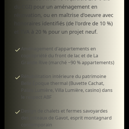
du CGI) pour un aménagement en
rénovation, ou en maîtrise d'oeuvre avec
honoraires identifiés (de l'ordre de 10 %)
et TVA à 20 % pour un projet neuf.
Aménagement d'appartements en
copropriété du front de lac et de La
Grande Rive (marché ~90 % appartements)
Réhabilitation intérieure du patrimoine
Belle Époque thermal (Buvette Cachat,
Palais Lumière, Villa Lumière, casino) dans
le respect ABF
Design de chalets et fermes savoyardes
des coteaux de Gavot, esprit montagnard
contemporain