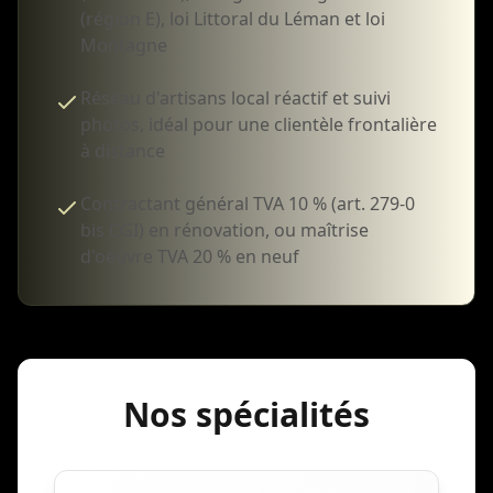
(région E), loi Littoral du Léman et loi
Montagne
Réseau d'artisans local réactif et suivi
photos, idéal pour une clientèle frontalière
à distance
Contractant général TVA 10 % (art. 279-0
bis CGI) en rénovation, ou maîtrise
d'oeuvre TVA 20 % en neuf
Nos spécialités