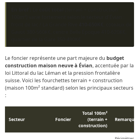
En bref :
Le
coût total
(terrain + construction
100m²) varie fortement selon le secteur d'Évian :
front de lac / La Grande Rive
410-650K€
, coteaux de
Gavot 380-560K€, centre Belle Époque 410-620K€,
quartier de la Gare 350-490K€.
Le foncier représente une part majeure du
budget
construction maison neuve à Évian
, accentuée par la
loi Littoral du lac Léman et la pression frontalière
suisse. Voici les fourchettes terrain + construction
(maison 100m² standard) selon les principaux secteurs
:
Total 100m²
Secteur
Foncier
(terrain +
Remarque
construction)
Périmètres