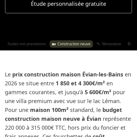
Étude personnalisée gratuite
Toutes nos prestations
🏡
Construction neuve
🔨
Rénovation
🏗️
Ex
Le
prix construction maison Évian-les-Bains
en
2026 se situe entre
1 850 et 4 300€/m²
en
gammes courantes, et jusqu'à
5 600€/m²
pour
une villa premium avec vue sur le lac Léman.
Pour une
maison 100m²
standard, le
budget
construction maison neuve à Évian
représente
220 000 à 315 000€ TTC, hors prix du foncier et
frais annexes. Ces fourchettes de
coût