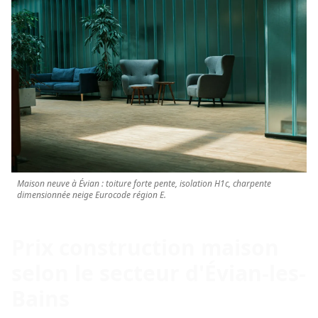
Maison neuve à Évian : toiture forte pente, isolation H1c, charpente
dimensionnée neige Eurocode région E.
Prix construction maison
selon le secteur d'Évian-les-
Bains