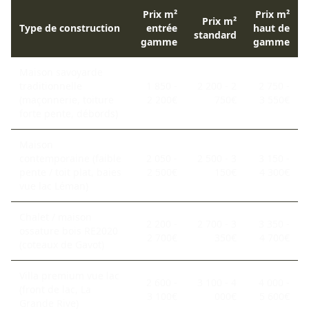
Prix m²
Prix m²
Prix m²
Type de construction
entrée
haut de
standard
gamme
gamme
Maison savoyarde
traditionnelle
1 850 -
2 200 - 2
2 750 -
(maçonnerie, toiture
2 200€
750€
3 550€
forte pente, débords)
Maison
contemporaine (faible
2 050 -
2 500 - 3
3 150 -
pente / toit plat, baies
2 500€
150€
4 300€
vue lac Léman)
Chalet / maison
2 200 -
2 700 - 3
3 350 -
ossature bois RE2020
2 700€
350€
4 700€
(coteaux de Gavot)
Villa premium vue lac
2 600 -
3 100 - 4
4 000 -
(front de lac, La
3 100€
000€
5 600€
Grande Rive)