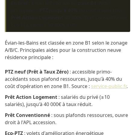
En bref :
Évian est classée en
zone B1
. Aides
principales :
PTZ jusqu'à 40%
du coût d'opération,
Prêt Action Logement
40 000€, Prêt Conventionné,
Eco-PTZ jusqu'à 50 000€ à 0%.
Évian-les-Bains est classée en zone B1 selon le zonage
A/B/C. Principales aides pour la construction neuve
résidence principale :
PTZ neuf (Prêt à Taux Zéro)
: accessible primo-
accédants sous plafond ressources, jusqu'à 40% du
coût d'opération en zone B1. Source :
service-public.fr
.
Prêt Action Logement
: salariés du privé (≥10
salariés), jusqu'à 40 000€ à taux réduit.
Prêt Conventionné
: sous plafonds ressources, ouvre
droit à l'APL accession.
Eco-PTZ
: volets d'amélioration énergétique