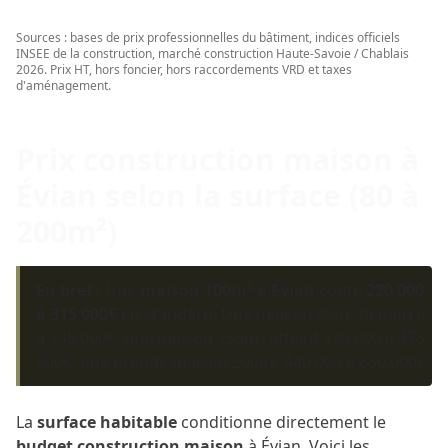
Sources : bases de prix professionnelles du bâtiment, indices officiels
INSEE de la construction, marché construction Haute-Savoie / Chablais
2026. Prix HT, hors foncier, hors raccordements VRD et taxes
d'aménagement.
Prix construction maison à
Évian selon la surface (80 à
200m²)
En bref :
Une
maison 100m² à Évian
coûte
220 000
à 315 000€
en standard. Une maison 80m² démarre
à 148 000€, une maison 150m² atteint 330 000 à 473
000€, une grande maison 200m² 440 000 à 630 000€.
La
surface habitable
conditionne directement le
budget construction maison
à Évian. Voici les