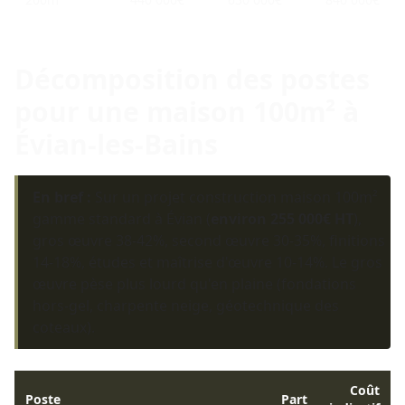
Décomposition des postes
pour une maison 100m² à
Évian-les-Bains
En bref :
Sur un projet construction maison 100m²
gamme standard à Évian (
environ 255 000€ HT
),
gros œuvre 38-42%, second œuvre 30-35%, finitions
14-18%, études et maîtrise d'œuvre 10-14%. Le gros
œuvre pèse plus lourd qu'en plaine (fondations
hors-gel, charpente neige, géotechnique des
coteaux).
Coût
Poste
Part