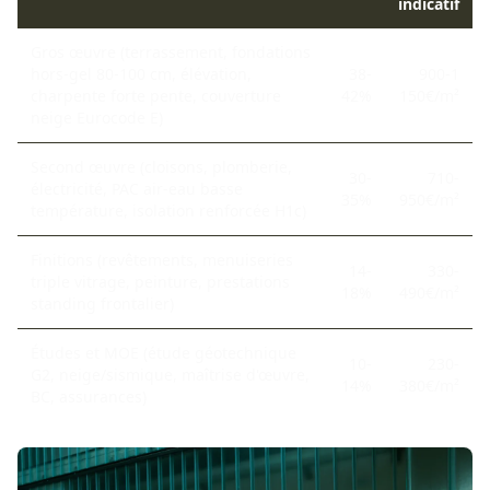
indicatif
Gros œuvre (terrassement, fondations
hors-gel 80-100 cm, élévation,
38-
900-1
charpente forte pente, couverture
42%
150€/m²
neige Eurocode E)
Second œuvre (cloisons, plomberie,
30-
710-
électricité, PAC air-eau basse
35%
950€/m²
température, isolation renforcée H1c)
Finitions (revêtements, menuiseries
14-
330-
triple vitrage, peinture, prestations
18%
490€/m²
standing frontalier)
Études et MOE (étude géotechnique
10-
230-
G2, neige/sismique, maîtrise d'œuvre,
14%
380€/m²
BC, assurances)