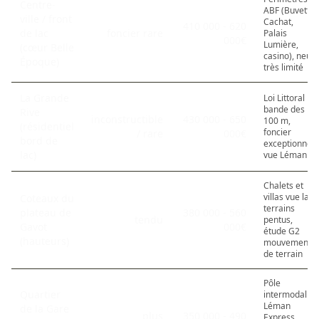
Centre-
ABF (Buvette
ville / front
Cachat,
410 000 - 620
de lac
foncier rare
Palais
000€
Lumière,
(cœur Belle
casino), neuf
Époque)
très limité
La Grande
Loi Littoral
bande des
Rive
inconstructible
430 000 - 650
100 m,
(résidentiel
foncier
/ rare
000€
bord de
exceptionnel
lac)
vue Léman
Chalets et
villas vue lac,
Coteaux du
terrains
plateau de
380 000 - 560
tendu
pentus,
Gavot
000€
étude G2
(hauteurs)
mouvements
de terrain
Pôle
Quartier
intermodal
Léman
de la Gare
plus
350 000 - 490
Express