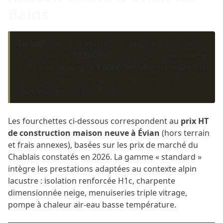
Bains
En bref :
Le prix construction maison à Évian-les-
Bains varie de
1 850€/m²
(savoyarde traditionnelle
entrée de gamme) à
5 600€/m²
(villa premium vue
lac). La gamme standard se situe entre 2 200 et 3
150€/m² selon la typologie.
Les fourchettes ci-dessous correspondent au
prix HT
de construction maison neuve à Évian
(hors terrain
et frais annexes), basées sur les prix de marché du
Chablais constatés en 2026. La gamme « standard »
intègre les prestations adaptées au contexte alpin
lacustre : isolation renforcée H1c, charpente
dimensionnée neige, menuiseries triple vitrage,
pompe à chaleur air-eau basse température.