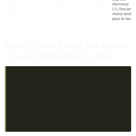
/ avenue
(terminus
accessible
000€
des
L1), foncier
Sources
moins tendu
pour le neuf
Spécificités Évian-les-Bains
: ce qui influence le prix
En bref :
Six facteurs majeurs influencent le
prix
construction maison Évian
:
climat H1c
(isolation
renforcée +5-10%),
charges de neige région E
(charpente +3-6%),
sismique zone 4
(Eurocode 8 +3-
8% gros œuvre),
loi Littoral du lac Léman
(foncier
rare front de lac),
loi Montagne
et terrains pentus
de Gavot (étude G2), pression foncière frontalière
suisse.