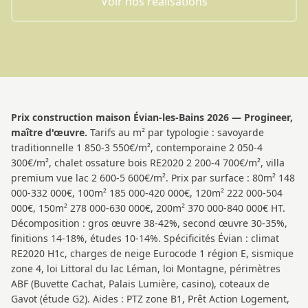
Voir nos réalisations
Prix construction maison Évian-les-Bains 2026 — Progineer,
maître d'œuvre.
Tarifs au m² par typologie : savoyarde
traditionnelle 1 850-3 550€/m², contemporaine 2 050-4
300€/m², chalet ossature bois RE2020 2 200-4 700€/m², villa
premium vue lac 2 600-5 600€/m². Prix par surface : 80m² 148
000-332 000€, 100m² 185 000-420 000€, 120m² 222 000-504
000€, 150m² 278 000-630 000€, 200m² 370 000-840 000€ HT.
Décomposition : gros œuvre 38-42%, second œuvre 30-35%,
finitions 14-18%, études 10-14%. Spécificités Évian : climat
RE2020 H1c, charges de neige Eurocode 1 région E, sismique
zone 4, loi Littoral du lac Léman, loi Montagne, périmètres
ABF (Buvette Cachat, Palais Lumière, casino), coteaux de
Gavot (étude G2). Aides : PTZ zone B1, Prêt Action Logement,