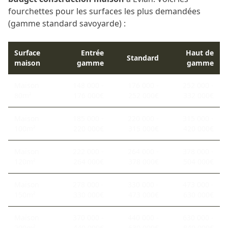
fourchettes pour les surfaces les plus demandées
(gamme standard savoyarde) :
Surface
Entrée
Haut de
Standard
maison
gamme
gamme
Maison
148 000 -
176 000 -
252 000 -
80m²
176 000€
252 000€
332 000€
Maison
185 000 -
220 000 -
315 000 -
100m²
220 000€
315 000€
420 000€
Maison
222 000 -
264 000 -
378 000 -
120m²
264 000€
378 000€
504 000€
Maison
278 000 -
330 000 -
473 000 -
150m²
330 000€
473 000€
630 000€
Maison
370 000 -
440 000 -
630 000 -
200m²
440 000€
630 000€
840 000€