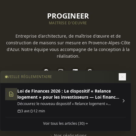
PROGINEER
MAITRISE D'OEUVRE
Entreprise d'architecture, de maîtrise d'œuvre et de
construction de maisons sur mesure en Provence-Alpes-Côte
d'Azur. Notre équipe vous accompagne de la conception à la
réalisation.
VEILLE RÉGLEMENTAIRE
Navigation
Loi de Finances 2026 : Le dispositif « Relance
logement » pour les investisseurs — Loi finances
2026 dispositif relance
Découvrez le nouveau dispositif « Relance logement »
Accueil
(Jeanbrun) de la Loi de Finances 2026, une opportunité fiscale
3 avr.
12 min
majeure pour l'investissement locatif neuf ou rénové.
Estimer mon projet
Voir tous les articles (30)
Nos prestations
Nos réalisations