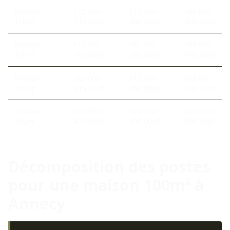
Maison
175 000 -
210 000 -
300 000 -
100m²
210 000€
300 000€
400 000€
Maison
210 000 -
252 000 -
360 000 -
120m²
252 000€
360 000€
480 000€
Maison
263 000 -
315 000 -
450 000 -
150m²
315 000€
450 000€
600 000€
Maison
350 000 -
420 000 -
600 000 -
200m²
420 000€
600 000€
800 000€
Décomposition des postes
pour une maison 100m² à
Annecy