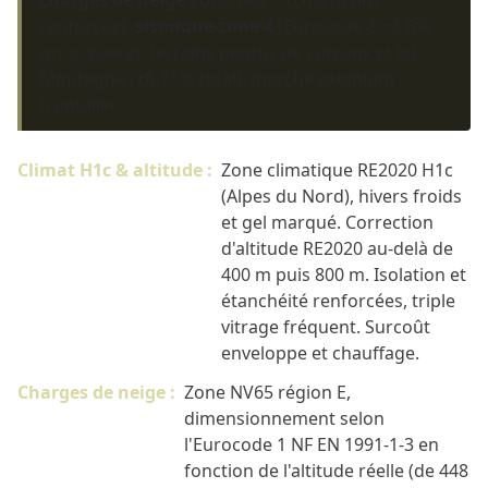
renforcée),
sismique zone 4
(Eurocode 8 +3-8%
gros œuvre), terrains pentus de coteaux et loi
Montagne (+8-15% total), marché premium
frontalier.
Climat H1c & altitude :
Zone climatique RE2020 H1c
(Alpes du Nord), hivers froids
et gel marqué. Correction
d'altitude RE2020 au-delà de
400 m puis 800 m. Isolation et
étanchéité renforcées, triple
vitrage fréquent. Surcoût
enveloppe et chauffage.
Charges de neige :
Zone NV65 région E,
dimensionnement selon
l'Eurocode 1 NF EN 1991-1-3 en
fonction de l'altitude réelle (de 448