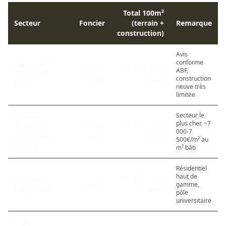
Total 100m²
Secteur
Foncier
(terrain +
Remarque
construction)
Avis
conforme
Vieille ville
foncier
390 000 - 560
ABF,
(SPR/AVAP,
construction
rare
000€
ABF)
neuve très
limitée
Secteur le
Albigny
plus cher, ~7
"Triangle
foncier
420 000 - 700
000-7
d'Or" (front
rare
000€
500€/m² au
de lac)
m² bâti
Résidentiel
haut de
Annecy-le-
370 000 - 520
tendu
gamme,
Vieux, Novel
000€
pôle
universitaire
Cran-