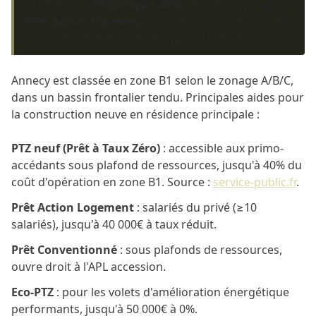
principales :
PTZ jusqu'à 40%
du coût d'opération,
Prêt Action Logement
40 000€ à taux réduit, Prêt
Conventionné, Eco-PTZ jusqu'à 50 000€ à 0%.
Annecy est classée en zone B1 selon le zonage A/B/C,
dans un bassin frontalier tendu. Principales aides pour
la construction neuve en résidence principale :
PTZ neuf (Prêt à Taux Zéro)
: accessible aux primo-
accédants sous plafond de ressources, jusqu'à 40% du
coût d'opération en zone B1. Source :
service-public.fr
.
Prêt Action Logement
: salariés du privé (≥10
salariés), jusqu'à 40 000€ à taux réduit.
Prêt Conventionné
: sous plafonds de ressources,
ouvre droit à l'APL accession.
Eco-PTZ
: pour les volets d'amélioration énergétique
performants, jusqu'à 50 000€ à 0%.