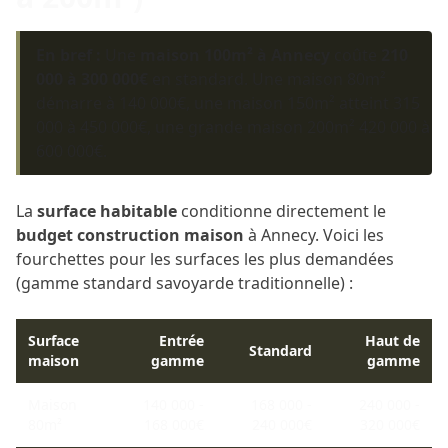
En bref :
Une
maison 100m² à Annecy
coûte
210
000 à 300 000€
en standard. Une maison 80m²
démarre à 140 000€, une maison 150m² atteint 315
000 à 450 000€, une grande maison 200m² 420 000 à
600 000€.
La
surface habitable
conditionne directement le
budget construction maison
à Annecy. Voici les
fourchettes pour les surfaces les plus demandées
(gamme standard savoyarde traditionnelle) :
Surface
Entrée
Haut de
Standard
maison
gamme
gamme
Maison
140 000 -
168 000 -
240 000 -
80m²
168 000€
240 000€
320 000€