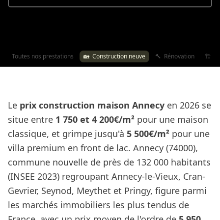
Toutes nos prestations
🏡
Construction neuve
🔨
Rénovation
🏗️
Ex
Le
prix construction maison Annecy
en 2026 se
situe entre
1 750 et 4 200€/m²
pour une maison
classique, et grimpe jusqu'à
5 500€/m²
pour une
villa premium en front de lac. Annecy (74000),
commune nouvelle de près de 132 000 habitants
(INSEE 2023) regroupant Annecy-le-Vieux, Cran-
Gevrier, Seynod, Meythet et Pringy, figure parmi
les marchés immobiliers les plus tendus de
France, avec un prix moyen de l'ordre de
5 950