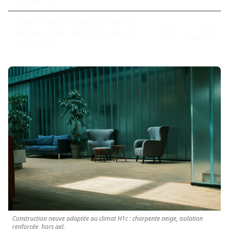
Études et MOE (architecte, maîtrise
10-
230-
d'œuvre, études neige/sismique, BC,
14%
380€/m²
assurances)
Construction neuve adaptée au climat H1c : charpente neige, isolation
renforcée, hors gel.