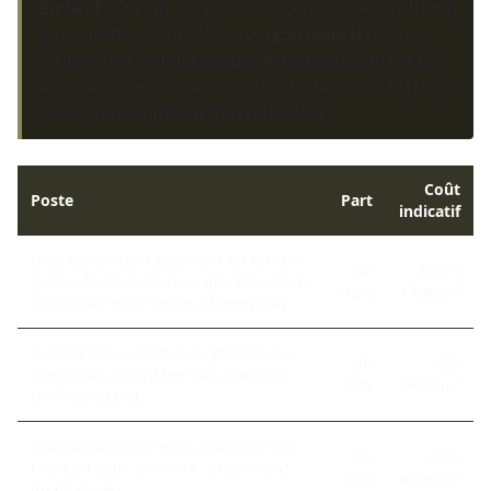
En bref :
Sur un projet construction maison 100m²
gamme standard à Annecy (
250 000€ HT
), gros
œuvre 38-42% (alourdi par le terrain pentu et le
hors gel), second œuvre 30-35%, finitions 14-18%,
études et maîtrise d'œuvre 10-14%.
Coût
Poste
Part
indicatif
Gros œuvre (terrassement en terrain
38-
880-1
pentu, fondations hors gel, élévation,
42%
130€/m²
charpente forte pente, couverture)
Second œuvre (cloisons, plomberie,
30-
700-
électricité, chauffage PAC, isolation
35%
940€/m²
renforcée H1c)
Finitions (revêtements, menuiseries
14-
320-
triple vitrage, peinture, prestations
18%
480€/m²
qualitatives)