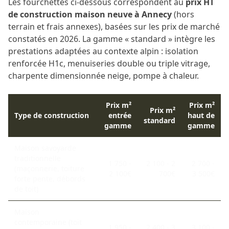
Les fourchettes ci-dessous correspondent au
prix HT
de construction maison neuve à Annecy
(hors
terrain et frais annexes), basées sur les prix de marché
constatés en 2026. La gamme « standard » intègre les
prestations adaptées au contexte alpin : isolation
renforcée H1c, menuiseries double ou triple vitrage,
charpente dimensionnée neige, pompe à chaleur.
Prix m²
Prix m²
Prix m²
Type de construction
entrée
haut de
standard
gamme
gamme
Maison savoyarde
traditionnelle
1 750 -
2 100 - 2
2 700 -
(maçonnerie, toiture
2 100€
700€
3 500€
forte pente, débords
de toit)
Maison
contemporaine (toit
1 950 -
2 400 - 3
3 100 -