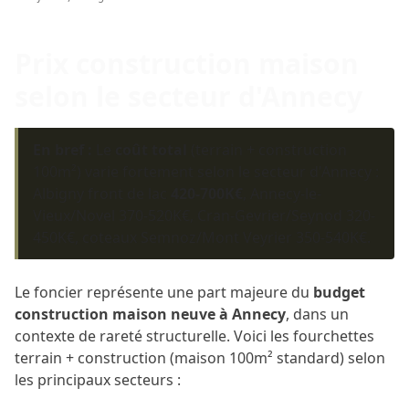
Prix construction maison
selon le secteur d'Annecy
En bref :
Le
coût total
(terrain + construction
100m²) varie fortement selon le secteur d'Annecy :
Albigny front de lac
420-700K€
, Annecy-le-
Vieux/Novel 370-520K€, Cran-Gevrier/Seynod 320-
450K€, coteaux Semnoz/Mont Veyrier 350-540K€.
Le foncier représente une part majeure du
budget
construction maison neuve à Annecy
, dans un
contexte de rareté structurelle. Voici les fourchettes
terrain + construction (maison 100m² standard) selon
les principaux secteurs :