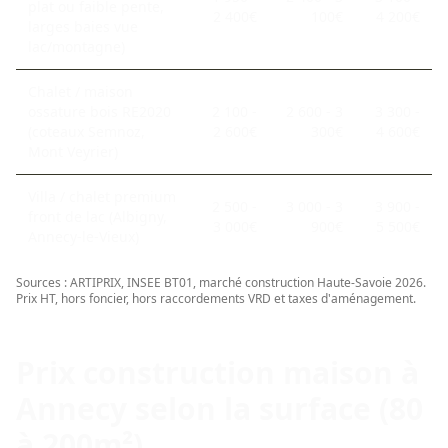
plat ou faible pente,
2 400€
100€
4 200€
larges baies vue
lac/montagne)
Chalet / maison
ossature bois RE2020
2 100 -
2 600 - 3
3 300 -
(coteaux Semnoz,
2 600€
300€
4 600€
Mont Veyrier)
Villa / chalet premium
2 500 -
3 000 - 3
3 900 -
front de lac (Albigny,
3 000€
900€
5 500€
Annecy-le-Vieux)
Sources : ARTIPRIX, INSEE BT01, marché construction Haute-Savoie 2026.
Prix HT, hors foncier, hors raccordements VRD et taxes d'aménagement.
Prix construction maison à
Annecy selon la surface (80
à 200m²)