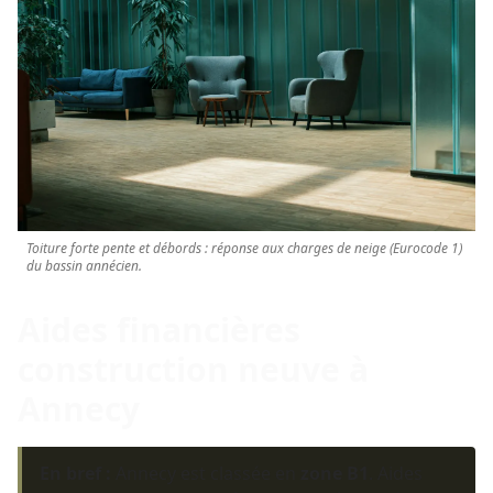
Toiture forte pente et débords : réponse aux charges de neige (Eurocode 1)
du bassin annécien.
Aides financières
construction neuve à
Annecy
En bref :
Annecy est classée en
zone B1
. Aides