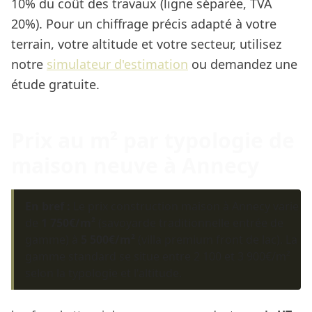
10% du coût des travaux (ligne séparée, TVA
20%). Pour un chiffrage précis adapté à votre
terrain, votre altitude et votre secteur, utilisez
notre
simulateur d'estimation
ou demandez une
étude gratuite.
Prix au m² par typologie de
maison neuve à Annecy
En bref :
Le prix construction maison à Annecy varie
de
1 750€/m²
(savoyarde traditionnelle entrée de
gamme) à
5 500€/m²
(villa premium front de lac). La
gamme standard se situe entre 2 100 et 3 900€/m²
selon la typologie et l'altitude.