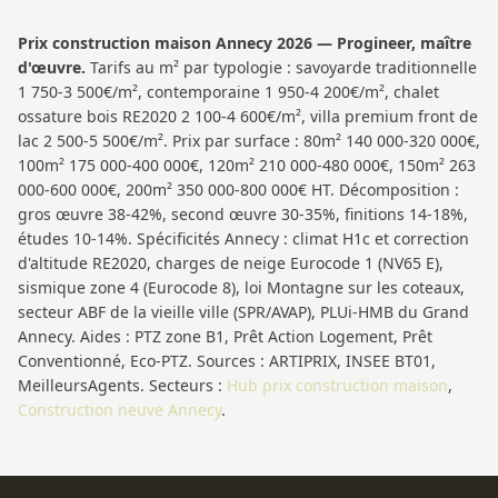
Prix construction maison Annecy 2026 — Progineer, maître
d'œuvre.
Tarifs au m² par typologie : savoyarde traditionnelle
1 750-3 500€/m², contemporaine 1 950-4 200€/m², chalet
ossature bois RE2020 2 100-4 600€/m², villa premium front de
lac 2 500-5 500€/m². Prix par surface : 80m² 140 000-320 000€,
100m² 175 000-400 000€, 120m² 210 000-480 000€, 150m² 263
000-600 000€, 200m² 350 000-800 000€ HT. Décomposition :
gros œuvre 38-42%, second œuvre 30-35%, finitions 14-18%,
études 10-14%. Spécificités Annecy : climat H1c et correction
d'altitude RE2020, charges de neige Eurocode 1 (NV65 E),
sismique zone 4 (Eurocode 8), loi Montagne sur les coteaux,
secteur ABF de la vieille ville (SPR/AVAP), PLUi-HMB du Grand
Annecy. Aides : PTZ zone B1, Prêt Action Logement, Prêt
Conventionné, Eco-PTZ. Sources : ARTIPRIX, INSEE BT01,
MeilleursAgents. Secteurs :
Hub prix construction maison
,
Construction neuve Annecy
.