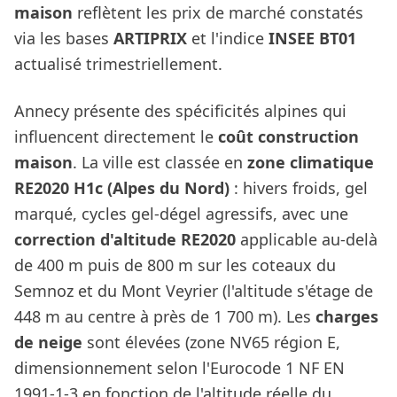
maison
reflètent les prix de marché constatés
via les bases
ARTIPRIX
et l'indice
INSEE BT01
actualisé trimestriellement.
Annecy présente des spécificités alpines qui
influencent directement le
coût construction
maison
. La ville est classée en
zone climatique
RE2020 H1c (Alpes du Nord)
: hivers froids, gel
marqué, cycles gel-dégel agressifs, avec une
correction d'altitude RE2020
applicable au-delà
de 400 m puis de 800 m sur les coteaux du
Semnoz et du Mont Veyrier (l'altitude s'étage de
448 m au centre à près de 1 700 m). Les
charges
de neige
sont élevées (zone NV65 région E,
dimensionnement selon l'Eurocode 1 NF EN
1991-1-3 en fonction de l'altitude réelle du