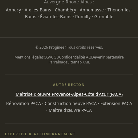
Auvergne-Rhône-Alpes :
Annecy
·
Aix-les-Bains
·
Chambéry
·
Annemasse
·
Thonon-les-
Bains
·
Évian-les-Bains
·
Rumilly
·
Grenoble
© 2026 Progineer. Tous droits réservés.
Mentions légales
CGV
CGU
Confidentialité
FAQ
Devenir partenaire
Parrainage
Sitemap XML
AUTRE REGION
Maîtrise d'œuvre Provence-Alpes-Côte d'Azur (PACA)
Rénovation PACA
·
Construction neuve PACA
·
Extension PACA
·
Maître d'œuvre PACA
EXPERTISE & ACCOMPAGNEMENT