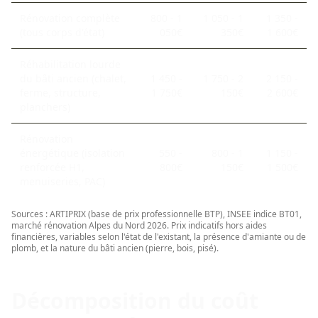
Rénovation complète
800 - 1
1 050 - 1
1 350 -
(tous corps d'état)
050€
350€
1 600€
Réhabilitation lourde
du bâti ancien (chalet,
1 450 -
1 750 - 2
2 150 -
ferme, structure,
1 750€
150€
2 600€
planchers)
Rénovation
énergétique (isolation
550 -
800 - 1
1 150 -
renforcée H1,
800€
150€
1 500€
menuiseries, PAC)
Sources : ARTIPRIX (base de prix professionnelle BTP), INSEE indice BT01,
marché rénovation Alpes du Nord 2026. Prix indicatifs hors aides
financières, variables selon l'état de l'existant, la présence d'amiante ou de
plomb, et la nature du bâti ancien (pierre, bois, pisé).
Décomposition du coût