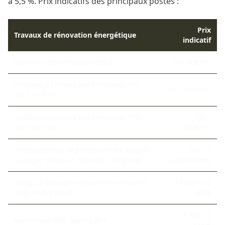
à 5,5 %. Prix indicatifs des principaux postes :
Prix
Travaux de rénovation énergétique
indicatif
Isolation des combles perdus
25 - 60€/m²
Isolation des murs par l'intérieur (ITI
60 - 110€/m²
fibre de bois)
Isolation des murs par l'extérieur (ITE
150 -
fibre de bois)
250€/m²
Remplacement des menuiseries (double
500 - 1
ou triple vitrage à isolation renforcée)
100€/fenêtre
Pompe à chaleur air/eau dimensionnée
12 000 - 19
pour hivers froids
000€
4 000 - 8
Ventilation VMC double flux