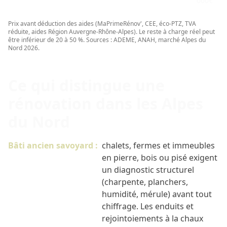
000€
Prix avant déduction des aides (MaPrimeRénov', CEE, éco-PTZ, TVA
réduite, aides Région Auvergne-Rhône-Alpes). Le reste à charge réel peut
être inférieur de 20 à 50 %. Sources : ADEME, ANAH, marché Alpes du
Nord 2026.
Ce qui distingue une
rénovation dans les Alpes
du Nord
Bâti ancien savoyard :
chalets, fermes et immeubles
en pierre, bois ou pisé exigent
un diagnostic structurel
(charpente, planchers,
humidité, mérule) avant tout
chiffrage. Les enduits et
rejointoiements à la chaux