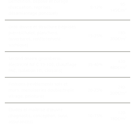
Démolition, dépose et curage
95-
(évacuation, reprises,
8-12%
145€/m²
désamiantage ponctuel)
Gros œuvre et structure (reprises
pierre/chalet, planchers,
180-
15-25%
ouvertures, renforcement
300€/m²
sismique)
Second œuvre (plomberie,
420-
électricité NF C 15-100, chauffage
35-40%
480€/m²
PAC, isolation H1, cloisons)
Finitions (revêtements sols et
240-
murs, menuiseries double/triple
20-25%
300€/m²
vitrage, peinture)
Études et maîtrise d'œuvre
120-
(diagnostic, conception, suivi,
10-15%
180€/m²
assurances)