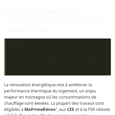
Prix des travaux de
rénovation énergétique en
climat froid
En bref :
en climat H1, l'isolation est plus exigeante
qu'en plaine. Combles 25-60€/m², ITE fibre de bois
150-250€/m², menuiseries 500-1 100€/fenêtre,
pompe à chaleur 12 000-19 000€. La plupart de ces
postes ouvrent droit à MaPrimeRénov' et aux CEE.
La rénovation énergétique vise à améliorer la
performance thermique du logement, un enjeu
majeur en montagne où les consommations de
chauffage sont élevées. La plupart des travaux sont
éligibles à
MaPrimeRénov'
, aux
CEE
et à la TVA réduite