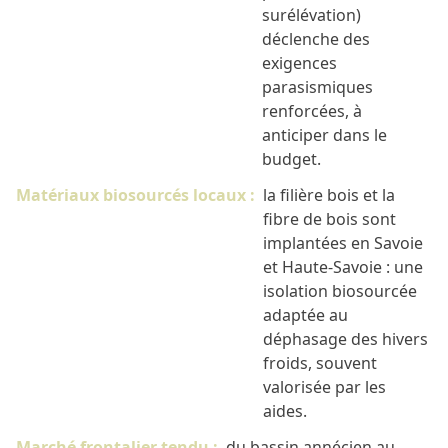
surélévation)
déclenche des
exigences
parasismiques
renforcées, à
anticiper dans le
budget.
Matériaux biosourcés locaux :
la filière bois et la
fibre de bois sont
implantées en Savoie
et Haute-Savoie : une
isolation biosourcée
adaptée au
déphasage des hivers
froids, souvent
valorisée par les
aides.
Marché frontalier tendu :
du bassin annécien au