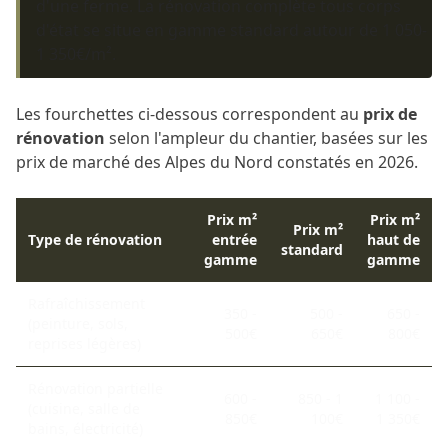
d'une ferme. La rénovation complète tous corps
d'état se situe en gamme standard autour de 1 050-
1 350€/m².
Les fourchettes ci-dessous correspondent au
prix de
rénovation
selon l'ampleur du chantier, basées sur les
prix de marché des Alpes du Nord constatés en 2026.
Prix m²
Prix m²
Prix m²
Type de rénovation
entrée
haut de
standard
gamme
gamme
Rafraîchissement
350 -
500 -
650 -
(peinture, sols,
500€
650€
800€
reprises légères)
Rénovation partielle
600 -
850 - 1
1 100 -
(cuisine, salle de
850€
100€
1 350€
bains, électricité)