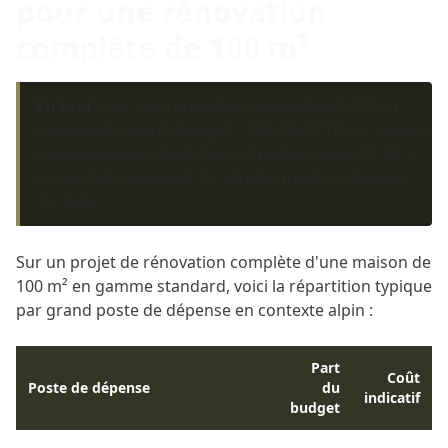
pour une rénovation
complète de 100 m²
En bref :
sur une rénovation complète de 100 m²
gamme standard (budget ~120 000€ TTC), le second
œuvre domine (35-40 %), la structure pèse 15-25 %
sur du bâti ancien, et les études/maîtrise d'œuvre
10-15 %.
Sur un projet de rénovation complète d'une maison de
100 m² en gamme standard, voici la répartition typique
par grand poste de dépense en contexte alpin :
Part
Coût
Poste de dépense
du
indicatif
budget