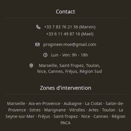
Contact
+33 7 83 76 21 56 (Marvin)
+33 6 11 49 87 16 (Mael)
progineer.moe@gmail.com
Lun - Ven: 9h - 18h
Marseille
,
Saint-Tropez
,
Toulon
,
Nice
,
Cannes
,
Fréjus
,
Région Sud
Zones d'intervention
Marseille
·
Aix-en-Provence
·
Aubagne
·
La Ciotat
·
Salon-de-
Provence
·
Istres
·
Marignane
·
Vitrolles
·
Arles
·
Toulon
·
La
Seyne-sur-Mer
·
Fréjus
·
Saint-Tropez
·
Nice
·
Cannes
·
Région
PACA