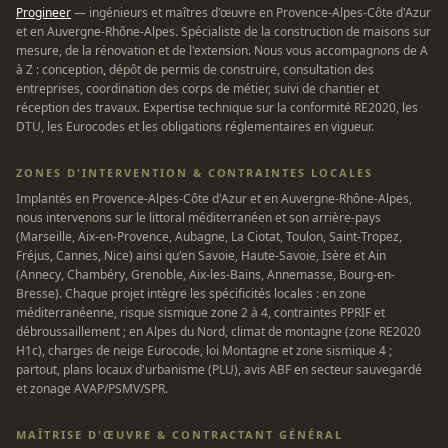
Progineer
— ingénieurs et maîtres d'œuvre en Provence-Alpes-Côte d'Azur
et en Auvergne-Rhône-Alpes. Spécialiste de la construction de maisons sur
mesure, de la rénovation et de l'extension. Nous vous accompagnons de A
à Z : conception, dépôt de permis de construire, consultation des
entreprises, coordination des corps de métier, suivi de chantier et
réception des travaux. Expertise technique sur la conformité RE2020, les
DTU, les Eurocodes et les obligations réglementaires en vigueur.
ZONES D'INTERVENTION & CONTRAINTES LOCALES
Implantés en Provence-Alpes-Côte d'Azur et en Auvergne-Rhône-Alpes,
nous intervenons sur le littoral méditerranéen et son arrière-pays
(Marseille, Aix-en-Provence, Aubagne, La Ciotat, Toulon, Saint-Tropez,
Fréjus, Cannes, Nice) ainsi qu'en Savoie, Haute-Savoie, Isère et Ain
(Annecy, Chambéry, Grenoble, Aix-les-Bains, Annemasse, Bourg-en-
Bresse). Chaque projet intègre les spécificités locales : en zone
méditerranéenne, risque sismique zone 2 à 4, contraintes PPRIF et
débroussaillement ; en Alpes du Nord, climat de montagne (zone RE2020
H1c), charges de neige Eurocode, loi Montagne et zone sismique 4 ;
partout, plans locaux d'urbanisme (PLU), avis ABF en secteur sauvegardé
et zonage AVAP/PSMV/SPR.
MAÎTRISE D'ŒUVRE & CONTRACTANT GÉNÉRAL