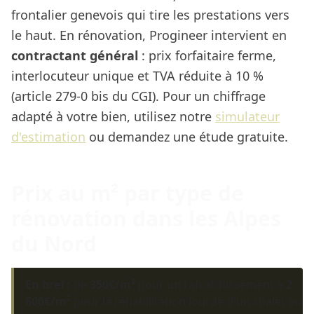
frontalier genevois qui tire les prestations vers
le haut. En rénovation, Progineer intervient en
contractant général
: prix forfaitaire ferme,
interlocuteur unique et TVA réduite à 10 %
(article 279-0 bis du CGI). Pour un chiffrage
adapté à votre bien, utilisez notre
simulateur
d'estimation
ou demandez une étude gratuite.
Prix au m² par type de
rénovation dans les Alpes
du Nord
En bref :
de
350€/m²
pour un rafraîchissement à
2
600€/m²
pour la réhabilitation lourde d'un chalet ou