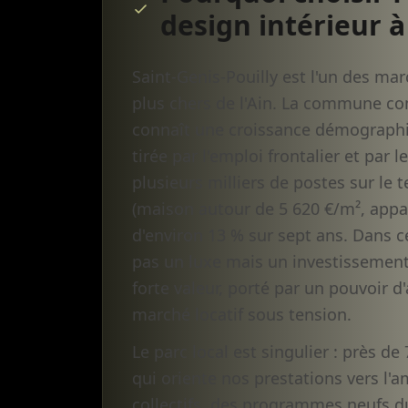
design intérieur à
Saint-Genis-Pouilly est l'un des ma
plus chers de l'Ain. La commune co
connaît une croissance démographiq
tirée par l'emploi frontalier et par
plusieurs milliers de postes sur le 
(maison autour de 5 620 €/m², appa
d'environ 13 % sur sept ans. Dans ce
pas un luxe mais un investissement 
forte valeur, porté par un pouvoir d'
marché locatif sous tension.
Le parc local est singulier : près d
qui oriente nos prestations vers l
collectifs, des programmes neufs d