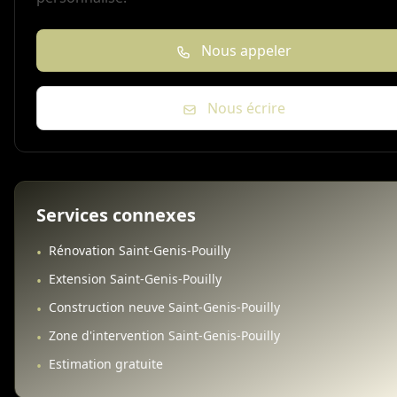
Nous appeler
Nous écrire
Services connexes
Rénovation Saint-Genis-Pouilly
•
Extension Saint-Genis-Pouilly
•
Construction neuve Saint-Genis-Pouilly
•
Zone d'intervention Saint-Genis-Pouilly
•
Estimation gratuite
•