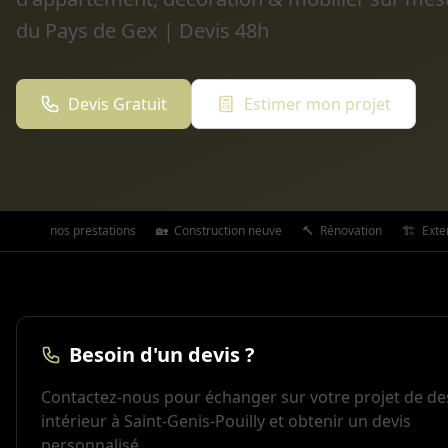
du Pays de Gex | Devis 48h
Devis Gratuit
Estimer mon projet
Toutes nos prestations
🏡
Construction neuve
🔨
Rénovation
🏗️
Exte
Besoin d'un devis ?
Contactez-nous pour échanger sur votre projet de de
intérieur à Saint-Genis-Pouilly et obtenir un devis
personnalisé.