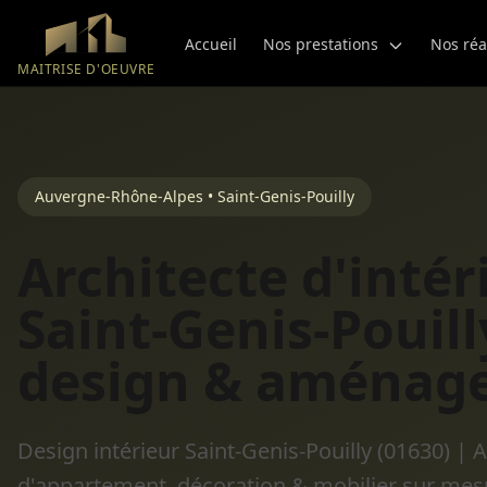
Aller au contenu principal
Accueil
Nos prestations
Nos réa
MAITRISE D'OEUVRE
Auvergne-Rhône-Alpes • Saint-Genis-Pouilly
Architecte d'intér
Saint-Genis-Pouilly
design & aménag
Design intérieur Saint-Genis-Pouilly (01630)
d'appartement, décoration & mobilier sur mesur