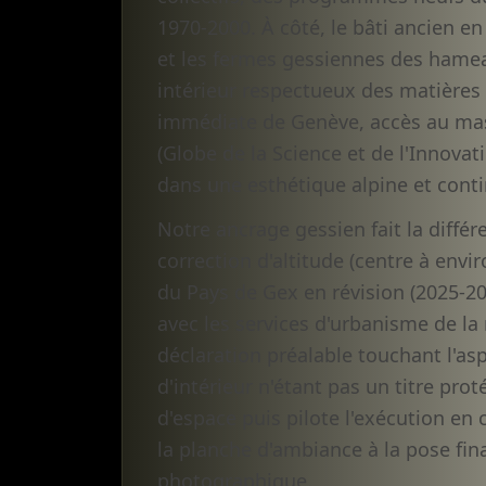
1970-2000. À côté, le bâti ancien en
et les fermes gessiennes des hamea
intérieur respectueux des matières 
immédiate de Genève, accès au mass
(Globe de la Science et de l'Innova
dans une esthétique alpine et cont
Notre ancrage gessien fait la différ
correction d'altitude (centre à env
du Pays de Gex en révision (2025-20
avec les services d'urbanisme de la
déclaration préalable touchant l'asp
d'intérieur n'étant pas un titre pr
d'espace puis pilote l'exécution en 
la planche d'ambiance à la pose fina
photographique.