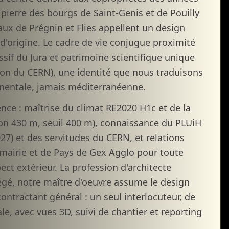
 pierre des bourgs de Saint-Genis et de Pouilly
ux de Prégnin et Flies appellent un design
d'origine. Le cadre de vie conjugue proximité
if du Jura et patrimoine scientifique unique
tion du CERN), une identité que nous traduisons
inentale, jamais méditerranéenne.
ence : maîtrise du climat RE2020 H1c et de la
iron 430 m, seuil 400 m), connaissance du PLUiH
27) et des servitudes du CERN, et relations
 mairie et de Pays de Gex Agglo pour toute
ect extérieur. La profession d'architecte
otégé, notre maître d'oeuvre assume le design
contractant général : un seul interlocuteur, de
le, avec vues 3D, suivi de chantier et reporting