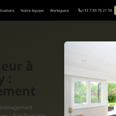
+33 7 83 76 21 56
lisations
Notre équipe
Workspace
ieur à
 :
ement
 | Aménagement
e | Bâti frontalier