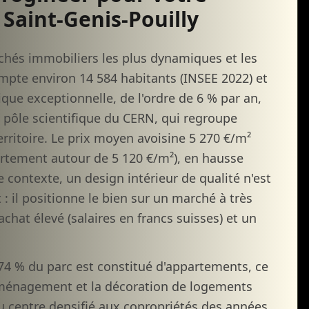
 Saint-Genis-Pouilly
rchés immobiliers les plus dynamiques et les
mpte environ 14 584 habitants (INSEE 2022) et
ue exceptionnelle, de l'ordre de 6 % par an,
 le pôle scientifique du CERN, qui regroupe
territoire. Le prix moyen avoisine 5 270 €/m²
rtement autour de 5 120 €/m²), en hausse
 contexte, un design intérieur de qualité n'est
: il positionne le bien sur un marché à très
achat élevé (salaires en francs suisses) et un
e 74 % du parc est constitué d'appartements, ce
'aménagement et la décoration de logements
u centre densifié aux copropriétés des années