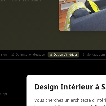
nsion
📐
Optimisation d'espace
🎨
Design d'intérieur
📄
Montage admini
Design Intérieur à S
sign
Vous cherchez un architecte d'intér