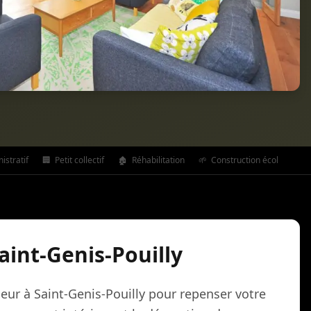
stratif
🏢
Petit collectif
🏚️
Réhabilitation
🌱
Construction écologique
aint-Genis-Pouilly
ieur à Saint-Genis-Pouilly pour repenser votre