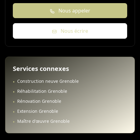
Nous appeler
Nous écrire
Services connexes
Construction neuve Grenoble
•
Réhabilitation Grenoble
•
Rénovation Grenoble
•
Extension Grenoble
•
Maître d'œuvre Grenoble
•