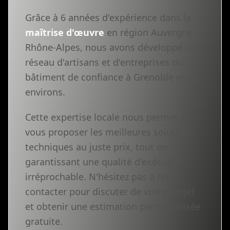
Grâce à 6 années d'expérience dans la
maîtrise d'œuvre
en région Auvergne-
Rhône-Alpes, nous avons développé un
réseau d'artisans et d'entreprises du
bâtiment de confiance à Grenoble et ses
environs.
Cette expertise locale nous permet de
vous proposer les meilleures solutions
techniques au juste prix, tout en
garantissant une qualité d'exécution
irréprochable. N'hésitez pas à nous
contacter pour discuter de votre projet
et obtenir une estimation personnalisée
gratuite.