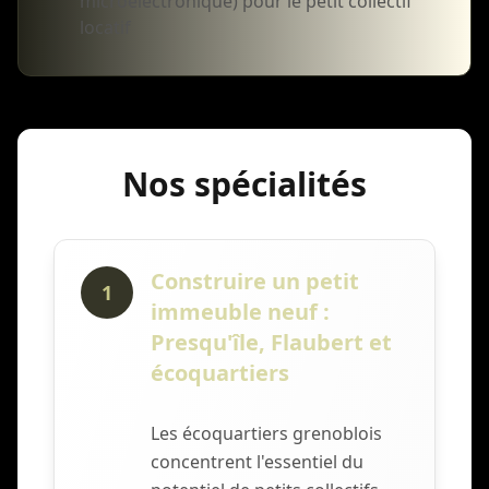
microélectronique) pour le petit collectif
locatif
Nos spécialités
Construire un petit
1
immeuble neuf :
Presqu'île, Flaubert et
écoquartiers
Les écoquartiers grenoblois
concentrent l'essentiel du