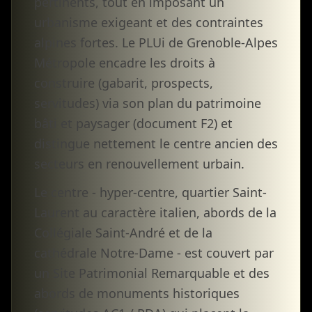
pertinents, tout en imposant un
urbanisme exigeant et des contraintes
alpines fortes. Le PLUi de Grenoble-Alpes
Métropole encadre les droits à
construire (gabarit, prospects,
servitudes) via son plan du patrimoine
bâti et paysager (document F2) et
distingue nettement le centre ancien des
secteurs en renouvellement urbain.
Le centre - hyper-centre, quartier Saint-
Laurent au caractère italien, abords de la
Collégiale Saint-André et de la
cathédrale Notre-Dame - est couvert par
un Site Patrimonial Remarquable et des
abords de monuments historiques