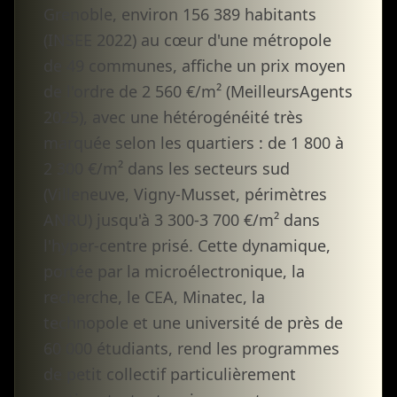
Grenoble, environ 156 389 habitants
(INSEE 2022) au cœur d'une métropole
de 49 communes, affiche un prix moyen
de l'ordre de 2 560 €/m² (MeilleursAgents
2025), avec une hétérogénéité très
marquée selon les quartiers : de 1 800 à
2 300 €/m² dans les secteurs sud
(Villeneuve, Vigny-Musset, périmètres
ANRU) jusqu'à 3 300-3 700 €/m² dans
l'hyper-centre prisé. Cette dynamique,
portée par la microélectronique, la
recherche, le CEA, Minatec, la
technopole et une université de près de
60 000 étudiants, rend les programmes
de petit collectif particulièrement