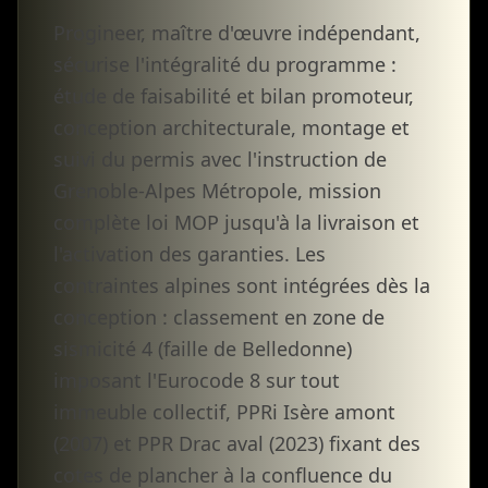
Progineer, maître d'œuvre indépendant,
sécurise l'intégralité du programme :
étude de faisabilité et bilan promoteur,
conception architecturale, montage et
suivi du permis avec l'instruction de
Grenoble-Alpes Métropole, mission
complète loi MOP jusqu'à la livraison et
l'activation des garanties. Les
contraintes alpines sont intégrées dès la
conception : classement en zone de
sismicité 4 (faille de Belledonne)
imposant l'Eurocode 8 sur tout
immeuble collectif, PPRi Isère amont
(2007) et PPR Drac aval (2023) fixant des
cotes de plancher à la confluence du