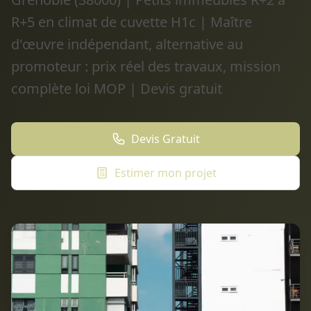
R+5 en climat de cuvette H1c | Maître
d'œuvre indépendant, alternative au
promoteur : prix réel des travaux, mission
complète loi MOP | Devis gratuit
Devis Gratuit
Estimer mon projet