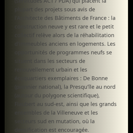
(servitudes AC1 / PDA) qui placent la
plupart des projets sous avis de
l'Architecte des Bâtiments de France : la
construction neuve y est rare et le petit
collectif relève alors de la réhabilitation
d'immeubles anciens en logements. Les
opportunités de programmes neufs se
situent dans les secteurs de
renouvellement urbain et les
écoquartiers exemplaires : De Bonne
(pionnier national), la Presqu'île au nord
(autour du polygone scientifique),
Flaubert au sud-est, ainsi que les grands
ensembles de la Villeneuve et les
secteurs sud en mutation, où la
densification est encouragée.