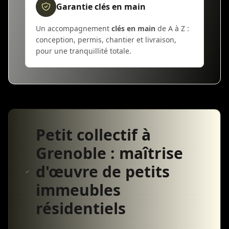
Garantie clés en main
Un accompagnement
clés en main
de A à Z :
conception, permis, chantier et livraison,
pour une tranquillité totale.
Petit collectif à
Grenoble : maîtrise
d'œuvre de petits
immeubles
résidentiels