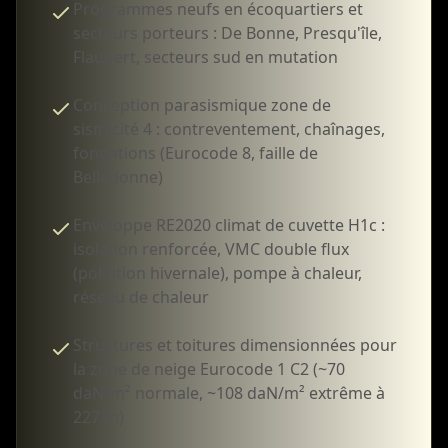
Programmes neufs en écoquartiers et
secteurs porteurs : De Bonne, Presqu'île,
Flaubert, secteurs sud en mutation
Conception parasismique zone de
sismicité 4 : contreventement, chaînages,
fondations (Eurocode 8, faille de
Belledonne)
Enveloppe RE2020 climat de cuvette H1c :
isolation renforcée, VMC double flux
(pollution hivernale), pompe à chaleur,
réseau de chaleur
Structures et toitures dimensionnées pour
la zone de neige Eurocode 1 C2 (~70
daN/m² normale, ~108 daN/m² extrême à
227 m)