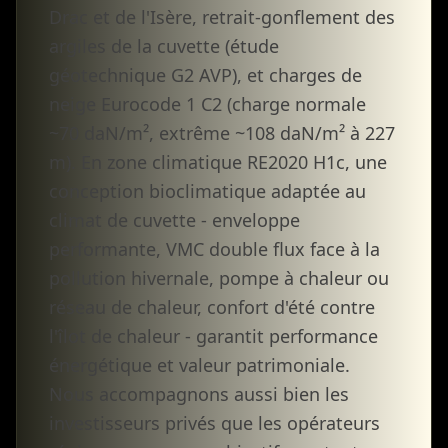
Drac et de l'Isère, retrait-gonflement des
argiles de la cuvette (étude
géotechnique G2 AVP), et charges de
neige Eurocode 1 C2 (charge normale
~70 daN/m², extrême ~108 daN/m² à 227
m). En zone climatique RE2020 H1c, une
conception bioclimatique adaptée au
climat de cuvette - enveloppe
performante, VMC double flux face à la
pollution hivernale, pompe à chaleur ou
réseau de chaleur, confort d'été contre
l'îlot de chaleur - garantit performance
énergétique et valeur patrimoniale.
Nous accompagnons aussi bien les
investisseurs privés que les opérateurs