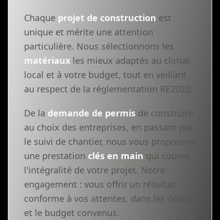
Chaque
projet de construction
est
unique et mérite une attention
particulière. Nous sélectionnons les
matériaux
les mieux adaptés au climat
local et à votre budget, tout en veillant
au respect de la réglementation RE2020.
De la
demande de permis
de construire
au choix des entreprises, en passant par
le suivi de chantier, nous vous proposons
une prestation
clés en main
qui couvre
l'intégralité de votre projet. Notre
engagement : vous offrir un résultat
conforme à vos attentes, dans les délais
et le budget convenus.