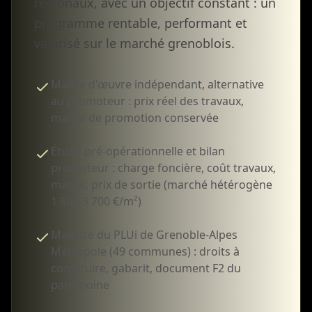
régionaux, avec un objectif constant : un
programme rentable, performant et
valorisé sur le marché grenoblois.
Maître d'œuvre indépendant, alternative
au promoteur : prix réel des travaux,
marge de promotion conservée
Étude pré-opérationnelle et bilan
promoteur : charge foncière, coût travaux,
marge, prix de sortie (marché hétérogène
1 800-3 700 €/m²)
Maîtrise du PLUi de Grenoble-Alpes
Métropole (49 communes) : droits à
construire, gabarit, document F2 du
patrimoine