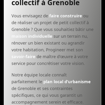
collectif à Grenoble
Vous envisagez de
faire construire
ou
de réaliser un projet de petit collectif à
Grenoble ? Que vous souhaitiez bâtir une
maison individuelle
sur un terrain nu,
rénover un bien existant ou agrandir
votre habitation, Progineer met son
savoir-faire
de maître d'œuvre à votre
service pour concrétiser votre vision.
Notre équipe locale connaît
parfaitement le
plan local d'urbanisme
de Grenoble et ses contraintes
spécifiques, ce qui vous garantit un
accompagnement serein et efficace.