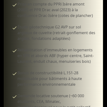
Prise en compte du PPRi Isère amont
(2007) et PPR Drac aval (2023) à la
confluence Drac-Isère (cotes de plancher)
Étude géotechnique G2 AVP sur sol
argileux de cuvette (retrait-gonflement des
argiles, fondations adaptées)
Réhabilitation d'immeubles en logements
en SPR et abords ABF (hyper-centre, Saint-
Laurent, enduit chaux, menuiseries bois)
Bonus de constructibilité L.151-28
mobilisable pour bâtiments à haute
performance environnementale
Demande locative soutenue (~60 000
étudiants, CEA, Minatec,