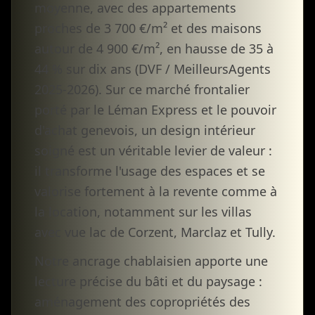
moyenne, avec des appartements
proches de 3 700 €/m² et des maisons
autour de 4 900 €/m², en hausse de 35 à
44 % sur dix ans (DVF / MeilleursAgents
2025-2026). Sur ce marché frontalier
porté par le Léman Express et le pouvoir
d'achat genevois, un design intérieur
soigné est un véritable levier de valeur :
il transforme l'usage des espaces et se
valorise fortement à la revente comme à
la location, notamment sur les villas
avec vue lac de Corzent, Marclaz et Tully.
Notre ancrage chablaisien apporte une
lecture précise du bâti et du paysage :
aménagement des copropriétés des