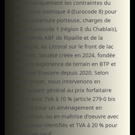
systématiquement les contraintes du
site : zone sismique 4 (Eurocode 8) pour
toute ouverture porteuse, charges de
neige Eurocode 1 (région E du Chablais),
périmètres ABF de Ripaille et de la
basilique, loi Littoral sur le front de lac
de Rives. Société créée en 2024, fondée
sur une expérience de terrain en BTP et
maîtrise d'oeuvre depuis 2020. Selon
votre projet, nous intervenons en
contractant général au prix forfaitaire
ferme avec TVA à 10 % (article 279-0 bis
du CGI) pour un aménagement en
rénovation, ou en maîtrise d'oeuvre avec
honoraires identifiés et TVA à 20 % pour
un projet neuf.