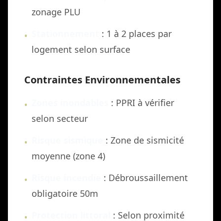
zonage PLU
Stationnement
: 1 à 2 places par
•
logement selon surface
Contraintes Environnementales
Zones inondables
: PPRI à vérifier
•
selon secteur
Risque sismique
: Zone de sismicité
•
moyenne (zone 4)
Risque incendie
: Débroussaillement
•
obligatoire 50m
Protection littoral
: Selon proximité
•