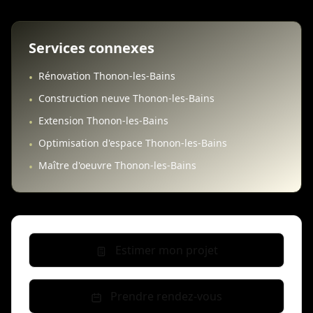
Services connexes
Rénovation Thonon-les-Bains
•
Construction neuve Thonon-les-Bains
•
Extension Thonon-les-Bains
•
Optimisation d'espace Thonon-les-Bains
•
Maître d'oeuvre Thonon-les-Bains
•
Estimer mon projet
Prendre rendez-vous