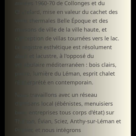
années 1960-70 de Collonges et du
Chatelard, mise en valeur du cachet des
villas thermales Belle Époque et des
maisons de ville de la ville haute, et
conception de villas tournées vers le lac.
Le registre esthétique est résolument
alpin et lacustre, à l'opposé du
vocabulaire méditerranéen : bois clairs,
pierre, lumière du Léman, esprit chalet
réinterprété en contemporain.
Nous travaillons avec un réseau
d'artisans local (ébénistes, menuisiers
bois, entreprises tous corps d'état) sur
Thonon, Évian, Sciez, Anthy-sur-Léman et
Publier, et nous intégrons