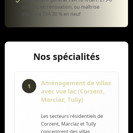
bis CGI) en rénovation, ou maîtrise
d'oeuvre TVA 20 % en neuf
Nos spécialités
Aménagement de villas
1
avec vue lac (Corzent,
Marclaz, Tully)
Les secteurs résidentiels de
Corzent, Marclaz et Tully
concentrent des villas