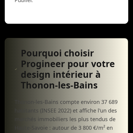
Publier.
Pourquoi choisir
Progineer pour votre
design intérieur à
Thonon-les-Bains
Thonon-les-Bains compte environ 37 689
habitants (INSEE 2022) et affiche l'un des
marchés immobiliers les plus tendus de
Haute-Savoie : autour de 3 800 €/m² en