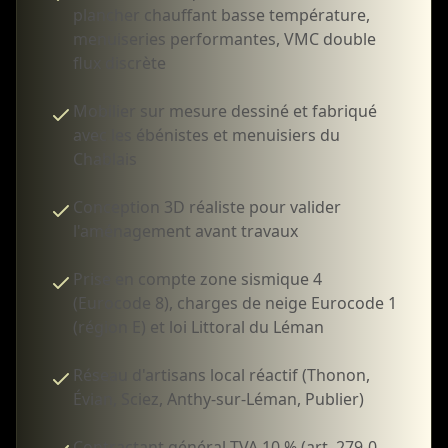
plancher chauffant basse température,
menuiseries performantes, VMC double
flux discrète
Mobilier sur mesure dessiné et fabriqué
avec les ébénistes et menuisiers du
Chablais
Conception 3D réaliste pour valider
l'aménagement avant travaux
Prise en compte zone sismique 4
(Eurocode 8), charges de neige Eurocode 1
(région E) et loi Littoral du Léman
Réseau d'artisans local réactif (Thonon,
Évian, Sciez, Anthy-sur-Léman, Publier)
Contractant général TVA 10 % (art. 279-0