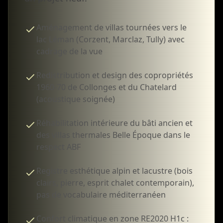
Aménagement de villas tournées vers le
lac Léman (Corzent, Marclaz, Tully) avec
cadrage de la vue
Redistribution et design des copropriétés
1960-70 de Collonges et du Chatelard
(acoustique soignée)
Réhabilitation intérieure du bâti ancien et
des villas thermales Belle Époque dans le
respect ABF
Registre esthétique alpin et lacustre (bois
clairs, pierre, esprit chalet contemporain),
pas de vocabulaire méditerranéen
Confort climatique en zone RE2020 H1c :