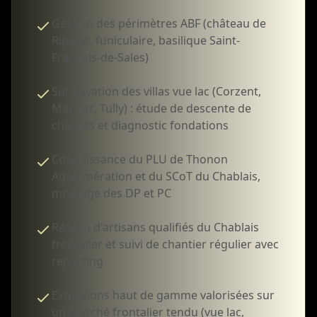
Gestion des périmètres ABF (château de
Ripaille, funiculaire, basilique Saint-
François-de-Sales)
Surélévation des villas vue lac (Corzent,
Marclaz, Tully) : étude de descente de
charges et diagnostic fondations
Connaissance du PLU de Thonon
Agglomération et du SCoT du Chablais,
montage des DP et PC
Réseau d'artisans qualifiés du Chablais
frontalier et suivi de chantier régulier avec
reporting
Extensions haut de gamme valorisées sur
un marché frontalier tendu (vue lac,