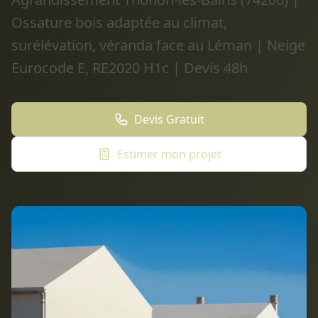
Ossature bois adaptée au climat,
surélévation, véranda face au Léman | Neige
Eurocode E, RE2020 H1c | Devis 48h
Devis Gratuit
Estimer mon projet