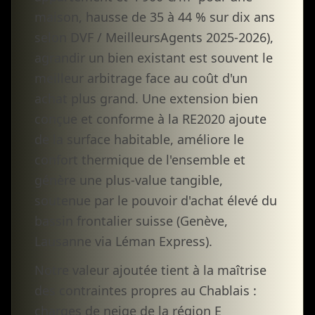
maison, hausse de 35 à 44 % sur dix ans
selon DVF / MeilleursAgents 2025-2026),
agrandir un bien existant est souvent le
meilleur arbitrage face au coût d'un
achat plus grand. Une extension bien
conçue et conforme à la RE2020 ajoute
de la surface habitable, améliore le
confort thermique de l'ensemble et
génère une plus-value tangible,
soutenue par le pouvoir d'achat élevé du
bassin frontalier suisse (Genève,
Lausanne via Léman Express).
Notre valeur ajoutée tient à la maîtrise
des contraintes propres au Chablais :
charges de neige de la région E