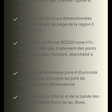
fondations hors gel, chantier rapide et
propre
Charpente et structure dimensionnées
pour les charges de neige de la région E
(Eurocode 1)
Conception conforme RE2020 zone H1c :
isolation renforcée, traitement des ponts
thermiques avec l'existant, étanchéité à
l'air
Extension parasismique zone 4 (Eurocode
8) : chaînages, ancrages ou joint de
désolidarisation dimensionné
Maîtrise de la loi Littoral et de la bande des
100 m (faisabilité front de lac, Rives,
Concise)