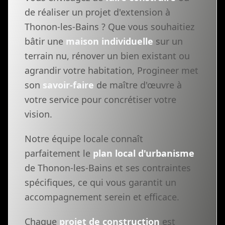
de réaliser un projet d'extension à
Thonon-les-Bains ? Que vous souhaitiez
bâtir une
maison individuelle
sur un
terrain nu, rénover un bien existant ou
agrandir votre habitation, Progineer met
son
savoir-faire
de maître d'œuvre à
votre service pour concrétiser votre
vision.
Notre équipe locale connaît
parfaitement le
plan local d'urbanisme
de Thonon-les-Bains et ses contraintes
spécifiques, ce qui vous garantit un
accompagnement serein et efficace.
Chaque
projet de construction
est