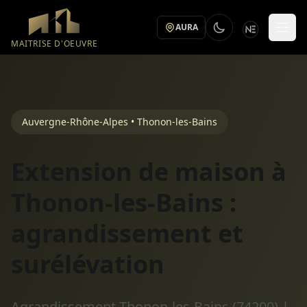
Aller au contenu principal
AURA
MAITRISE D'OEUVRE
Auvergne-Rhône-Alpes • Thonon-les-Bains
Extension de maison à
Thonon-les-Bains :
agrandissement et
surélévation
Agrandissement Thonon-les-Bains (74200) |