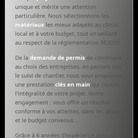
unique et mérite une attention
particulière. Nous sélectionnons les
matériaux
les mieux adaptés au climat
local et à votre budget, tout en veillant
au respect de la réglementation RE2020.
De la
demande de permis
de construire
au choix des entreprises, en passant par
le suivi de chantier, nous vous proposons
une prestation
clés en main
qui couvre
l'intégralité de votre projet. Notre
engagement : vous offrir un résultat
conforme à vos attentes, dans les délais
et le budget convenus.
Grâce à 6 années d'expérience dans la