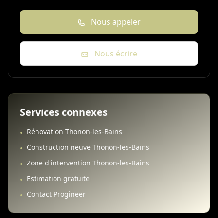
Nous appeler
Nous écrire
Services connexes
Rénovation Thonon-les-Bains
•
Construction neuve Thonon-les-Bains
•
Zone d'intervention Thonon-les-Bains
•
Estimation gratuite
•
Contact Progineer
•