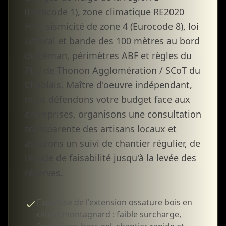
(Eurocode 1), zone climatique RE2020
H1c, sismicité de zone 4 (Eurocode 8), loi
Littoral et bande des 100 mètres au bord
du Léman, périmètres ABF et règles du
PLU de Thonon Agglomération / SCoT du
Chablais. Maître d'oeuvre indépendant,
nous défendons votre budget face aux
entreprises, organisons une consultation
transparente des artisans locaux et
assurons un suivi de chantier régulier, de
l'étude de faisabilité jusqu'à la levée des
réserves.
Expertise de l'extension ossature bois en
climat montagnard : faible surcharge,