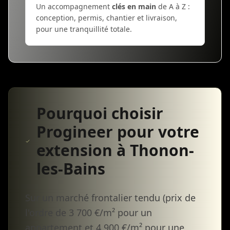
Un accompagnement
clés en main
de A à Z :
conception, permis, chantier et livraison,
pour une tranquillité totale.
Pourquoi choisir
Progineer pour votre
extension à Thonon-
les-Bains
Sur un marché frontalier tendu (prix de
l'ordre de 3 700 €/m² pour un
appartement et 4 900 €/m² pour une