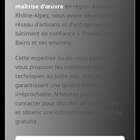
maîtrise d'œuvre
en région Auvergne-
Rhône-Alpes, nous avons développé un
réseau d'artisans et d'entreprises du
bâtiment de confiance à Thonon-les-
Bains et ses environs.
Cette expertise locale nous permet de
vous proposer les meilleures solutions
techniques au juste prix, tout en
garantissant une qualité d'exécution
irréprochable. N'hésitez pas à nous
contacter pour discuter de votre projet
et obtenir une estimation personnalisée
gratuite.