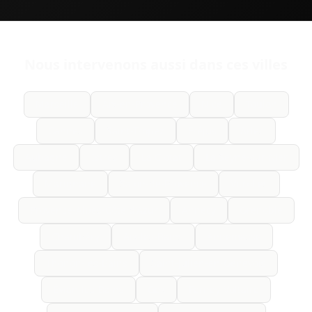
Nous intervenons aussi dans ces villes
Marseille
Aix-en-Provence
Nice
Toulon
Cannes
Saint-Tropez
Fréjus
Arles
Aubagne
Istres
La Ciotat
La Seyne-sur-Mer
Marignane
Salon-de-Provence
Vitrolles
Provence-Alpes-Côte d'Azur
Annecy
Grenoble
Chambéry
Aix-les-Bains
Annemasse
Thonon-les-Bains
Saint-Julien-en-Genevois
Évian-les-Bains
Gex
Ferney-Voltaire