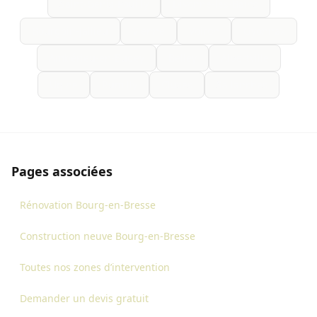
Saint-Genis-Pouilly
Divonne-les-Bains
Bourgoin-Jallieu
Vienne
Voiron
Oyonnax
Ambérieu-en-Bugey
Belley
Albertville
Ugine
Rumilly
Cluses
Sallanches
Pages associées
Rénovation Bourg-en-Bresse
Construction neuve Bourg-en-Bresse
Toutes nos zones d’intervention
Demander un devis gratuit