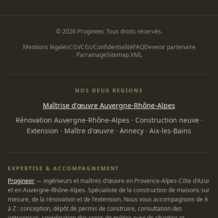
© 2026 Progineer. Tous droits réservés.
Mentions légales
CGV
CGU
Confidentialité
FAQ
Devenir partenaire
Parrainage
Sitemap XML
NOS DEUX REGIONS
Maîtrise d'œuvre Auvergne-Rhône-Alpes
Rénovation Auvergne-Rhône-Alpes
·
Construction neuve
·
Extension
·
Maître d'œuvre
·
Annecy
·
Aix-les-Bains
EXPERTISE & ACCOMPAGNEMENT
Progineer
— ingénieurs et maîtres d'œuvre en Provence-Alpes-Côte d'Azur
et en Auvergne-Rhône-Alpes. Spécialiste de la construction de maisons sur
mesure, de la rénovation et de l'extension. Nous vous accompagnons de A
à Z : conception, dépôt de permis de construire, consultation des
entreprises, coordination des corps de métier, suivi de chantier et