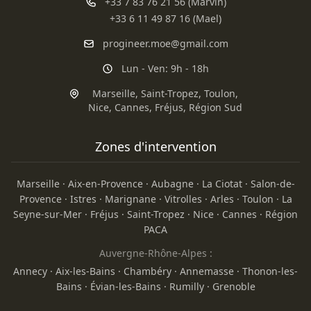
+33 7 83 76 21 56 (Marvin)
+33 6 11 49 87 16 (Mael)
progineer.moe@gmail.com
Lun - Ven: 9h - 18h
Marseille
,
Saint-Tropez
,
Toulon
,
Nice
,
Cannes
,
Fréjus
,
Région Sud
Zones d'intervention
Marseille
·
Aix-en-Provence
·
Aubagne
·
La Ciotat
·
Salon-de-
Provence
·
Istres
·
Marignane
·
Vitrolles
·
Arles
·
Toulon
·
La
Seyne-sur-Mer
·
Fréjus
·
Saint-Tropez
·
Nice
·
Cannes
·
Région
PACA
Auvergne-Rhône-Alpes :
Annecy
·
Aix-les-Bains
·
Chambéry
·
Annemasse
·
Thonon-les-
Bains
·
Évian-les-Bains
·
Rumilly
·
Grenoble