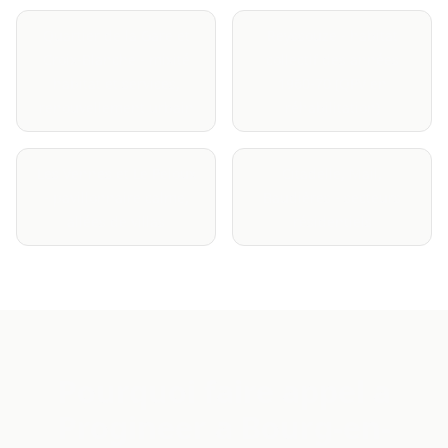
Quartier de la Gare et
Reyssouze - habitat
Croix-Blanche - mixité
collectif des années
habitat et services,
1960-70 (QPV en
renouvellement urbain
réhabilitation)
Les Vennes et Le Peloux
Citadelle, Mail,
- pavillonnaire calme,
Baudières - secteurs
allées de villas
résidentiels
Pourquoi faire appel a
Progineer a Bourg-en-