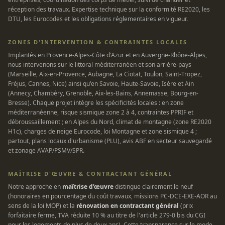
réception des travaux. Expertise technique sur la conformité RE2020, les
DTU, les Eurocodes et les obligations réglementaires en vigueur.
ZONES D'INTERVENTION & CONTRAINTES LOCALES
Implantés en Provence-Alpes-Côte d'Azur et en Auvergne-Rhône-Alpes,
nous intervenons sur le littoral méditerranéen et son arrière-pays
(Marseille, Aix-en-Provence, Aubagne, La Ciotat, Toulon, Saint-Tropez,
Fréjus, Cannes, Nice) ainsi qu'en Savoie, Haute-Savoie, Isère et Ain
(Annecy, Chambéry, Grenoble, Aix-les-Bains, Annemasse, Bourg-en-
Bresse). Chaque projet intègre les spécificités locales : en zone
méditerranéenne, risque sismique zone 2 à 4, contraintes PPRIF et
débroussaillement ; en Alpes du Nord, climat de montagne (zone RE2020
H1c), charges de neige Eurocode, loi Montagne et zone sismique 4 ;
partout, plans locaux d'urbanisme (PLU), avis ABF en secteur sauvegardé
et zonage AVAP/PSMV/SPR.
MAÎTRISE D'ŒUVRE & CONTRACTANT GÉNÉRAL
Notre approche en
maîtrise d'œuvre
distingue clairement le neuf
(honoraires en pourcentage du coût travaux, missions PC-DCE-EXE-AOR au
sens de la loi MOP) et la
rénovation en contractant général
(prix
forfaitaire ferme, TVA réduite 10 % au titre de l'article 279-0 bis du CGI
pour les logements de plus de deux ans). Cette transparence sur le mode