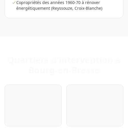
Copropriétés des années 1960-70 à rénover
énergétiquement (Reyssouze, Croix-Blanche)
Quartiers d'intervention a
Bourg-en-Bresse
Centre-ville / Centre
Brou (sud, autour du
historique - tissu
monastère royal) -
médiéval, pans de bois,
résidentiel valorisé
contraintes
patrimoniales