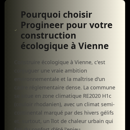
Pourquoi choisir
Progineer pour votre
construction
écologique à Vienne
Construire écologique à Vienne, c'est
conjuguer une vraie ambition
environnementale et la maîtrise d'un
cadre réglementaire dense. La commune
se situe en zone climatique RE2020 H1c
(couloir rhodanien), avec un climat semi-
continental marqué par des hivers gélifs
et, surtout, un îlot de chaleur urbain qui
fait du confort d'été l'enjeu