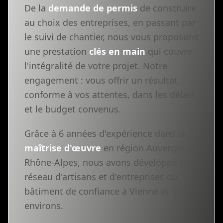
De la
demande de permis
de construire
au choix des entreprises, en passant par
le suivi de chantier, nous vous proposons
une prestation
clés en main
qui couvre
l'intégralité de votre projet. Notre
engagement : vous offrir un résultat
conforme à vos attentes, dans les délais
et le budget convenus.
Grâce à 6 années d'expérience dans la
maîtrise d'œuvre
en région Auvergne-
Rhône-Alpes, nous avons développé un
réseau d'artisans et d'entreprises du
bâtiment de confiance à Vienne et ses
environs.