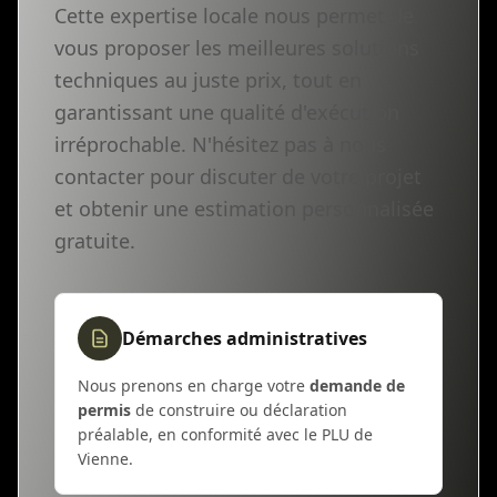
Cette expertise locale nous permet de
vous proposer les meilleures solutions
techniques au juste prix, tout en
garantissant une qualité d'exécution
irréprochable. N'hésitez pas à nous
contacter pour discuter de votre projet
et obtenir une estimation personnalisée
gratuite.
Démarches administratives
Nous prenons en charge votre
demande de
permis
de construire ou déclaration
préalable, en conformité avec le PLU de
Vienne.