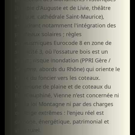
(temple d'Auguste et de Livie, théâtre
antique, cathédrale Saint-Maurice),
encadrant notamment l'intégration des
panneaux solaires ; règles
parasismiques Eurocode 8 en zone de
sismicité 3, où l'ossature bois est un
atout ; risque inondation (PPRI Gère /
Sévenne, abords du Rhône) qui oriente le
choix du foncier vers les coteaux.
Commune de plaine et de coteaux du
Bas-Dauphiné, Vienne n'est concernée ni
par la loi Montagne ni par des charges
de neige extrêmes : l'enjeu réel est
carbone, énergétique, patrimonial et
structurel.