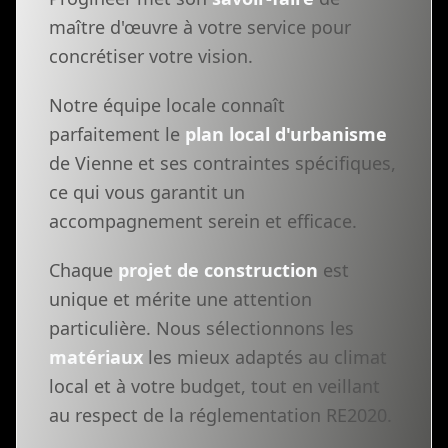
maître d'œuvre à votre service pour
concrétiser votre vision.
Notre équipe locale connaît
parfaitement le
plan local d'urbanisme
de Vienne et ses contraintes spécifiques,
ce qui vous garantit un
accompagnement serein et efficace.
Chaque
projet de construction
est
unique et mérite une attention
particulière. Nous sélectionnons les
matériaux
les mieux adaptés au climat
local et à votre budget, tout en veillant
au respect de la réglementation RE2020.