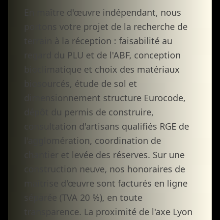
En maître d'œuvre indépendant, nous
portons votre projet de la recherche de
terrain à la réception : faisabilité au
regard du PLU et de l'ABF, conception
bioclimatique et choix des matériaux
biosourcés, étude de sol et
dimensionnement structure Eurocode,
dépôt du permis de construire,
consultation d'artisans qualifiés RGE de
l'agglomération, coordination de
chantier et levée des réserves. Sur une
construction neuve, nos honoraires de
maîtrise d'œuvre sont facturés en ligne
séparée (TVA 20 %), en toute
transparence. La proximité de l'axe Lyon