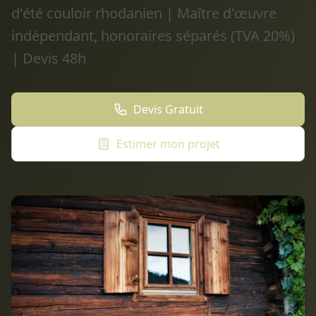
d'été couloir rhodanien | Maître d'œuvre
indépendant, honoraires séparés (TVA 20%)
| Devis 48h
Devis Gratuit
Estimer mon projet