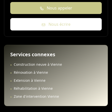
Nous appeler
Nous écrire
Services connexes
Construction neuve à Vienne
•
Rénovation à Vienne
•
Extension à Vienne
•
Réhabilitation à Vienne
•
Zone d'intervention Vienne
•