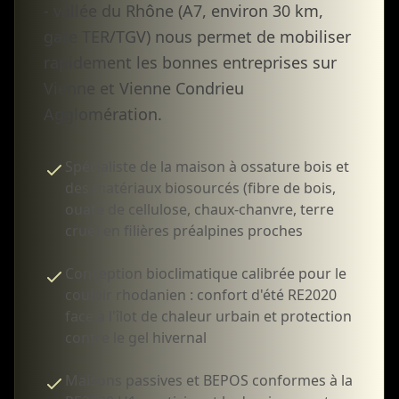
- vallée du Rhône (A7, environ 30 km,
gare TER/TGV) nous permet de mobiliser
rapidement les bonnes entreprises sur
Vienne et Vienne Condrieu
Agglomération.
Spécialiste de la maison à ossature bois et
des matériaux biosourcés (fibre de bois,
ouate de cellulose, chaux-chanvre, terre
crue) en filières préalpines proches
Conception bioclimatique calibrée pour le
couloir rhodanien : confort d'été RE2020
face à l'îlot de chaleur urbain et protection
contre le gel hivernal
Maisons passives et BEPOS conformes à la