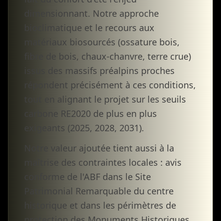
dimensionnant. Notre approche
bioclimatique et le recours aux
matériaux biosourcés (ossature bois,
fibre de bois, chaux-chanvre, terre crue)
issus des massifs préalpins proches
répondent précisément à ces conditions,
tout en alignant le projet sur les seuils
carbone RE2020 de plus en plus
exigeants (2025, 2028, 2031).
Notre valeur ajoutée tient aussi à la
maîtrise des contraintes locales : avis
conforme de l'ABF dans le Site
Patrimonial Remarquable du centre
historique et dans les périmètres de
protection des Monuments Historiques