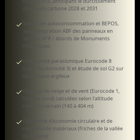
RE2020 H1c, anticipant le durcissement
des seuils carbone 2028 et 2031
Solaire en autoconsommation et BEPOS,
avec intégration ABF des panneaux en
secteur SPR / abords de Monuments
Historiques
Conformité parasismique Eurocode 8
(zone de sismicité 3) et étude de sol G2 sur
les coteaux argileux
Charges de neige et de vent (Eurocode 1,
bise du nord) calculées selon l'altitude
réelle du terrain (140 à 404 m)
Démarche d'économie circulaire et de
réemploi de matériaux (friches de la vallée
de la Gère)