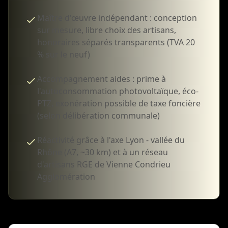
Maître d'œuvre indépendant : conception
sur mesure, libre choix des artisans,
honoraires séparés transparents (TVA 20
% sur le neuf)
Accompagnement aides : prime à
l'autoconsommation photovoltaïque, éco-
PTZ, exonération possible de taxe foncière
(selon délibération communale)
Réactivité grâce à l'axe Lyon - vallée du
Rhône (A7, ~30 km) et à un réseau
d'artisans RGE de Vienne Condrieu
Agglomération