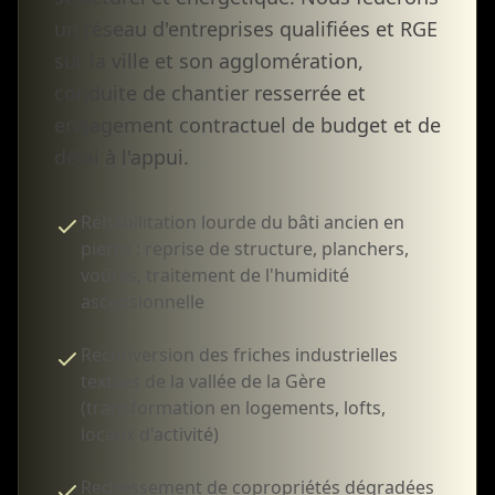
un réseau d'entreprises qualifiées et RGE
sur la ville et son agglomération,
conduite de chantier resserrée et
engagement contractuel de budget et de
délai à l'appui.
Réhabilitation lourde du bâti ancien en
pierre : reprise de structure, planchers,
voûtes, traitement de l'humidité
ascensionnelle
Reconversion des friches industrielles
textiles de la vallée de la Gère
(transformation en logements, lofts,
locaux d'activité)
Redressement de copropriétés dégradées