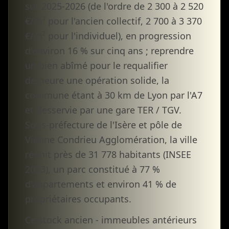
sur 2025-2026 (de l'ordre de 2 300 à 2 520
€/m² pour l'ancien collectif, 2 700 à 3 370
€/m² pour l'individuel), en progression
d'environ 16 % sur cinq ans ; reprendre
un bien abîmé pour le requalifier
demeure une opération solide, la
commune étant à 30 km de Lyon par l'A7
et desservie par une gare TER / TGV.
Sous-préfecture de l'Isère et pôle de
Vienne Condrieu Agglomération, la ville
réunit près de 31 778 habitants (INSEE
2023), un parc constitué à 77 %
d'appartements et environ 41 % de
propriétaires occupants.
Ce stock ancien - immeubles antérieurs