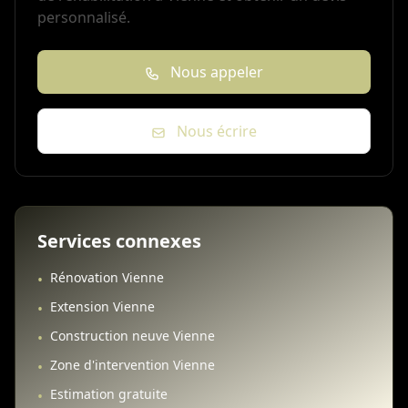
personnalisé.
Nous appeler
Nous écrire
Services connexes
Rénovation Vienne
•
Extension Vienne
•
Construction neuve Vienne
•
Zone d'intervention Vienne
•
Estimation gratuite
•