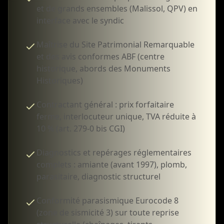
et de grands ensembles (Malissol, QPV) en
interface avec le syndic
Maîtrise du Site Patrimonial Remarquable
et des avis conformes ABF (centre
historique, abords des Monuments
Historiques)
Contractant général : prix forfaitaire
ferme, interlocuteur unique, TVA réduite à
10 % (art. 279-0 bis CGI)
Diagnostics et repérages réglementaires
complets : amiante (avant 1997), plomb,
parasitaire, diagnostic structurel
Conformité parasismique Eurocode 8
(zone de sismicité 3) sur toute reprise