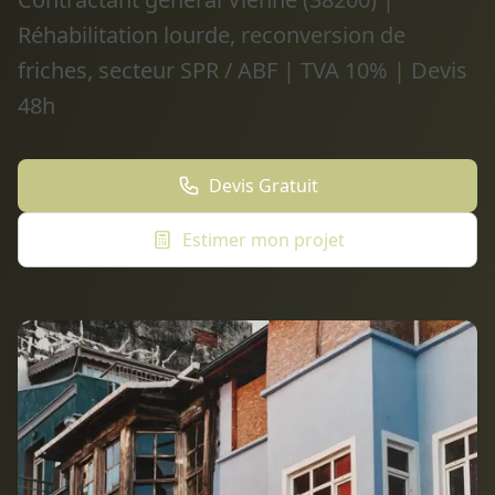
Réhabilitation lourde, reconversion de
friches, secteur SPR / ABF | TVA 10% | Devis
48h
Devis Gratuit
Estimer mon projet