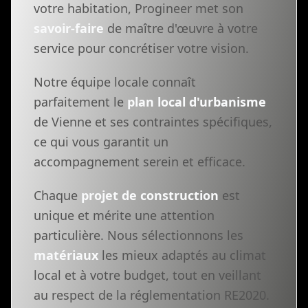
votre habitation, Progineer met son
savoir-faire
de maître d'œuvre à votre
service pour concrétiser votre vision.
Notre équipe locale connaît
parfaitement le
plan local d'urbanisme
de Vienne et ses contraintes spécifiques,
ce qui vous garantit un
accompagnement serein et efficace.
Chaque
projet de construction
est
unique et mérite une attention
particulière. Nous sélectionnons les
matériaux
les mieux adaptés au climat
local et à votre budget, tout en veillant
au respect de la réglementation RE2020.