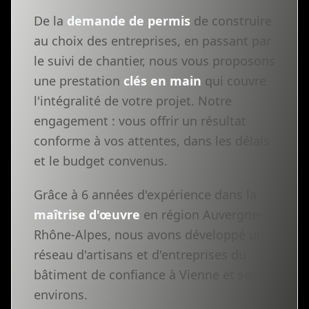
De la
demande de permis
de construire
au choix des entreprises, en passant par
le suivi de chantier, nous vous proposons
une prestation
clés en main
qui couvre
l'intégralité de votre projet. Notre
engagement : vous offrir un résultat
conforme à vos attentes, dans les délais
et le budget convenus.
Grâce à 6 années d'expérience dans la
maîtrise d'œuvre
en région Auvergne-
Rhône-Alpes, nous avons développé un
réseau d'artisans et d'entreprises du
bâtiment de confiance à Vienne et ses
environs.