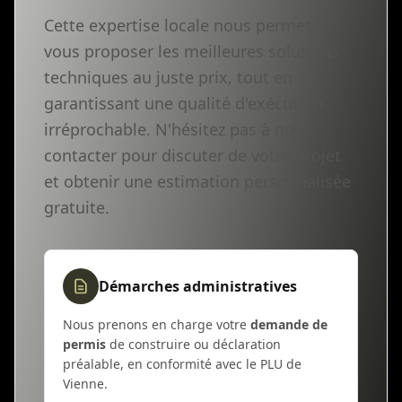
Cette expertise locale nous permet de
vous proposer les meilleures solutions
techniques au juste prix, tout en
garantissant une qualité d'exécution
irréprochable. N'hésitez pas à nous
contacter pour discuter de votre projet
et obtenir une estimation personnalisée
gratuite.
Démarches administratives
Nous prenons en charge votre
demande de
permis
de construire ou déclaration
préalable, en conformité avec le PLU de
Vienne.