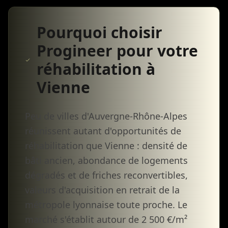
Pourquoi choisir
Progineer pour votre
réhabilitation à
Vienne
Peu de villes d'Auvergne-Rhône-Alpes
réunissent autant d'opportunités de
réhabilitation que Vienne : densité de
bâti ancien, abondance de logements
dégradés et de friches reconvertibles,
valeurs d'acquisition en retrait de la
métropole lyonnaise toute proche. Le
marché s'établit autour de 2 500 €/m²