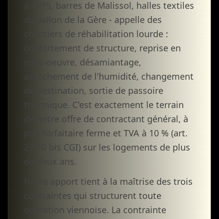
à 1975, barres de Malissol, halles textiles
du vallon de la Gère - appelle des
chantiers de réhabilitation lourde :
confortement de structure, reprise en
sous-oeuvre, désamiantage,
assèchement de l'humidité, changement
de destination, sortie de passoire
thermique. C'est exactement le terrain
de notre offre de contractant général, à
prix forfaitaire ferme et TVA à 10 % (art.
279-0 bis CGI) sur les logements de plus
de deux ans.
Notre apport tient à la maîtrise des trois
contraintes qui structurent toute
opération viennoise. La contrainte