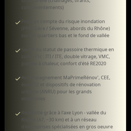
structurelle (chaînages, tirants,
contreventements)
Prise en compte du risque inondation
(PPRI Gère / Sévenne, abords du Rhône)
sur les quartiers bas et le fond de vallée
Sortie du statut de passoire thermique en
zone H1c : ITI / ITE, double vitrage, VMC,
pompe à chaleur, confort d'été RE2020
Accompagnement MaPrimeRénov', CEE,
éco-PTZ et dispositifs de rénovation
urbaine (ANRU) pour les grands
ensembles
Réactivité grâce à l'axe Lyon - vallée du
Rhône (A7, ~30 km) et à un réseau
d'entreprises spécialisées en gros oeuvre