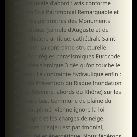
patrimoniale d'abord : avis conforme
ABF en Site Patrimonial Remarquable et
dans les périmètres des Monuments
Historiques (temple d'Auguste et de
Livie, théâtre antique, cathédrale Saint-
Maurice). La contrainte structurelle
ensuite : règles parasismiques Eurocode
8 en aléa sismique 3 dès qu'on touche le
porteur. La contrainte hydraulique enfin :
Plan de Prévention du Risque Inondation
(Gère, Sévenne, abords du Rhône) sur les
secteurs bas. Commune de plaine du
Bas-Dauphiné, Vienne ignore la loi
Montagne et les charges de neige
extrêmes : l'enjeu est patrimonial,
structurel et énergétique. Nous fédérons