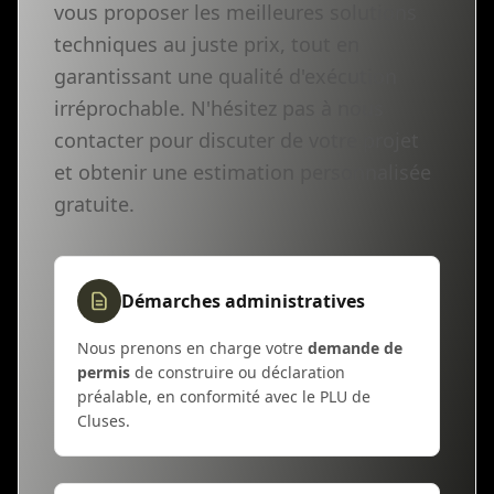
vous proposer les meilleures solutions
techniques au juste prix, tout en
garantissant une qualité d'exécution
irréprochable. N'hésitez pas à nous
contacter pour discuter de votre projet
et obtenir une estimation personnalisée
gratuite.
Démarches administratives
Nous prenons en charge votre
demande de
permis
de construire ou déclaration
préalable, en conformité avec le PLU de
Cluses.