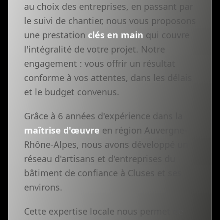
au choix des entreprises, en passant par
le suivi de chantier, nous vous proposons
une prestation
clés en main
qui couvre
l'intégralité de votre projet. Notre
engagement : vous offrir un résultat
conforme à vos attentes, dans les délais
et le budget convenus.
Grâce à 6 années d'expérience dans la
maîtrise d'œuvre
en région Auvergne-
Rhône-Alpes, nous avons développé un
réseau d'artisans et d'entreprises du
bâtiment de confiance à Cluses et ses
environs.
Cette expertise locale nous permet de