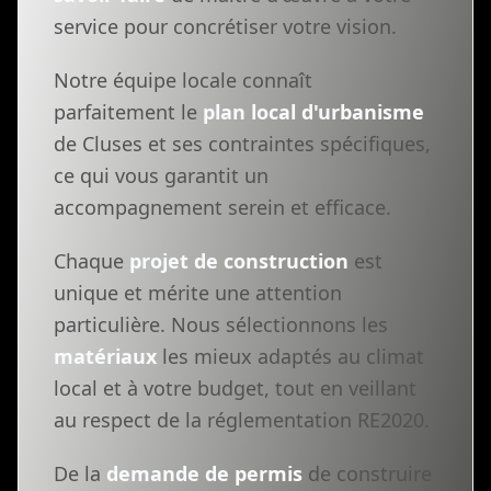
service pour concrétiser votre vision.
Notre équipe locale connaît
parfaitement le
plan local d'urbanisme
de Cluses et ses contraintes spécifiques,
ce qui vous garantit un
accompagnement serein et efficace.
Chaque
projet de construction
est
unique et mérite une attention
particulière. Nous sélectionnons les
matériaux
les mieux adaptés au climat
local et à votre budget, tout en veillant
au respect de la réglementation RE2020.
De la
demande de permis
de construire