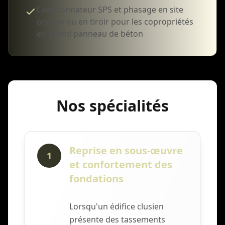
Coordonnateur SPS et phasage en site
occupé ou en tiroir pour les copropriétés
en grand panneau de béton
Nos spécialités
Reprise en sous-œuvre
1
et confortement des
fondations
Lorsqu'un édifice clusien
présente des tassements