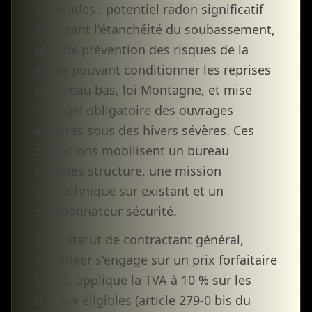
servitudes : potentiel radon significatif
imposant l'étanchéité du soubassement,
plan de prévention des risques de la
vallée pouvant conditionner les reprises
de niveau bas, loi Montagne, et mise
hors-gel obligatoire des ouvrages
enterrés sous des hivers sévères. Ces
opérations mobilisent un bureau
d'études structure, une mission
géotechnique sur existant et un
coordonnateur sécurité.
Sous statut de contractant général,
Progineer s'engage sur un prix forfaitaire
ferme, applique la TVA à 10 % sur les
travaux éligibles (article 279-0 bis du