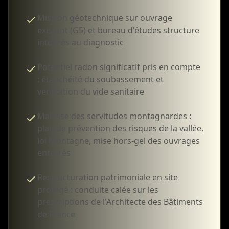
Mission géotechnique sur ouvrage
existant (G5) et bureau d'études structure
intégrés au diagnostic
Potentiel radon significatif pris en compte
: étanchéité du soubassement et
ventilation du vide sanitaire
Maîtrise des servitudes montagnardes :
plan de prévention des risques de la vallée,
loi Montagne, mise hors-gel des ouvrages
enterrés
Restructuration patrimoniale en site
protégé : conduite calée sur les
prescriptions de l'Architecte des Bâtiments
de France