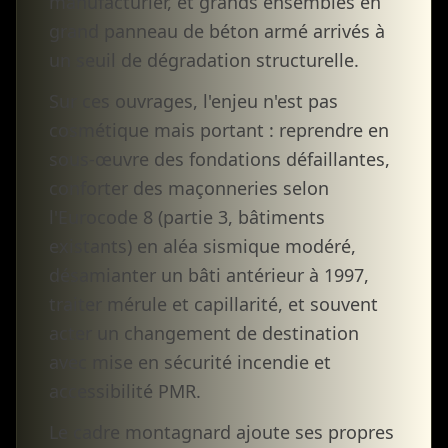
manufacturier, et grands ensembles en
grand panneau de béton armé arrivés à
un seuil de dégradation structurelle.
Sur ces ouvrages, l'enjeu n'est pas
cosmétique mais portant : reprendre en
sous-œuvre des fondations défaillantes,
conforter des maçonneries selon
l'Eurocode 8 (partie 3, bâtiments
existants) en aléa sismique modéré,
désamianter un bâti antérieur à 1997,
traiter mérule et capillarité, et souvent
acter un changement de destination
avec mise en sécurité incendie et
accessibilité PMR.
Le cadre montagnard ajoute ses propres