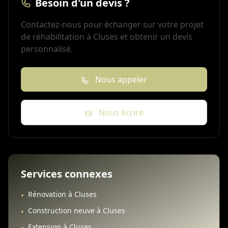
Besoin d'un devis ?
Contactez-nous pour échanger sur votre projet
de réhabilitation à Cluses et obtenir un devis
personnalisé.
Nous appeler
Nous écrire
Services connexes
Rénovation à Cluses
•
Construction neuve à Cluses
•
Extension à Cluses