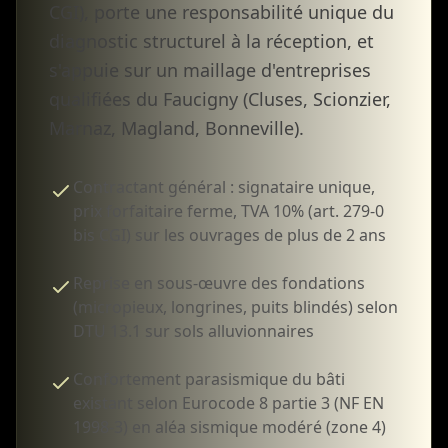
CGI), porte une responsabilité unique du
diagnostic structurel à la réception, et
s'appuie sur un maillage d'entreprises
qualifiées du Faucigny (Cluses, Scionzier,
Marnaz, Magland, Bonneville).
Contractant général : signataire unique,
prix forfaitaire ferme, TVA 10% (art. 279-0
bis CGI) sur les ouvrages de plus de 2 ans
Reprise en sous-œuvre des fondations
(micropieux, longrines, puits blindés) selon
DTU 13.1 sur sols alluvionnaires
Confortement parasismique du bâti
existant selon Eurocode 8 partie 3 (NF EN
1998-3) en aléa sismique modéré (zone 4)