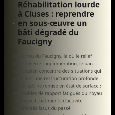
Réhabilitation lourde
à Cluses : reprendre
en sous-œuvre un
bâti dégradé du
Faucigny
Au verrou du Faucigny, là où le relief
alpin enserre l'agglomération, le parc
bâti clusien concentre des situations qui
appellent une restructuration profonde
plutôt qu'une remise en état de surface :
immeubles de rapport fatigués du noyau
reconstruit, bâtiments d'activité
désaffectés issus du passé