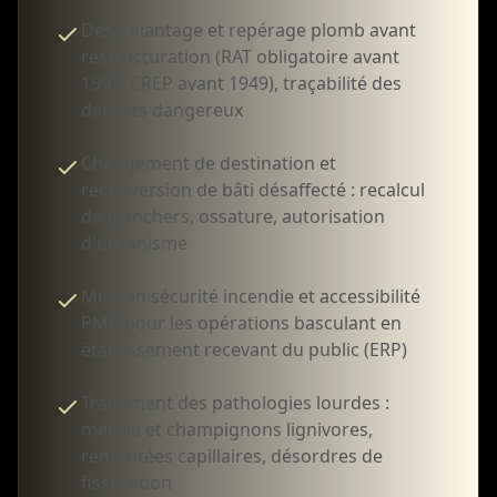
Désamiantage et repérage plomb avant
restructuration (RAT obligatoire avant
1997, CREP avant 1949), traçabilité des
déchets dangereux
Changement de destination et
reconversion de bâti désaffecté : recalcul
de planchers, ossature, autorisation
d'urbanisme
Mise en sécurité incendie et accessibilité
PMR pour les opérations basculant en
établissement recevant du public (ERP)
Traitement des pathologies lourdes :
mérule et champignons lignivores,
remontées capillaires, désordres de
fissuration