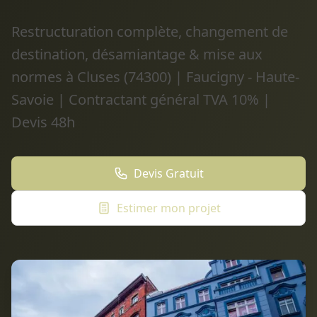
Restructuration complète, changement de
destination, désamiantage & mise aux
normes à Cluses (74300) | Faucigny - Haute-
Savoie | Contractant général TVA 10% |
Devis 48h
Devis Gratuit
Estimer mon projet