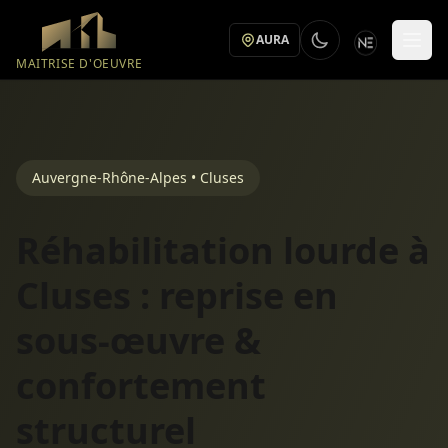
Aller au contenu principal
AURA
MAITRISE D'OEUVRE
Auvergne-Rhône-Alpes • Cluses
Réhabilitation lourde à
Cluses : reprise en
sous-œuvre &
confortement
structurel