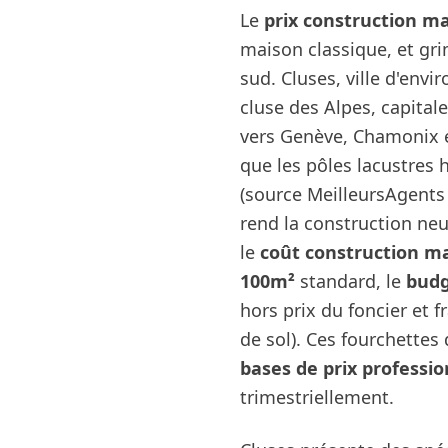
Le
prix construction m
maison classique, et gr
sud. Cluses, ville d'envi
cluse des Alpes, capital
vers Genève, Chamonix e
que les pôles lacustres 
(source MeilleursAgents 
rend la construction neu
le
coût construction m
100m²
standard, le
budg
hors prix du foncier et 
de sol). Ces fourchettes
bases de prix professi
trimestriellement.