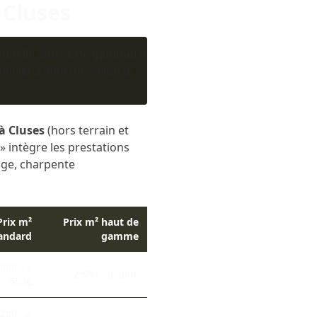
 Cluses
onnelle entrée de gamme) à
00 et 3 300€/m² selon la
à Cluses
(hors terrain et
 intègre les prestations
rage, charpente
Prix m²
Prix m² haut de
andard
gamme
 000 - 2
2 550 - 3 200€
550€
 250 - 2