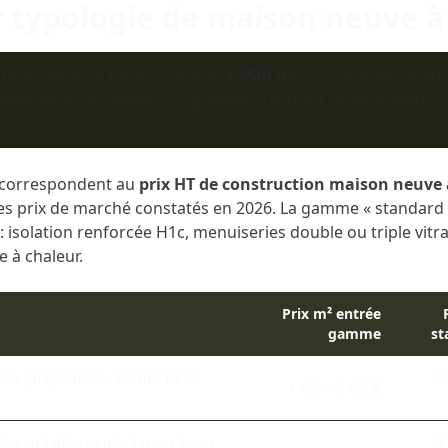
r typologie de maison neuve à
ction maison à Cluses varie de
1 650€/m²
(savoyarde traditi
teau haut de gamme). La gamme standard se situe entre 2 0
s correspondent au
prix HT de construction maison neuve 
les prix de marché constatés en 2026. La gamme « standard »
: isolation renforcée H1c, menuiseries double ou triple vit
 à chaleur.
Prix m² entrée
gamme
st
lle (maçonnerie, toiture forte
2
1 650 - 2 000€
at ou faible pente, larges baies
2