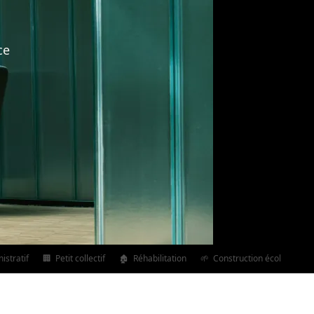
ce
stratif
🏢
Petit collectif
🏚️
Réhabilitation
🌱
Construction écologique