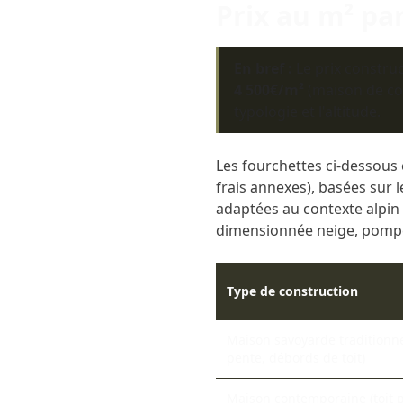
Prix au m² pa
En bref :
Le prix constru
4 500€/m²
(maison de co
typologie et l'altitude.
Les fourchettes ci-dessou
frais annexes), basées sur 
adaptées au contexte alpin 
dimensionnée neige, pompe
Type de construction
Maison savoyarde traditionne
pente, débords de toit)
Maison contemporaine (toit pl