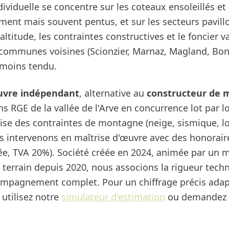
 individuelle se concentre sur les coteaux ensoleillés e
ement mais souvent pentus, et sur les secteurs pavill
l'altitude, les contraintes constructives et le foncier 
 communes voisines (Scionzier, Marnaz, Magland, Bon
 moins tendu.
uvre indépendant
, alternative au
constructeur de 
s RGE de la vallée de l'Arve en concurrence lot par lo
rtise des contraintes de montagne (neige, sismique, 
s intervenons en maîtrise d'œuvre avec des honorair
rée, TVA 20%). Société créée en 2024, animée par un 
terrain depuis 2020, nous associons la rigueur techn
ompagnement complet. Pour un chiffrage précis adapté
 utilisez notre
simulateur d'estimation
ou demandez u