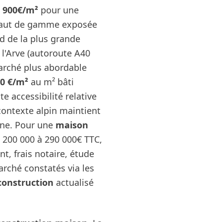
3 900€/m²
pour une
haut de gamme exposée
nd de la plus grande
 l'Arve (autoroute A40
arché plus abordable
90 €/m²
au m² bâti
e accessibilité relative
 contexte alpin maintient
ine. Pour une
maison
 200 000 à 290 000€ TTC,
t, frais notaire, étude
arché constatés via les
 construction
actualisé