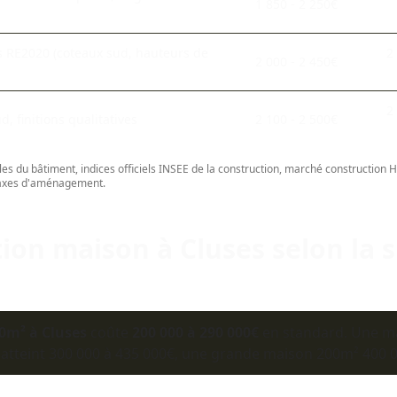
1 850 - 2 250€
s RE2020 (coteaux sud, hauteurs de
2
2 000 - 2 450€
2
 finitions qualitatives
2 100 - 2 500€
les du bâtiment, indices officiels INSEE de la construction, marché construction 
 taxes d'aménagement.
ion maison à Cluses selon la s
0m² à Cluses
coûte
200 000 à 290 000€
en standard. Une m
atteint 300 000 à 435 000€, une grande maison 200m² 400 0