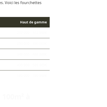
s. Voici les fourchettes
Haut de gamme
232 000 - 312 000€
290 000 - 390 000€
348 000 - 468 000€
435 000 - 585 000€
580 000 - 780 000€
 100m² à