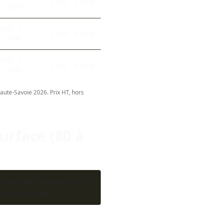
2 900 - 3 900€
900€
 450 - 3
3 100 - 4 300€
100€
 500 - 3
3 300 - 4 500€
300€
Haute-Savoie 2026. Prix HT, hors
urface (80 à
aison 80m² démarre à 132
00 à 580 000€.