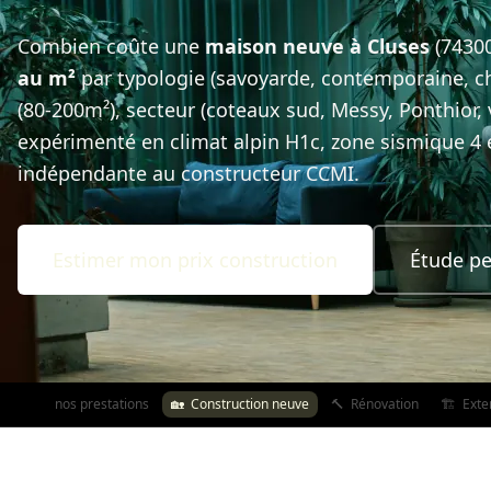
Combien coûte une
maison neuve à Cluses
(74300
au m²
par typologie (savoyarde, contemporaine, ch
(80-200m²), secteur (coteaux sud, Messy, Ponthior, 
expérimenté en climat alpin H1c, zone sismique 4 
indépendante au constructeur CCMI.
Estimer mon prix construction
Étude pe
Toutes nos prestations
🏡
Construction neuve
🔨
Rénovation
🏗️
Exte