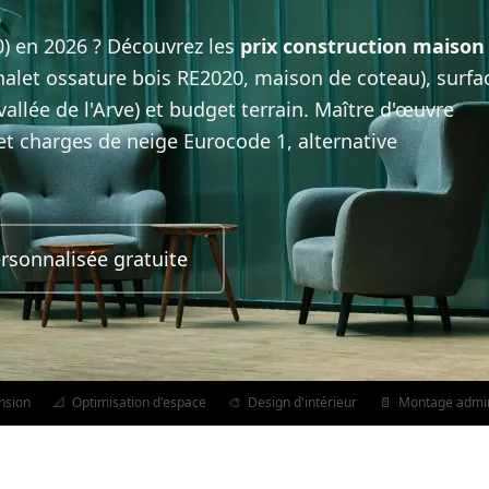
) en 2026 ? Découvrez les
prix construction maison
alet ossature bois RE2020, maison de coteau), surfa
vallée de l'Arve) et budget terrain. Maître d'œuvre
et charges de neige Eurocode 1, alternative
rsonnalisée gratuite
nsion
📐
Optimisation d'espace
🎨
Design d'intérieur
📄
Montage admini