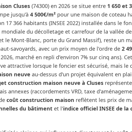
aison Cluses
(74300) en 2026 se situe entre
1 650 et 
impe jusqu'à
4 500€/m²
pour une maison de coteau 
ron 17 366 habitants (INSEE 2022) installée dans le fo
e mondiale du décolletage et carrefour de la vallée de
t le Mont-Blanc, porte du Grand Massif), reste un m
haut-savoyards, avec un prix moyen de l'ordre de
2 4
2026, marché en repli d'environ 7% sur cinq ans). Cett
ve attractive lorsque le foncier est sécurisé, mais le
aison neuve
au-dessus d'un projet équivalent en pla
et construction maison neuve à Cluses
représente
frais annexes (raccordements VRD, taxe d'aménagemen
 de
coût construction maison
reflètent les prix de m
onnelles du bâtiment
et l'
indice officiel INSEE de la