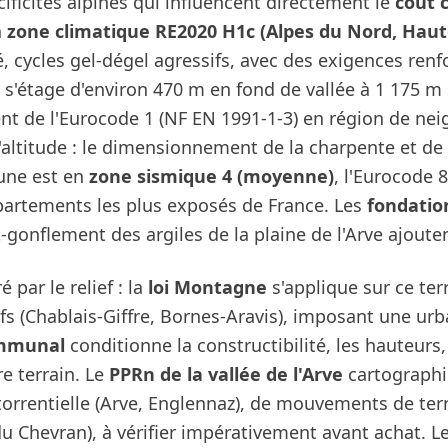
ificités alpines qui influencent directement le
coût 
n
zone climatique RE2020 H1c (Alpes du Nord, Haut
, cycles gel-dégel agressifs, avec des exigences ren
re s'étage d'environ 470 m en fond de vallée à 1 175 m 
nt de l'Eurocode 1 (NF EN 1991-1-3) en région de nei
altitude : le dimensionnement de la charpente et de 
une est en
zone sismique 4 (moyenne)
, l'Eurocode 8
épartements les plus exposés de France. Les
fondatio
it-gonflement des argiles de la plaine de l'Arve ajoute
 par le relief : la
loi Montagne
s'applique sur ce terr
fs (Chablais-Giffre, Bornes-Aravis), imposant une urb
mmunal
conditionne la constructibilité, les hauteurs,
re terrain. Le
PPRn de la vallée de l'Arve
cartographie
torrentielle (Arve, Englennaz), de mouvements de ter
du Chevran), à vérifier impérativement avant achat. Le