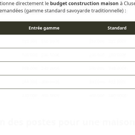
tionne directement le
budget construction maison
à Cluse
 demandées (gamme standard savoyarde traditionnelle) :
Entrée gamme
Standard
132 000 - 160 000€
160 000 - 232 000€
165 000 - 200 000€
200 000 - 290 000€
198 000 - 240 000€
240 000 - 348 000€
248 000 - 300 000€
300 000 - 435 000€
330 000 - 400 000€
400 000 - 580 000€
n des postes pour une maison