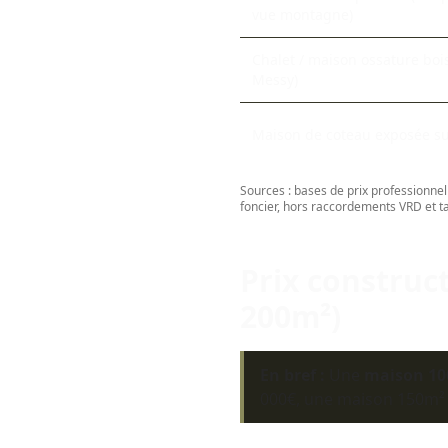
vue montagne)
Chalet / maison ossature boi
Messy)
Maison de coteau exposée sud,
Sources : bases de prix professionnel
foncier, hors raccordements VRD et
Prix construct
200m²)
En bref :
Une
maison 10
000€, une maison 150m² 