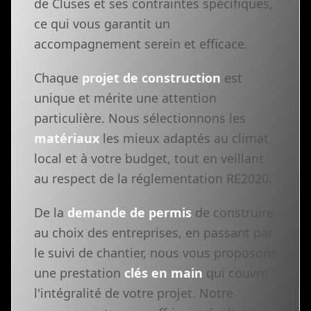
de Cluses et ses contraintes spécifiques,
ce qui vous garantit un
accompagnement serein et efficace.
Chaque
projet de construction
est
unique et mérite une attention
particulière. Nous sélectionnons les
matériaux
les mieux adaptés au climat
local et à votre budget, tout en veillant
au respect de la réglementation RE2020.
De la
demande de permis
de construire
au choix des entreprises, en passant par
le suivi de chantier, nous vous proposons
une prestation
clés en main
qui couvre
l'intégralité de votre projet. Notre