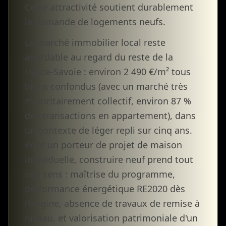
Cette attractivité soutient durablement
la demande de logements neufs.
Le marché immobilier local reste
abordable au regard du reste de la
Haute-Savoie : environ 2 490 €/m² tous
biens confondus (avec un marché très
majoritairement collectif, environ 87 %
des transactions en appartement), dans
un contexte de léger repli sur cinq ans.
Pour un porteur de projet de maison
individuelle, construire neuf prend tout
son sens : maîtrise du programme,
performance énergétique RE2020 dès
l'origine, absence de travaux de remise à
niveau, et valorisation patrimoniale d'un