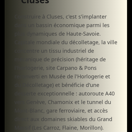
Construire à Cluses, c'est s'implanter
dans un bassin économique parmi les
plus dynamiques de Haute-Savoie.
Capitale mondiale du décolletage, la ville
concentre un tissu industriel de
mécanique de précision (héritage de
l'horlogerie, site Carpano & Pons
reconverti en Musée de l'Horlogerie et
du Décolletage) et bénéficie d'une
desserte exceptionnelle : autoroute A40
vers Genève, Chamonix et le tunnel du
Mont-Blanc, gare ferroviaire, et accès
direct aux domaines skiables du Grand
Massif (Les Carroz, Flaine, Morillon).