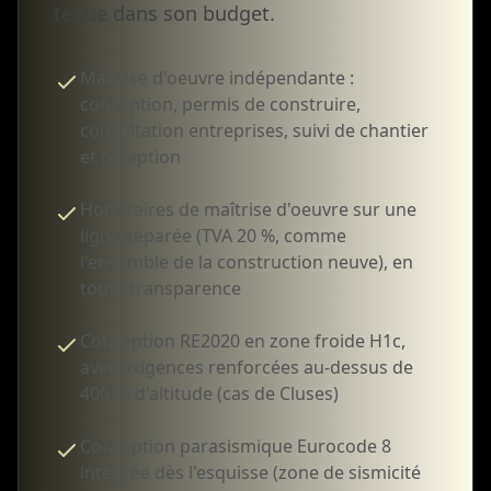
tenue dans son budget.
Maîtrise d'oeuvre indépendante :
conception, permis de construire,
consultation entreprises, suivi de chantier
et réception
Honoraires de maîtrise d'oeuvre sur une
ligne séparée (TVA 20 %, comme
l'ensemble de la construction neuve), en
toute transparence
Conception RE2020 en zone froide H1c,
avec exigences renforcées au-dessus de
400 m d'altitude (cas de Cluses)
Conception parasismique Eurocode 8
intégrée dès l'esquisse (zone de sismicité