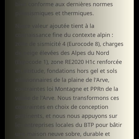
bien conforme aux dernières normes
parasismiques et thermiques.
Notre valeur ajoutée tient à la
connaissance fine du contexte alpin :
zone de sismicité 4 (Eurocode 8), charges
de neige élevées des Alpes du Nord
(Eurocode 1), zone RE2020 H1c renforcée
en altitude, fondations hors gel et sols
alluvionnaires de la plaine de l'Arve,
contraintes loi Montagne et PPRn de la
vallée de l'Arve. Nous transformons ces
contraintes en choix de conception
pertinents, et nous nous appuyons sur
les entreprises locales du BTP pour bâtir
une maison neuve sobre, durable et