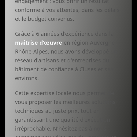
engagement : vous offrir un résultat
conforme à vos attentes, dans les délais
et le budget convenus.
Grâce à 6 années d'expérience dans la
maîtrise d'œuvre
en région Auvergne-
Rhône-Alpes, nous avons développé un
réseau d'artisans et d'entreprises du
bâtiment de confiance à Cluses et ses
environs.
Cette expertise locale nous permet de
vous proposer les meilleures solutions
techniques au juste prix, tout en
garantissant une qualité d'exécution
irréprochable. N'hésitez pas à nous