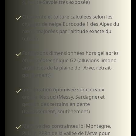
4, Haute-Savoie très exposée)
Charpente et toiture calculées selon les
charges de neige Eurocode 1 des Alpes du
Nord, majorées par l'altitude exacte du
terrain
Fondations dimensionnées hors gel après
étude géotechnique G2 (alluvions limono-
argileuses de la plaine de l'Arve, retrait-
gonflement)
Implantation optimisée sur coteaux
ensoleillés sud (Messy, Sardagne) et
gestion des terrains en pente
(terrassement, soutènement)
Maîtrise des contraintes loi Montagne,
PLU et PPRn de la vallée de l'Arve pour