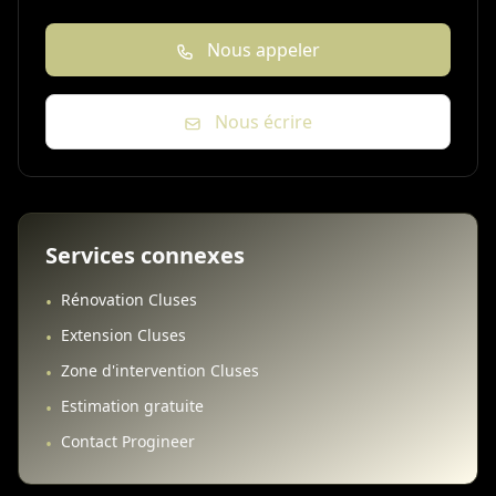
Nous appeler
Nous écrire
Services connexes
Rénovation Cluses
•
Extension Cluses
•
Zone d'intervention Cluses
•
Estimation gratuite
•
Contact Progineer
•