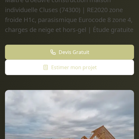
individuelle Cluses (74300) | RE2020 zone
froide H1c, parasismique Eurocode 8 zone 4,
charges de neige et hors-gel | Étude gratuite
Devis Gratuit
Estimer mon projet