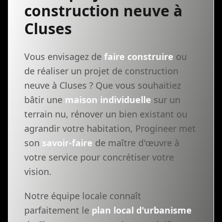
construction neuve à
Cluses
Vous envisagez de
faire construire
ou
de réaliser un projet de construction
neuve à Cluses ? Que vous souhaitiez
bâtir une
maison individuelle
sur un
terrain nu, rénover un bien existant ou
agrandir votre habitation, Progineer met
son
savoir-faire
de maître d'œuvre à
votre service pour concrétiser votre
vision.
Notre équipe locale connaît
parfaitement le
plan local d'urbanisme