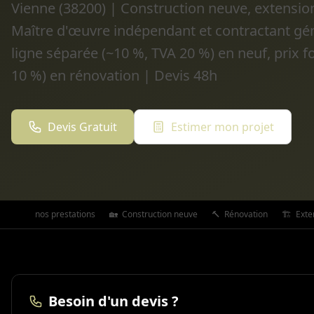
Vienne (38200) | Construction neuve, extensio
Maître d'œuvre indépendant et contractant gén
ligne séparée (~10 %, TVA 20 %) en neuf, prix f
10 %) en rénovation | Devis 48h
Devis Gratuit
Estimer mon projet
Toutes nos prestations
🏡
Construction neuve
🔨
Rénovation
🏗️
Exte
Besoin d'un devis ?