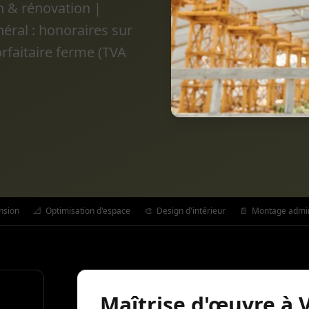
n & rénovation |
éral : honoraires sur
orfaitaire ferme (TVA
nsion
📐
Optimisation d'espace
🎨
Design d'intérieur
📄
Montage admini
Maîtrise d'œuvre à 