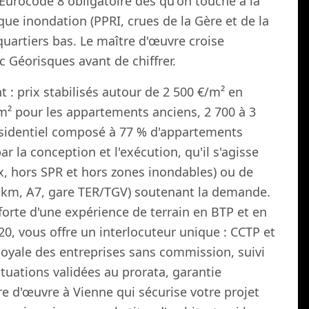
'Eurocode 8 obligatoire dès qu'on touche à la
sque inondation (PPRI, crues de la Gère et de la
uartiers bas. Le maître d'œuvre croise
Géorisques avant de chiffrer.
: prix stabilisés autour de 2 500 €/m² en
m² pour les appartements anciens, 2 700 à 3
ésidentiel composé à 77 % d'appartements
r la conception et l'exécution, qu'il s'agisse
x, hors SPR et hors zones inondables) ou de
30 km, A7, gare TER/TGV) soutenant la demande.
forte d'une expérience de terrain en BTP et en
0, vous offre un interlocuteur unique : CCTP et
loyale des entreprises sans commission, suivi
ituations validées au prorata, garantie
re d'œuvre à Vienne qui sécurise votre projet