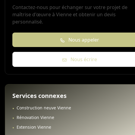
Contactez-nous pour échanger sur votre projet de
maîtrise d'œuvre à Vienne et obtenir un devis
personnalisé.
Nous appeler
Nous écrire
Services connexes
Construction neuve Vienne
•
Rénovation Vienne
•
Extension Vienne
•