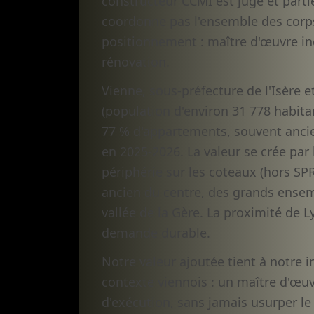
constructeur CCMI est juge et parti
coordonne pas l'ensemble des corps
positionnement : maître d'œuvre in
rénovation.
Vienne, sous-préfecture de l'Isère
(population d'environ 31 778 habit
77 % d'appartements, souvent ancien
en 2025-2026. La valeur se crée par 
périphérie sur les coteaux (hors SPR
ancien du centre, des grands ensemb
vallée de la Gère. La proximité de 
demande durable.
Notre valeur ajoutée tient à notre 
contexte viennois : un maître d'œuv
d'exécution, sans jamais usurper le 