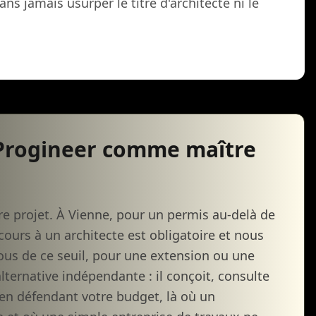
ns jamais usurper le titre d'architecte ni le
 Progineer comme maître
re projet. À Vienne, pour un permis au-delà de
cours à un architecte est obligatoire et nous
ous de ce seuil, pour une extension ou une
alternative indépendante : il conçoit, consulte
r en défendant votre budget, là où un