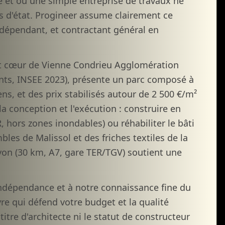
e et où une simple entreprise de travaux ne
 d'état. Progineer assume clairement ce
dépendant, et contractant général en
 et cœur de Vienne Condrieu Agglomération
ants, INSEE 2023), présente un parc composé à
s, et des prix stabilisés autour de 2 500 €/m²
la conception et l'exécution : construire en
, hors zones inondables) ou réhabiliter le bâti
les de Malissol et des friches textiles de la
Lyon (30 km, A7, gare TER/TGV) soutient une
indépendance et à notre connaissance fine du
re qui défend votre budget et la qualité
titre d'architecte ni le statut de constructeur