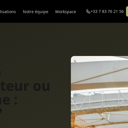
+33 7 83 76 21 56
lisations
Notre équipe
Workspace
e
teur ou
e :
?