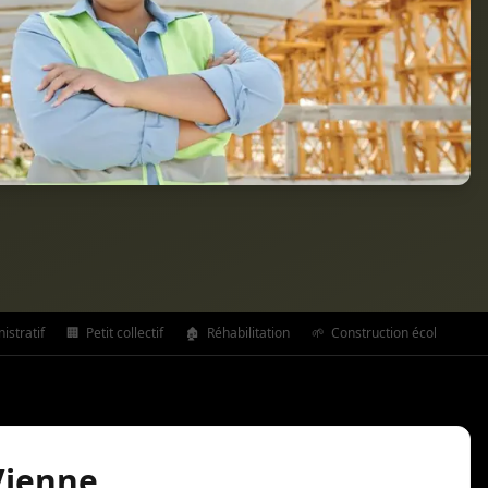
stratif
🏢
Petit collectif
🏚️
Réhabilitation
🌱
Construction écologique
Vienne