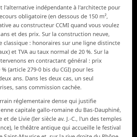
 l'alternative indépendante à l'architecte pour
recours obligatoire (en dessous de 150 m²,
rnative au constructeur CCMI quand vous voulez
sans et des prix. Sur la construction neuve,
 classique : honoraires sur une ligne distincte
vaux) et TVA au taux normal de 20 %. Sur la
ntervenons en contractant général : prix
 % (article 279-0 bis du CGI) pour les
eux ans. Dans les deux cas, un seul
eprises, sans commission cachée.
rrain réglementaire dense qui justifie
ienne capitale gallo-romaine du Bas-Dauphiné,
et de Livie (Ier siècle av. J.-C., l'un des temples
e), le théâtre antique qui accueille le festival
e Saint-Maurice et, sur la rive droite du Rhône,