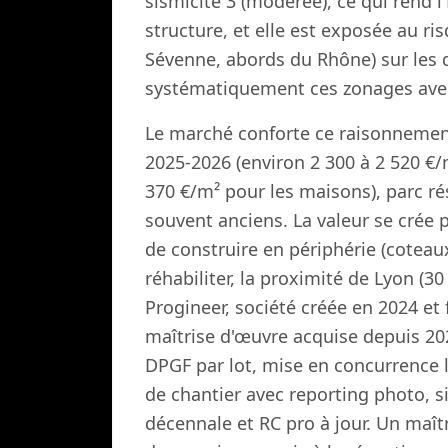
sismicité 3 (modérée), ce qui rend l
structure, et elle est exposée au ri
Sévenne, abords du Rhône) sur les q
systématiquement ces zonages avec 
Le marché conforte ce raisonnement 
2025-2026 (environ 2 300 à 2 520 €/
370 €/m² pour les maisons), parc r
souvent anciens. La valeur se crée pa
de construire en périphérie (coteau
réhabiliter, la proximité de Lyon (
Progineer, société créée en 2024 et 
maîtrise d'œuvre acquise depuis 202
DPGF par lot, mise en concurrence 
de chantier avec reporting photo, s
décennale et RC pro à jour. Un maît