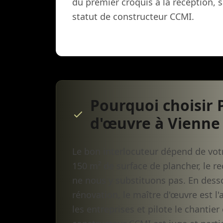
du premier croquis à la réception, sa
statut de constructeur CCMI.
Pourquoi choisir
d'œuvre à Vienne
Le bon interlocuteur dépend de vot
150 m² de surface de plancher, le re
ne nous y substituons pas. En dess
rénovation, le maître d'œuvre est l'
les entreprises et pilote le chantie