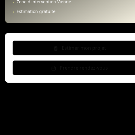
Zone d'intervention Vienne
•
Estimation gratuite
•
Estimer mon projet
Prendre rendez-vous