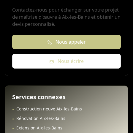
Contactez-nous pour échanger sur votre projet
de maîtrise d'œuvre à Aix-les-Bains et obtenir un
devis personnalisé.
Nous appeler
Nous écrire
Services connexes
Construction neuve Aix-les-Bains
•
Rénovation Aix-les-Bains
•
Extension Aix-les-Bains
•