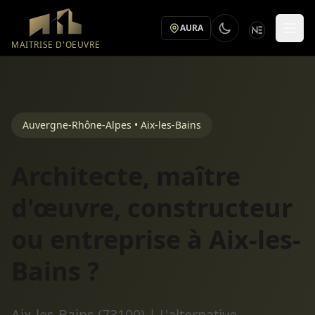
Aller au contenu principal
AURA
MAITRISE D'OEUVRE
Auvergne-Rhône-Alpes • Aix-les-Bains
Architecte, maître
d'œuvre, constructeur
ou entreprise à Aix-les-
Bains ?
Aix-les-Bains (73100) | L'alternative