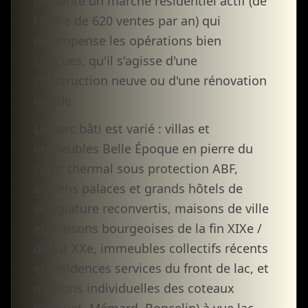
présente un marché résidentiel actif (de
l'ordre de 620 ventes par an) qui
récompense les opérations bien
conçues, qu'il s'agisse d'une
construction neuve ou d'une rénovation
lourde.
Le parc bâti est varié : villas et
immeubles Belle Époque en pierre du
cœur thermal sous protection ABF,
anciens palaces et grands hôtels de
villégiature reconvertis, maisons de ville
et maisons bourgeoises de la fin XIXe /
début XXe, immeubles collectifs récents
et résidences services du front de lac, et
maisons individuelles des coteaux