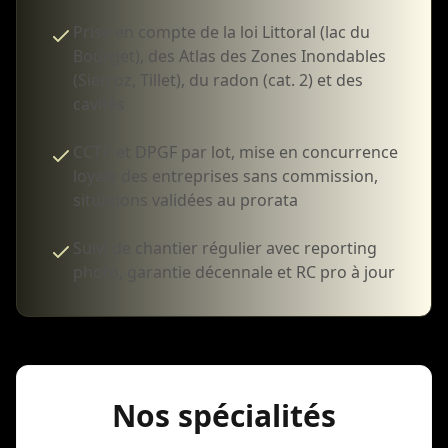
Prise en compte de la loi Littoral (lac du
Bourget), des Atlas des Zones Inondables
(Sierroz, Tillet), du radon (cat. 2) et des
cavités
CCTP et DPGF par lot, mise en concurrence
loyale des entreprises sans commission,
situations validées au prorata
Suivi de chantier régulier avec reporting
photo, garantie décennale et RC pro à jour
Nos spécialités