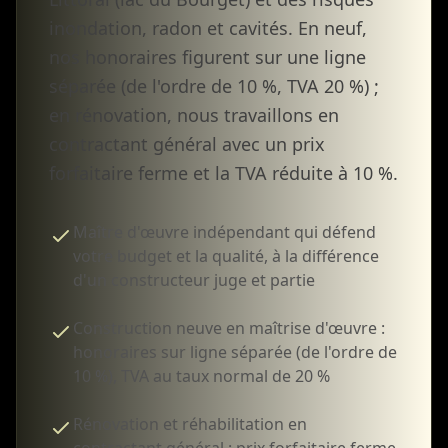
inondation, radon et cavités. En neuf,
nos honoraires figurent sur une ligne
séparée (de l'ordre de 10 %, TVA 20 %) ;
en rénovation, nous travaillons en
contractant général avec un prix
forfaitaire ferme et la TVA réduite à 10 %.
Maître d'œuvre indépendant qui défend
votre budget et la qualité, à la différence
d'un constructeur juge et partie
Construction neuve en maîtrise d'œuvre :
honoraires sur ligne séparée (de l'ordre de
10 %), TVA au taux normal de 20 %
Rénovation et réhabilitation en