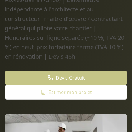
indépendante à l'architecte et au
constructeur : maître d'œuvre / contractant
général qui pilote votre chantier |
Honoraires sur ligne séparée (~10 %, TVA 20
%) en neuf, prix forfaitaire ferme (TVA 10 %)
en rénovation | Devis 48h
Devis Gratuit
Estimer mon projet