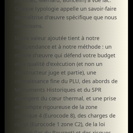
(Corsuet, Mémard, Boncelin) à vue lac.
Chaque typologie appelle un savoir-faire
de maîtrise d'œuvre spécifique que nous
maîtrisons.
Notre valeur ajoutée tient à notre
indépendance et à notre méthode : un
maître d'œuvre qui défend votre budget
et la qualité d'exécution (et non un
constructeur juge et partie), une
connaissance fine du PLU, des abords de
Monuments Historiques et du SPR
émergent du cœur thermal, et une prise
en compte rigoureuse de la zone
sismique 4 (Eurocode 8), des charges de
neige (Eurocode 1 zone C2), de la loi
Littoral (lac du Bourget) et des risques