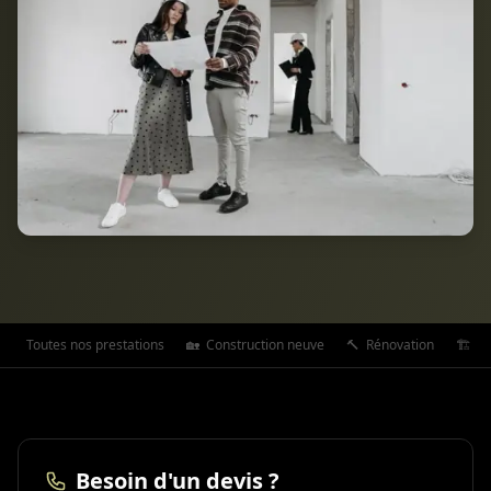
Toutes nos prestations
🏡
Construction neuve
🔨
Rénovation
🏗️
Ex
Besoin d'un devis ?