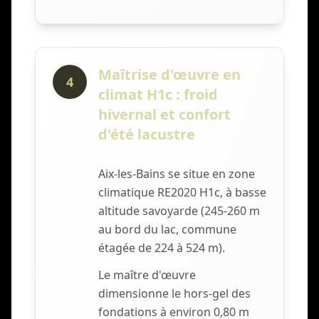
Maîtrise d'œuvre en
4
climat H1c : froid
hivernal et confort
d'été lacustre
Aix-les-Bains se situe en zone
climatique RE2020 H1c, à basse
altitude savoyarde (245-260 m
au bord du lac, commune
étagée de 224 à 524 m).
Le maître d'œuvre
dimensionne le hors-gel des
fondations à environ 0,80 m