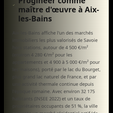
Progineer comme
maître d'œuvre à Aix-
les-Bains
Aix-les-Bains affiche l'un des marchés
immobiliers les plus valorisés de Savoie
hors stations, autour de 4 500 €/m²
(environ 4 280 €/m² pour les
appartements et 4 900 à 5 000 €/m² pour
les maisons), porté par le lac du Bourget,
plus grand lac naturel de France, et par
une activité thermale continue depuis
l'époque romaine. Avec environ 32 175
habitants (INSEE 2022) et un taux de
propriétaires occupants de 51 %, la ville