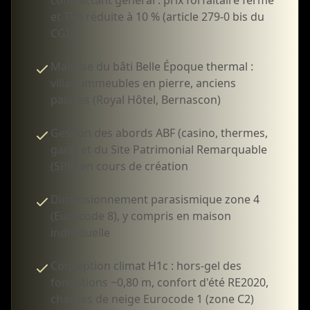
contractant général : prix forfaitaire ferme
et TVA réduite à 10 % (article 279-0 bis du
CGI)
Maîtrise du bâti Belle Époque thermal :
villas, immeubles en pierre, anciens
palaces (Royal Hôtel, Bernascon)
Gestion des abords ABF (casino, thermes,
gare) et du Site Patrimonial Remarquable
(SPR) en cours de création
Dimensionnement parasismique zone 4
(Eurocode 8), y compris en maison
individuelle
Conception climat H1c : hors-gel des
fondations ~0,80 m, confort d'été RE2020,
charges de neige Eurocode 1 (zone C2)