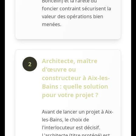
Boncelin) et la rareté du
foncier contraint sécurisent la
valeur des opérations bien
menées.
Architecte, maître
2
d'œuvre ou
constructeur à Aix-les-
Bains : quelle solution
pour votre projet ?
Avant de lancer un projet à Aix-
les-Bains, le choix de
l'interlocuteur est décisif.
L'architecte (titre protégé) est