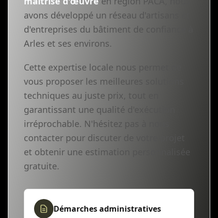
maîtrise d'œuvre
en région PACA, nous
avons développé un réseau d'artisans et
d'entreprises du bâtiment de confiance à
Arles et ses environs.
Cette expertise locale nous permet de
vous proposer les meilleures solutions
techniques au juste prix, tout en
garantissant une qualité d'exécution
irréprochable. N'hésitez pas à nous
contacter pour discuter de votre projet
et obtenir une estimation personnalisée
gratuite.
Démarches administratives