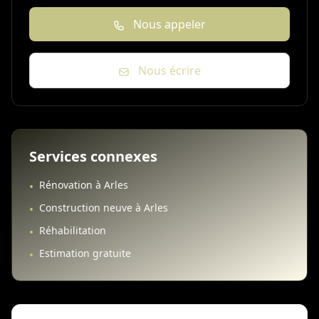
Nous appeler
Nous écrire
Services connexes
Rénovation à Arles
•
Construction neuve à Arles
•
Réhabilitation
•
Estimation gratuite
•