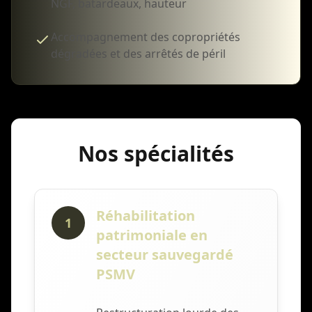
NGF, batardeaux, hauteur
Accompagnement des copropriétés
dégradées et des arrêtés de péril
Nos spécialités
Réhabilitation
1
patrimoniale en
secteur sauvegardé
PSMV