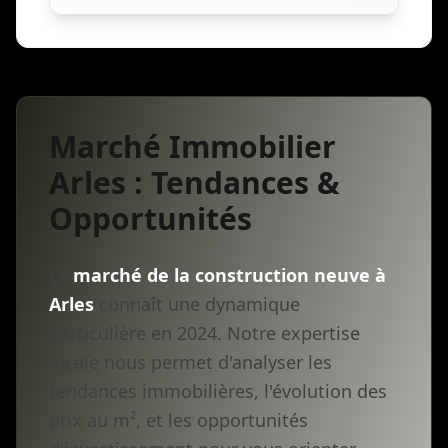
Marché Immobilier
Arles : Tendances &
Opportunités
Le
marché de la construction neuve à
Arles
connaît une dynamique
particulière en 2024. Notre expertise
locale nous permet d'analyser les
tendances immobilières, l'évolution des
prix au m², et les opportunités