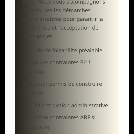
Arles. Nous vous accompagnons
dans toutes les démarches
administratives pour garantir la
conformité et l'acceptation de
votre projet.
✓ Étude de faisabilité préalable
✓ Analyse contraintes PLU
détaillée
✓ Dossier permis de construire
complet
✓ Suivi instruction administrative
✓ Gestion contraintes ABF si
nécessaire