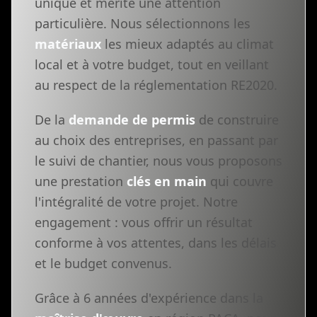
unique et mérite une attention
particulière. Nous sélectionnons les
matériaux
les mieux adaptés au climat
local et à votre budget, tout en veillant
au respect de la réglementation RE2020.
De la
demande de permis
de construire
au choix des entreprises, en passant par
le suivi de chantier, nous vous proposons
une prestation
clés en main
qui couvre
l'intégralité de votre projet. Notre
engagement : vous offrir un résultat
conforme à vos attentes, dans les délais
et le budget convenus.
Grâce à 6 années d'expérience dans la