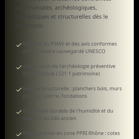
patrimoniales, archéologiques,
hydrauliques et structurelles dès le
diagnostic.
Maîtrise du PSMV et des avis conformes
ABF du centre sauvegardé UNESCO
Anticipation de l'archéologie préventive
INRAP (article L521-1 patrimoine)
Reprise structurelle : planchers bois, murs
porteurs pierre, fondations
Traitement durable de l'humidité et du
salpêtre du bâti ancien
Réhabilitation en zone PPRI Rhône : cotes