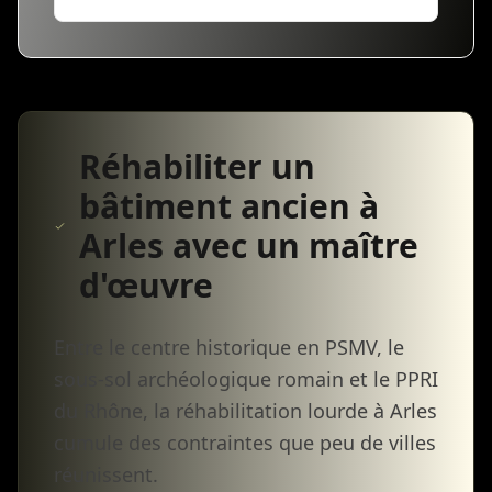
Réhabiliter un
bâtiment ancien à
Arles avec un maître
d'œuvre
Entre le centre historique en PSMV, le
sous-sol archéologique romain et le PPRI
du Rhône, la réhabilitation lourde à Arles
cumule des contraintes que peu de villes
réunissent.