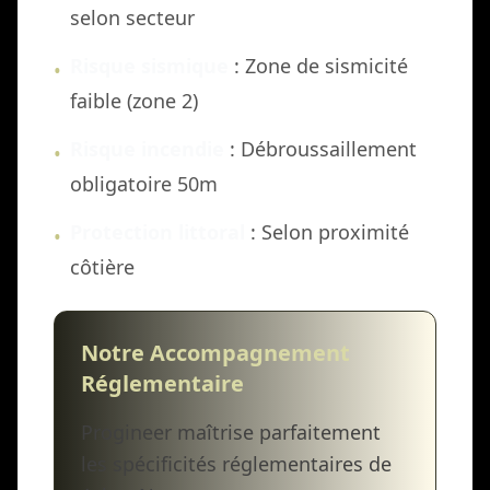
selon secteur
Risque sismique
: Zone de sismicité
•
faible (zone 2)
Risque incendie
: Débroussaillement
•
obligatoire 50m
Protection littoral
: Selon proximité
•
côtière
Notre Accompagnement
Réglementaire
Progineer maîtrise parfaitement
les spécificités réglementaires de