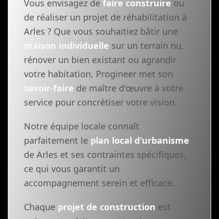
Vous envisagez de
faire construire
ou
de réaliser un projet de réhabilitation à
Arles ? Que vous souhaitiez bâtir une
maison individuelle
sur un terrain nu,
rénover un bien existant ou agrandir
votre habitation, Progineer met son
savoir-faire
de maître d'œuvre à votre
service pour concrétiser votre vision.
Notre équipe locale connaît
parfaitement le
plan local d'urbanisme
de Arles et ses contraintes spécifiques,
ce qui vous garantit un
accompagnement serein et efficace.
Chaque
projet de construction
est