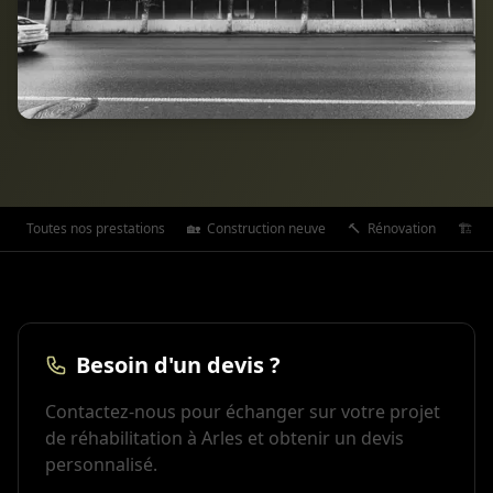
Toutes nos prestations
🏡
Construction neuve
🔨
Rénovation
🏗️
Ex
Besoin d'un devis ?
Contactez-nous pour échanger sur votre projet
de réhabilitation à Arles et obtenir un devis
personnalisé.