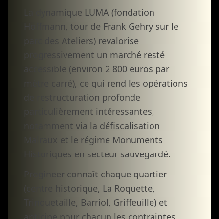
La dynamique LUMA (fondation
Hoffmann, tour de Frank Gehry sur le
parc des Ateliers) revalorise
progressivement un marché resté
accessible (environ 2 800 euros par
mètre carré), ce qui rend les opérations
de restructuration profonde
particulièrement intéressantes,
notamment via la défiscalisation
Malraux et le régime Monuments
Historiques en secteur sauvegardé.
Progineer connaît chaque quartier
(centre historique, La Roquette,
Trinquetaille, Barriol, Griffeuille) et
anticipe pour chacun les contraintes