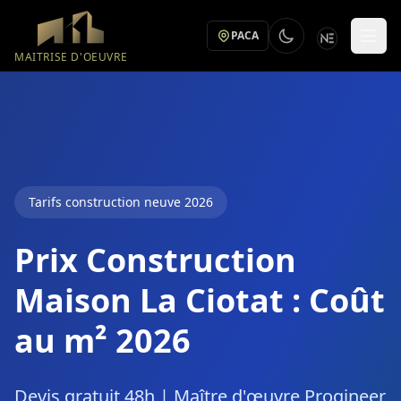
Aller au contenu principal
PACA
MAITRISE D'OEUVRE
Tarifs construction neuve 2026
Prix Construction
Maison La Ciotat : Coût
au m² 2026
Devis gratuit 48h | Maître d'œuvre Progineer