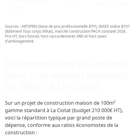
prestations haut de
600€
300€
4 600€
gamme
Sources : ARTIPRIX (base de prix professionnelle BTP), INSEE indice BT01
(Bâtiment Tous corps d'état), marché construction PACA constaté 2026.
Prix HT, hors foncier, hors raccordements VRD et hors taxes
d'aménagement.
Décomposition des postes
pour une maison standard
de 100m² à La Ciotat
Sur un projet de construction maison de 100m²
gamme standard à La Ciotat (budget 210 000€ HT),
voici la répartition typique par grand poste de
dépense, conforme aux ratios économistes de la
construction :