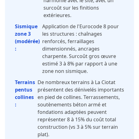
harmonie avec le site, avec un
surcoût sur les finitions
extérieures.
Sismique
Application de l'Eurocode 8 pour
zone 3
les structures : chaînages
(modérée)
renforcés, ferraillages
:
dimensionnés, ancrages
charpente. Surcoût gros œuvre
estimé 3 à 8% par rapport à une
zone non sismique.
Terrains
De nombreux terrains à La Ciotat
pentus
présentent des dénivelés importants
collines
en pied de collines. Terrassements,
:
soutènements béton armé et
fondations adaptées peuvent
représenter 8 à 15% du coût total
construction (vs 3 à 5% sur terrain
plat).