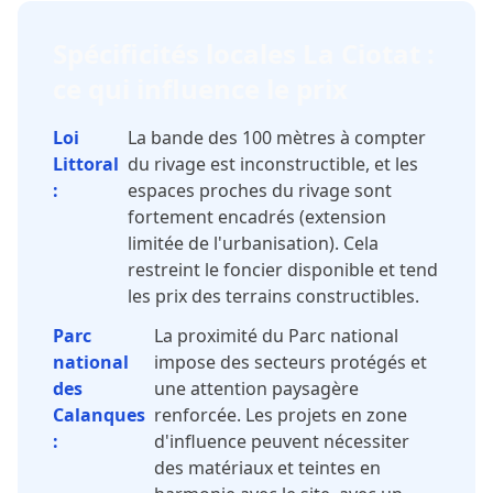
Spécificités locales La Ciotat :
ce qui influence le prix
Loi
La bande des 100 mètres à compter
Littoral
du rivage est inconstructible, et les
:
espaces proches du rivage sont
fortement encadrés (extension
limitée de l'urbanisation). Cela
restreint le foncier disponible et tend
les prix des terrains constructibles.
Parc
La proximité du Parc national
national
impose des secteurs protégés et
des
une attention paysagère
Calanques
renforcée. Les projets en zone
:
d'influence peuvent nécessiter
des matériaux et teintes en