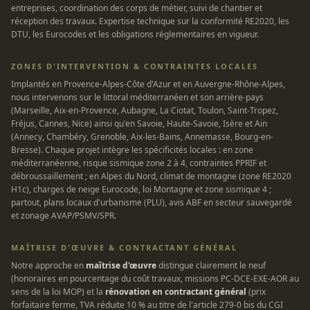
entreprises, coordination des corps de métier, suivi de chantier et
réception des travaux. Expertise technique sur la conformité RE2020, les
DTU, les Eurocodes et les obligations réglementaires en vigueur.
ZONES D'INTERVENTION & CONTRAINTES LOCALES
Implantés en Provence-Alpes-Côte d'Azur et en Auvergne-Rhône-Alpes,
nous intervenons sur le littoral méditerranéen et son arrière-pays
(Marseille, Aix-en-Provence, Aubagne, La Ciotat, Toulon, Saint-Tropez,
Fréjus, Cannes, Nice) ainsi qu'en Savoie, Haute-Savoie, Isère et Ain
(Annecy, Chambéry, Grenoble, Aix-les-Bains, Annemasse, Bourg-en-
Bresse). Chaque projet intègre les spécificités locales : en zone
méditerranéenne, risque sismique zone 2 à 4, contraintes PPRIF et
débroussaillement ; en Alpes du Nord, climat de montagne (zone RE2020
H1c), charges de neige Eurocode, loi Montagne et zone sismique 4 ;
partout, plans locaux d'urbanisme (PLU), avis ABF en secteur sauvegardé
et zonage AVAP/PSMV/SPR.
MAÎTRISE D'ŒUVRE & CONTRACTANT GÉNÉRAL
Notre approche en
maîtrise d'œuvre
distingue clairement le neuf
(honoraires en pourcentage du coût travaux, missions PC-DCE-EXE-AOR au
sens de la loi MOP) et la
rénovation en contractant général
(prix
forfaitaire ferme, TVA réduite 10 % au titre de l'article 279-0 bis du CGI