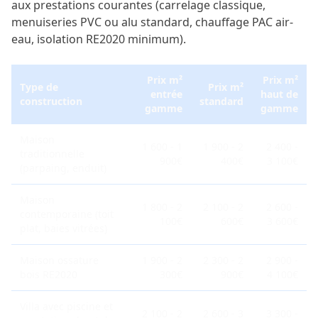
aux prestations courantes (carrelage classique,
menuiseries PVC ou alu standard, chauffage PAC air-
eau, isolation RE2020 minimum).
Prix m²
Prix m²
Type de
Prix m²
entrée
haut de
construction
standard
gamme
gamme
Maison
1 600 - 1
1 900 - 2
2 400 -
traditionnelle
900€
400€
3 100€
(parpaing, enduit)
Maison
1 800 - 2
2 100 - 2
2 600 -
contemporaine (toit
100€
600€
3 600€
plat, baies vitrées)
Maison ossature
1 900 - 2
2 300 - 2
2 900 -
bois RE2020
300€
900€
4 100€
Villa avec piscine et
2 100 - 2
2 600 - 3
3 300 -