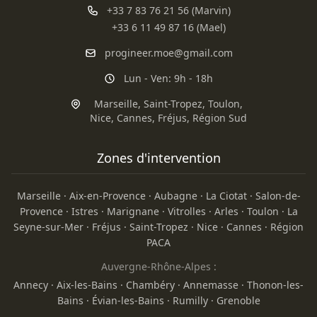
+33 7 83 76 21 56 (Marvin)
+33 6 11 49 87 16 (Mael)
progineer.moe@gmail.com
Lun - Ven: 9h - 18h
Marseille
,
Saint-Tropez
,
Toulon
,
Nice
,
Cannes
,
Fréjus
,
Région Sud
Zones d'intervention
Marseille
·
Aix-en-Provence
·
Aubagne
·
La Ciotat
·
Salon-de-
Provence
·
Istres
·
Marignane
·
Vitrolles
·
Arles
·
Toulon
·
La
Seyne-sur-Mer
·
Fréjus
·
Saint-Tropez
·
Nice
·
Cannes
·
Région
PACA
Auvergne-Rhône-Alpes :
Annecy
·
Aix-les-Bains
·
Chambéry
·
Annemasse
·
Thonon-les-
Bains
·
Évian-les-Bains
·
Rumilly
·
Grenoble