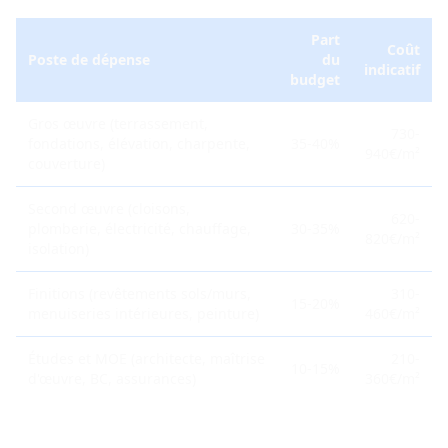
Part
Coût
Poste de dépense
du
indicatif
budget
Gros œuvre (terrassement,
730-
fondations, élévation, charpente,
35-40%
940€/m²
couverture)
Second œuvre (cloisons,
620-
plomberie, électricité, chauffage,
30-35%
820€/m²
isolation)
Finitions (revêtements sols/murs,
310-
15-20%
menuiseries intérieures, peinture)
460€/m²
Études et MOE (architecte, maîtrise
210-
10-15%
d'œuvre, BC, assurances)
360€/m²