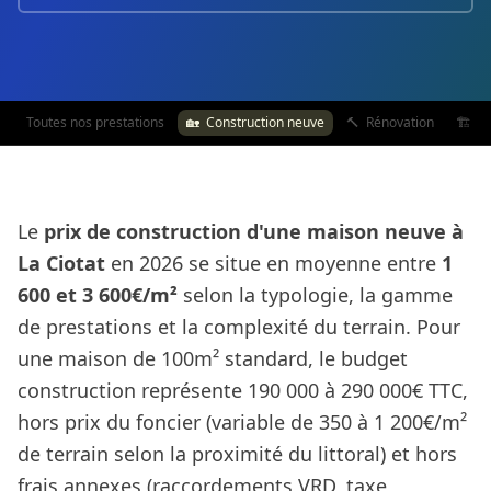
Toutes nos prestations
🏡
Construction neuve
🔨
Rénovation
🏗️
Ex
Le
prix de construction d'une maison neuve à
La Ciotat
en 2026 se situe en moyenne entre
1
600 et 3 600€/m²
selon la typologie, la gamme
de prestations et la complexité du terrain. Pour
une maison de 100m² standard, le budget
construction représente 190 000 à 290 000€ TTC,
hors prix du foncier (variable de 350 à 1 200€/m²
de terrain selon la proximité du littoral) et hors
frais annexes (raccordements VRD, taxe