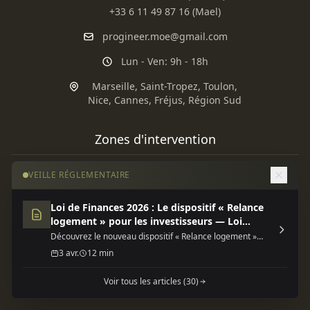
+33 6 11 49 87 16 (Mael)
progineer.moe@gmail.com
Lun - Ven: 9h - 18h
Marseille
,
Saint-Tropez
,
Toulon
,
Nice
,
Cannes
,
Fréjus
,
Région Sud
Zones d'intervention
VEILLE RÉGLEMENTAIRE
Marseille
·
Aix-en-Provence
·
Aubagne
·
La Ciotat
·
Salon-de-
Provence
·
Istres
·
Marignane
·
Vitrolles
·
Arles
·
Toulon
·
La
Seyne-sur-Mer
·
Fréjus
·
Saint-Tropez
·
Nice
·
Cannes
·
Région
Loi de Finances 2026 : Le dispositif « Relance
logement » pour les investisseurs — Loi
PACA
finances 2026 dispositif relance
Découvrez le nouveau dispositif « Relance logement »
Auvergne-Rhône-Alpes :
(Jeanbrun) de la Loi de Finances 2026, une opportunité
3 avr.
12 min
fiscale majeure pour l'investissement locatif neuf ou
Annecy
·
Aix-les-Bains
·
Chambéry
·
Annemasse
·
Thonon-les-
rénové.
Bains
·
Évian-les-Bains
·
Rumilly
·
Grenoble
Voir tous les articles (30)