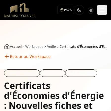
Aller au contenu principal
PACA
MAITRISE D'OEUVRE
Accueil
Workspace
Veille
Certificats d'Économies d'Énergie : Nouvelles fiches et évolutions 2025 — Certificats economies energie nouvelles fiches
Retour au Workspace
Veille Technique
Premium
6 janvier 2025
Certificats
d'Économies d'Énergie
: Nouvelles fiches et