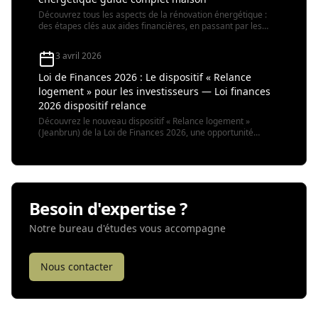
Découvrez tous les aspects de la rénovation énergétique :
des étapes clés aux aides financières, en passant par les
bénéfices écologiques et économiques. Un focus spécial sur
les opportunités de rénovation maison à Toulon et en région
3 avril 2026
PACA.
Loi de Finances 2026 : Le dispositif « Relance
logement » pour les investisseurs — Loi finances
2026 dispositif relance
Découvrez le nouveau dispositif « Relance logement »
(Jeanbrun) de la Loi de Finances 2026, une opportunité
fiscale majeure pour l'investissement locatif neuf ou rénové.
Besoin d'expertise ?
Notre bureau d'études vous accompagne
Nous contacter