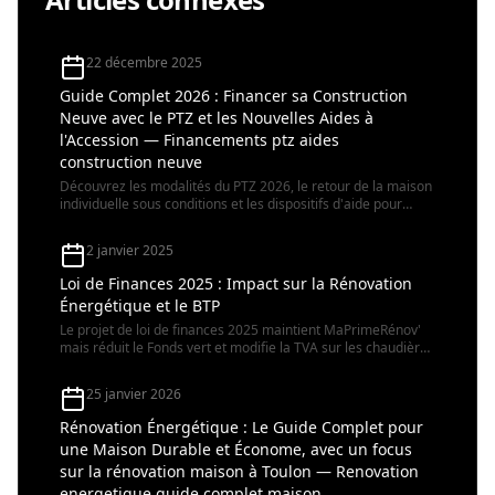
22 décembre 2025
Guide Complet 2026 : Financer sa Construction
Neuve avec le PTZ et les Nouvelles Aides à
l'Accession — Financements ptz aides
construction neuve
Découvrez les modalités du PTZ 2026, le retour de la maison
individuelle sous conditions et les dispositifs d'aide pour
devenir propriétaire d'un logement neuf cette année.
2 janvier 2025
Loi de Finances 2025 : Impact sur la Rénovation
Énergétique et le BTP
Le projet de loi de finances 2025 maintient MaPrimeRénov'
mais réduit le Fonds vert et modifie la TVA sur les chaudières
gaz. Analyse des impacts pour les professionnels du
bâtiment en région PACA.
25 janvier 2026
Rénovation Énergétique : Le Guide Complet pour
une Maison Durable et Économe, avec un focus
sur la rénovation maison à Toulon — Renovation
energetique guide complet maison