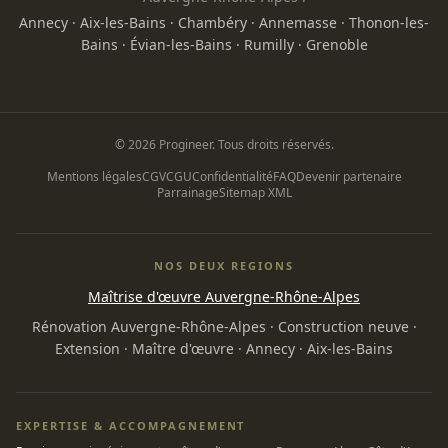
Annecy
·
Aix-les-Bains
·
Chambéry
·
Annemasse
·
Thonon-les-
Bains
·
Évian-les-Bains
·
Rumilly
·
Grenoble
© 2026 Progineer. Tous droits réservés.
Mentions légales
CGV
CGU
Confidentialité
FAQ
Devenir partenaire
Parrainage
Sitemap XML
NOS DEUX REGIONS
Maîtrise d'œuvre Auvergne-Rhône-Alpes
Rénovation Auvergne-Rhône-Alpes
·
Construction neuve
·
Extension
·
Maître d'œuvre
·
Annecy
·
Aix-les-Bains
EXPERTISE & ACCOMPAGNEMENT