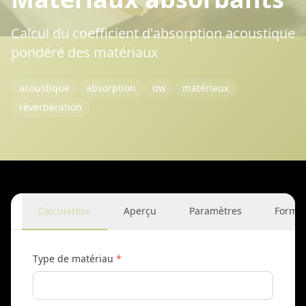
Calcul du coefficient d'absorption acoustique
pondéré des matériaux
acoustique
absorption
αw
matériaux
réverbération
Calculateur
Aperçu
Paramètres
Formu
Type de matériau
*