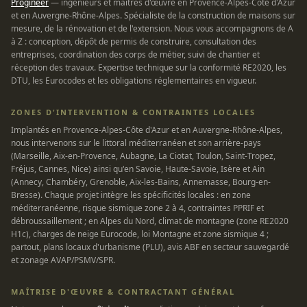
Progineer
— ingénieurs et maîtres d'œuvre en Provence-Alpes-Côte d'Azur
et en Auvergne-Rhône-Alpes. Spécialiste de la construction de maisons sur
mesure, de la rénovation et de l'extension. Nous vous accompagnons de A
à Z : conception, dépôt de permis de construire, consultation des
entreprises, coordination des corps de métier, suivi de chantier et
réception des travaux. Expertise technique sur la conformité RE2020, les
DTU, les Eurocodes et les obligations réglementaires en vigueur.
ZONES D'INTERVENTION & CONTRAINTES LOCALES
Implantés en Provence-Alpes-Côte d'Azur et en Auvergne-Rhône-Alpes,
nous intervenons sur le littoral méditerranéen et son arrière-pays
(Marseille, Aix-en-Provence, Aubagne, La Ciotat, Toulon, Saint-Tropez,
Fréjus, Cannes, Nice) ainsi qu'en Savoie, Haute-Savoie, Isère et Ain
(Annecy, Chambéry, Grenoble, Aix-les-Bains, Annemasse, Bourg-en-
Bresse). Chaque projet intègre les spécificités locales : en zone
méditerranéenne, risque sismique zone 2 à 4, contraintes PPRIF et
débroussaillement ; en Alpes du Nord, climat de montagne (zone RE2020
H1c), charges de neige Eurocode, loi Montagne et zone sismique 4 ;
partout, plans locaux d'urbanisme (PLU), avis ABF en secteur sauvegardé
et zonage AVAP/PSMV/SPR.
MAÎTRISE D'ŒUVRE & CONTRACTANT GÉNÉRAL