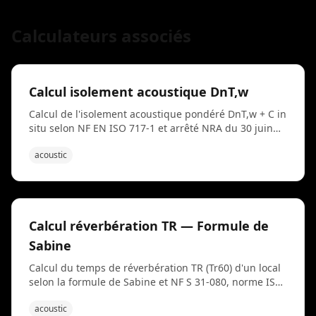
Calculateurs associés
Calcul isolement acoustique DnT,w
Calcul de l'isolement acoustique pondéré DnT,w + C in
situ selon NF EN ISO 717-1 et arrêté NRA du 30 juin
1999. À partir de la masse surfacique des parois, des
acoustic
transmissions latérales et du type de cloison, l'outil
estime l'affaiblissement entre logements et vérifie les
seuils réglementaires (53 dB entre logements, 30 dB
façade). Utilisé pour le diagnostic acoustique, la
conception de logements collectifs et la rénovation
Calcul réverbération TR — Formule de
BBC.
Sabine
Calcul du temps de réverbération TR (Tr60) d'un local
selon la formule de Sabine et NF S 31-080, norme ISO
354 pour l'acoustique des salles. Ce calcul du temps
acoustic
de reverberation prend en compte le volume de la