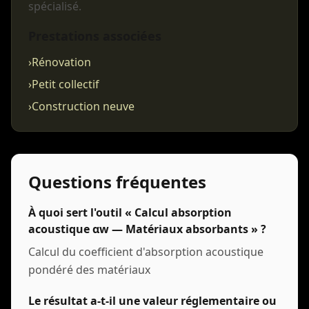
spécialisé.
Prestations associées
›
Rénovation
›
Petit collectif
›
Construction neuve
Questions fréquentes
À quoi sert l'outil « Calcul absorption
acoustique αw — Matériaux absorbants » ?
Calcul du coefficient d'absorption acoustique
pondéré des matériaux
Le résultat a-t-il une valeur réglementaire ou