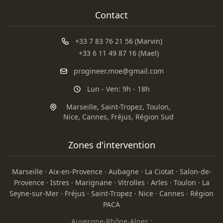
Contact
+33 7 83 76 21 56 (Marvin)
+33 6 11 49 87 16 (Mael)
progineer.moe@gmail.com
Lun - Ven: 9h - 18h
Marseille
,
Saint-Tropez
,
Toulon
,
Nice
,
Cannes
,
Fréjus
,
Région Sud
Zones d'intervention
Marseille
·
Aix-en-Provence
·
Aubagne
·
La Ciotat
·
Salon-de-
Provence
·
Istres
·
Marignane
·
Vitrolles
·
Arles
·
Toulon
·
La
Seyne-sur-Mer
·
Fréjus
·
Saint-Tropez
·
Nice
·
Cannes
·
Région
PACA
Auvergne-Rhône-Alpes :