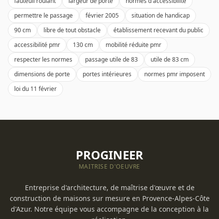
fauteuil roulant
largeur de porte
normes d accessibilité
permettre le passage
février 2005
situation de handicap
90 cm
libre de tout obstacle
établissement recevant du public
accessibilité pmr
130 cm
mobilité réduite pmr
respecter les normes
passage utile de 83
utile de 83 cm
dimensions de porte
portes intérieures
normes pmr imposent
loi du 11 février
PROGINEER
MAITRISE D'OEUVRE
Entreprise d'architecture, de maîtrise d'œuvre et de
construction de maisons sur mesure en Provence-Alpes-Côte
d'Azur. Notre équipe vous accompagne de la conception à la