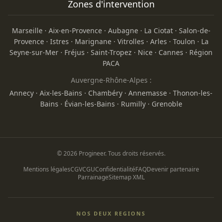
Zones d'intervention
Marseille
·
Aix-en-Provence
·
Aubagne
·
La Ciotat
·
Salon-de-
Provence
·
Istres
·
Marignane
·
Vitrolles
·
Arles
·
Toulon
·
La
Seyne-sur-Mer
·
Fréjus
·
Saint-Tropez
·
Nice
·
Cannes
·
Région
PACA
Auvergne-Rhône-Alpes :
Annecy
·
Aix-les-Bains
·
Chambéry
·
Annemasse
·
Thonon-les-
Bains
·
Évian-les-Bains
·
Rumilly
·
Grenoble
© 2026 Progineer. Tous droits réservés.
Mentions légales
CGV
CGU
Confidentialité
FAQ
Devenir partenaire
Parrainage
Sitemap XML
NOS DEUX REGIONS