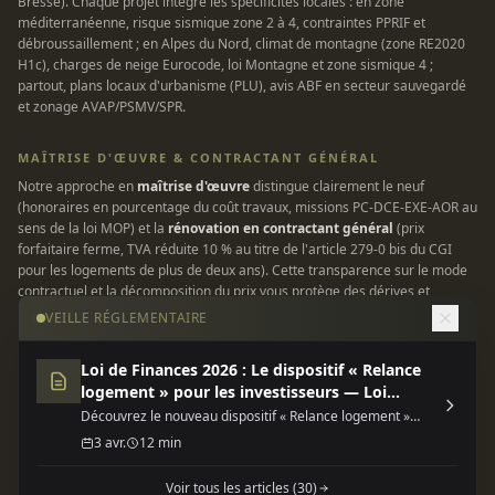
Bresse). Chaque projet intègre les spécificités locales : en zone
méditerranéenne, risque sismique zone 2 à 4, contraintes PPRIF et
débroussaillement ; en Alpes du Nord, climat de montagne (zone RE2020
H1c), charges de neige Eurocode, loi Montagne et zone sismique 4 ;
partout, plans locaux d'urbanisme (PLU), avis ABF en secteur sauvegardé
et zonage AVAP/PSMV/SPR.
MAÎTRISE D'ŒUVRE & CONTRACTANT GÉNÉRAL
Notre approche en
maîtrise d'œuvre
distingue clairement le neuf
(honoraires en pourcentage du coût travaux, missions PC-DCE-EXE-AOR au
sens de la loi MOP) et la
rénovation en contractant général
(prix
forfaitaire ferme, TVA réduite 10 % au titre de l'article 279-0 bis du CGI
pour les logements de plus de deux ans). Cette transparence sur le mode
contractuel et la décomposition du prix vous protège des dérives et
garantit une enveloppe maîtrisée. Tous nos chantiers sont couverts par
VEILLE RÉGLEMENTAIRE
une assurance responsabilité civile professionnelle et une garantie
décennale conforme à la loi Spinetta du 4 janvier 1978.
Loi de Finances 2026 : Le dispositif « Relance
logement » pour les investisseurs — Loi
INFORMATIONS LÉGALES
finances 2026 dispositif relance
Découvrez le nouveau dispositif « Relance logement »
SIRET 935 185 785 00018 — TVA intracommunautaire FR 80 935 185 785
(Jeanbrun) de la Loi de Finances 2026, une opportunité
3 avr.
12 min
fiscale majeure pour l'investissement locatif neuf ou
— Siège social 229 rue Saint-Honoré, 75001 Paris — Contact
rénové.
progineer.moe@gmail.com
/ 07 83 76 21 56. Société de maîtrise d'œuvre
Voir tous les articles (30)