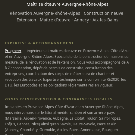
Maîtrise d'œuvre Auvergne-Rhône-Alpes
Rénovation Auvergne-Rhône-Alpes
·
Construction neuve
·
Extension
·
Maître d'œuvre
·
Annecy
·
Aix-les-Bains
EXPERTISE & ACCOMPAGNEMENT
Progineer
— ingénieurs et maîtres d'œuvre en Provence-Alpes-Côte d'Azur
et en Auvergne-Rhône-Alpes. Spécialiste de la construction de maisons sur
mesure, de la rénovation et de l'extension. Nous vous accompagnons de A
à Z : conception, dépôt de permis de construire, consultation des
entreprises, coordination des corps de métier, suivi de chantier et
réception des travaux. Expertise technique sur la conformité RE2020, les
DTU, les Eurocodes et les obligations réglementaires en vigueur.
ZONES D'INTERVENTION & CONTRAINTES LOCALES
Implantés en Provence-Alpes-Côte d'Azur et en Auvergne-Rhône-Alpes,
nous intervenons sur le littoral méditerranéen et son arrière-pays
(Marseille, Aix-en-Provence, Aubagne, La Ciotat, Toulon, Saint-Tropez,
Fréjus, Cannes, Nice) ainsi qu'en Savoie, Haute-Savoie, Isère et Ain
(Annecy, Chambéry, Grenoble, Aix-les-Bains, Annemasse, Bourg-en-