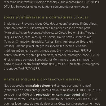
réception des travaux. Expertise technique sur la conformité RE2020, les
DTU, les Eurocodes et les obligations réglementaires en vigueur.
ZONES D'INTERVENTION & CONTRAINTES LOCALES
Implantés en Provence-Alpes-Côte d'Azur et en Auvergne-Rhône-Alpes,
nous intervenons sur le littoral méditerranéen et son arrière-pays
(Marseille, Aix-en-Provence, Aubagne, La Ciotat, Toulon, Saint-Tropez,
Fréjus, Cannes, Nice) ainsi qu'en Savoie, Haute-Savoie, Isère et Ain
(Annecy, Chambéry, Grenoble, Aix-les-Bains, Annemasse, Bourg-en-
Bresse). Chaque projet intègre les spécificités locales : en zone
méditerranéenne, risque sismique zone 2 à 4, contraintes PPRIF et
débroussaillement ; en Alpes du Nord, climat de montagne (zone RE2020
H1c), charges de neige Eurocode, loi Montagne et zone sismique 4 ;
partout, plans locaux d'urbanisme (PLU), avis ABF en secteur sauvegardé
et zonage AVAP/PSMV/SPR.
MAÎTRISE D'ŒUVRE & CONTRACTANT GÉNÉRAL
Notre approche en
maîtrise d'œuvre
distingue clairement le neuf
(honoraires en pourcentage du coût travaux, missions PC-DCE-EXE-AOR au
sens de la loi MOP) et la
rénovation en contractant général
(prix
forfaitaire ferme, TVA réduite 10 % au titre de l'article 279-0 bis du CGI
pour les logements de plus de deux ans). Cette transparence sur le mode