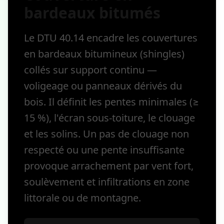
bardeaux bitumés
Le DTU 40.14 encadre les couvertures
en bardeaux bitumineux (shingles)
collés sur support continu —
voligeage ou panneaux dérivés du
bois. Il définit les pentes minimales (≥
15 %), l'écran sous-toiture, le clouage
et les solins. Un pas de clouage non
respecté ou une pente insuffisante
provoque arrachement par vent fort,
soulèvement et infiltrations en zone
littorale ou de montagne.