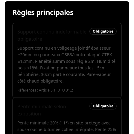
Règles principales
Support continu indéformable
Obligatoire
obligatoire
Support continu en voligeage jointif épaisseur
≥20mm ou panneaux OSB3/contreplaqué CTBX
≥12mm. Planéité ±3mm sous règle 2m. Humidité
bois <18%. Fixation panneaux tous les 15cm
périphérie, 30cm partie courante. Pare-vapeur
côté chaud obligatoire.
Références :
Article 5.1, DTU 31.2
Pente minimale selon
Obligatoire
exposition
Pente minimale 20% (11°) en site protégé avec
sous-couche bitumée collée intégrale. Pente 25%