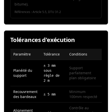
bitume).
Références :
Article 5.5, DTU 31.2
Tolérances d'exécution
Paramètre
Tolérance
Conditions
± 3 mm
Support
Planéité du
sous
parfaitement
support
règle de
plan obligatoire
2 m
Recouvrement
Minimum
± 5 mm
des bardeaux
100mm respecté
Contrôle au
Alignement