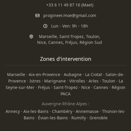
+33 6 11 49 87 16 (Mael)
progineer.moe@gmail.com
Lun - Ven: 9h - 18h
Marseille
,
Saint-Tropez
,
Toulon
,
Nice
,
Cannes
,
Fréjus
,
Région Sud
Zones d'intervention
Marseille
·
Aix-en-Provence
·
Aubagne
·
La Ciotat
·
Salon-de-
Provence
·
Istres
·
Marignane
·
Vitrolles
·
Arles
·
Toulon
·
La
Seyne-sur-Mer
·
Fréjus
·
Saint-Tropez
·
Nice
·
Cannes
·
Région
PACA
Auvergne-Rhône-Alpes :
Annecy
·
Aix-les-Bains
·
Chambéry
·
Annemasse
·
Thonon-les-
Bains
·
Évian-les-Bains
·
Rumilly
·
Grenoble