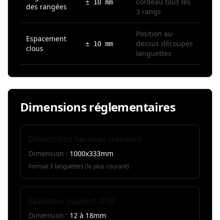
cordeau tous les
± 10 mm
des rangées
3 rangs
Position au-
Espacement
dessus découpes
± 10 mm
clous
languettes
Dimensions réglementaires
Dimensions bardeau standard
Dimension :
1000x333mm
Format 3 languettes (le plus courant)
Épaisseur support OSB
Dimension :
12 à 18mm