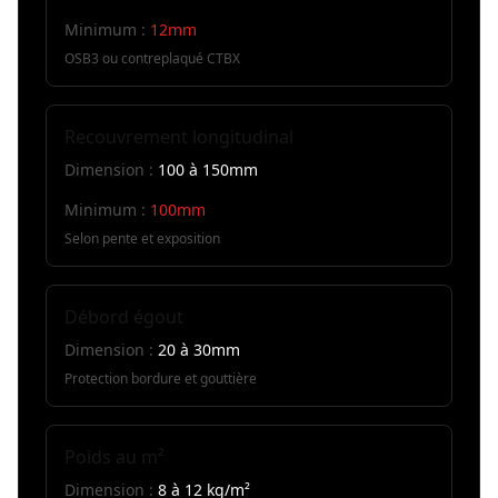
Minimum :
12mm
OSB3 ou contreplaqué CTBX
Recouvrement longitudinal
Dimension :
100 à 150mm
Minimum :
100mm
Selon pente et exposition
Débord égout
Dimension :
20 à 30mm
Protection bordure et gouttière
Poids au m²
Dimension :
8 à 12 kg/m²