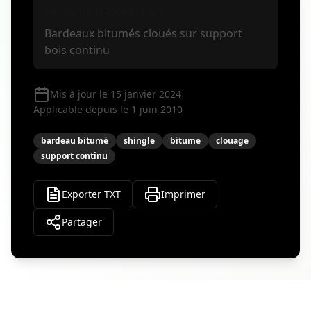
Domaine d'application
Bardeaux bitumés cloués sur support
bois continu
Mis à jour le 15 janvier 2024
Applicable depuis le 1 juin 2010
bardeau bitumé
shingle
bitume
clouage
support continu
Exporter TXT
Imprimer
Partager