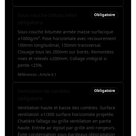
Sous-couche d'étanchéité
Obligatoire
obligatoire
Sous-couche bitumée armée masse surfacique
≥1000g/m². Pose horizontale avec recouvrement
100mm longitudinal, 150mm transversal.
Clouage tous les 200mm sur bords. Remontées
rives et relevés ≥200mm. Collage intégral si
pente <25%.
Références :
Article 6.1
Ventilation de combles
Obligatoire
obligatoire
Ventilation haute et basse des combles. Surface
ventilation ≥1/300 surface horizontale projetée.
Chatière faîtage ou grille ventilation en partie
haute. Entrée air égout par grille anti-rongeurs.
Évite condensation sous bardeaux (dégradation