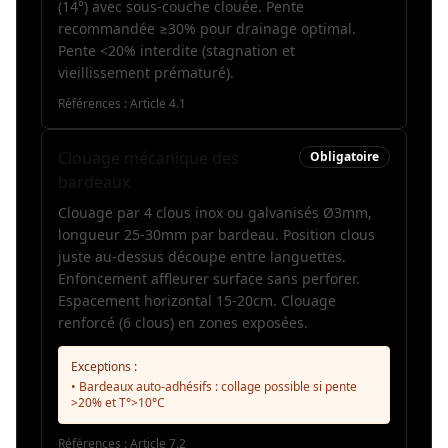
(14°) avec sous-couche clouée. Pente
recommandée ≥30% pour drainage optimal.
Pente <20% interdite (stagnation et
vieillissement prématuré).
Références :
Article 4.1
Clouage mécanique des
Obligatoire
bardeaux
Clouage par 4 clous inox ou galvanisés Ø3mm,
longueur 25-30mm par bardeau. Position clous
juste au-dessus découpe entre languettes.
Enfoncement affleurer surface sans perforer.
Espacement horizontal 15-20cm. Clouage
renforcé (6 clous) en zones exposées.
Exceptions :
• Bardeaux auto-adhésifs : collage possible si pente
>20% et T°>10°C
Références :
Article 7.2