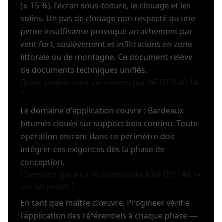
(≥ 15 %), l'écran sous-toiture, le clouage et les
solins. Un pas de clouage non respecté ou une
pente insuffisante provoque arrachement par
vent fort, soulèvement et infiltrations en zone
littorale ou de montagne. Ce document relève
de documents techniques unifiés.
Quels projets sont concernés par NF DTU 40.14
?
Le domaine d'application couvre : Bardeaux
bitumés cloués sur support bois continu. Toute
opération entrant dans ce périmètre doit
intégrer ces exigences dès la phase de
conception.
Comment garantir la conformité à NF DTU 40.14
sur un projet ?
En tant que maître d'œuvre, Progineer vérifie
l'application des référentiels à chaque phase —