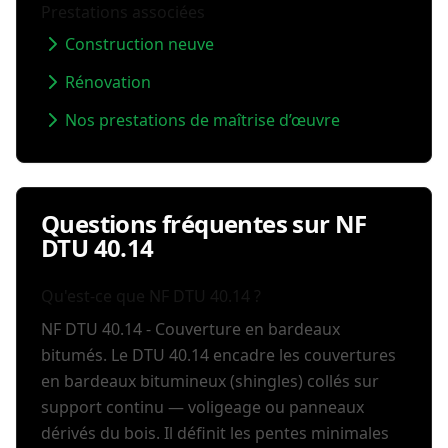
Prestations associées
Construction neuve
Rénovation
Nos prestations de maîtrise d’œuvre
Questions fréquentes sur NF
DTU 40.14
Qu'est-ce que NF DTU 40.14 ?
NF DTU 40.14 - Couverture en bardeaux
bitumés. Le DTU 40.14 encadre les couvertures
en bardeaux bitumineux (shingles) collés sur
support continu — voligeage ou panneaux
dérivés du bois. Il définit les pentes minimales