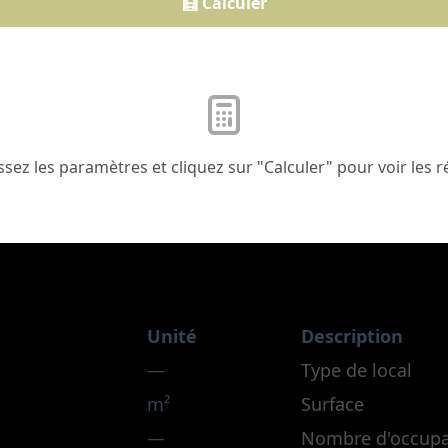
🧮 Calculer
sez les paramètres et cliquez sur "Calculer" pour voir les r
Unité
Description
—
Type de local
m²
Surface
—
Nombre d'occup