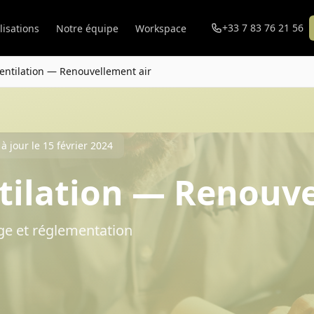
+33 7 83 76 21 56
lisations
Notre équipe
Workspace
ventilation — Renouvellement air
à jour le 15 février 2024
ntilation — Renouv
age et réglementation