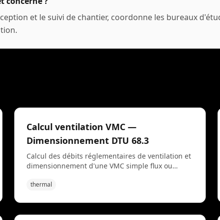
et concerné ?
ption et le suivi de chantier, coordonne les bureaux d'étud
tion.
Calcul ventilation VMC —
Dimensionnement DTU 68.3
Calcul des débits réglementaires de ventilation et
dimensionnement d'une VMC simple flux ou
double flux selon DTU 68.3 et arrêté du 24 mars
thermal
1982. À partir du nombre de pièces principales et
de services (cuisine, SDB, WC), l'outil détermine
les débits extraits, le débit total et la classe de
VMC. Utilisé pour les logements neufs RE2020, la