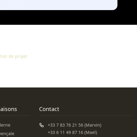
tion de projet
aisons
Contact
derne
+33 7 83 76 21 56 (Marvin)
+33 6 11 49 87 16 (Mael)
vençale