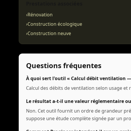
Prestations associées
›
Rénovation
›
Construction écologique
›
Construction neuve
Questions fréquentes
À quoi sert l'outil « Calcul débit ventilation
Calcul des débits de ventilation selon usage et
Le résultat a-t-il une valeur réglementaire ou
Non. Cet outil fournit un ordre de grandeur pr
suppose une étude complète signée par un prof