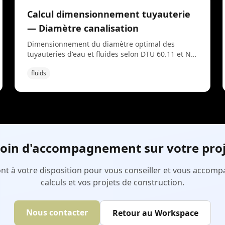
rénovation BBC et les diagnostics qualité d'air
Calcul dimensionnement tuyauterie
intérieur.
— Diamètre canalisation
Dimensionnement du diamètre optimal des
tuyauteries d'eau et fluides selon DTU 60.11 et NF
EN 806. À partir du débit véhiculé, de la vitesse
fluids
admissible (1 à 2 m/s en distribution sanitaire, 0,5
à 1 m/s en chauffage) et du matériau (cuivre,
acier, PER, multicouche), l'outil calcule le diamètre
intérieur minimal et la perte de charge linéique.
Utilisé pour les réseaux d'alimentation, de
bouclage ECS et de chauffage en logement et
tertiaire.
oin d'accompagnement sur votre proj
nt à votre disposition pour vous conseiller et vous accom
calculs et vos projets de construction.
Nous contacter
Retour au Workspace