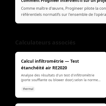
Comment Progineer intervient-il sur un proj
Comme maître d'œuvre, Progineer pilote la conce
référentiels normatifs sur l'ensemble de l'opéra
Calculateurs associés
Calcul infiltrométrie — Test
étanchéité air RE2020
Analyse des résultats d'un test d'infiltrométrie
(porte soufflante ou blower door) selon la norme
NF EN ISO 9972 et la norme NF EN 13829,
thermal
conforme aux règles Th-BCE. Ce test d'étanchéité
permet d'évaluer les performances énergétiques
du bâtiment. L'outil prend en compte le type de
bâtiment, la pression atmosphérique, et utilise un