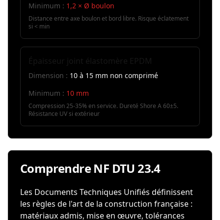
Minimum :
1,2 × Ø boulon
Distance entre axe boulon et bord libre. Risque éclatement
si < min
Épaisseur joint élastomère EPDM
Dimension :
10 à 15 mm non comprimé
Minimum :
10 mm
Compression 25-35% en service. Dureté Shore A 60±5.
Résistance UV si extérieur
Comprendre NF DTU 23.4
Les Documents Techniques Unifiés définissent
les règles de l'art de la construction française :
matériaux admis, mise en œuvre, tolérances