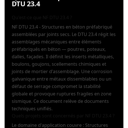
DTU 23.4
Qu'est-ce que NF DTU 23.4 ?
NF DTU 23.4 - Structures en béton préfabriqué
assemblées par joints secs. Le DTU 23.4 régit les
assemblages mécaniques entre éléments
préfabriqués en béton — poutres, poteaux,
dalles, façades. Il définit les inserts métalliques,
boulons, goujons, scellements chimiques et
joints de mortier d'assemblage. Une corrosion
galvanique entre métaux dissemblables ou un
défaut de serrage compromet la stabilité
globale et provoque ruptures fragiles en zone
sismique. Ce document relève de documents
techniques unifiés.
Quels projets sont concernés par NF DTU 23.4 ?
Le domaine d'application couvre : Structures