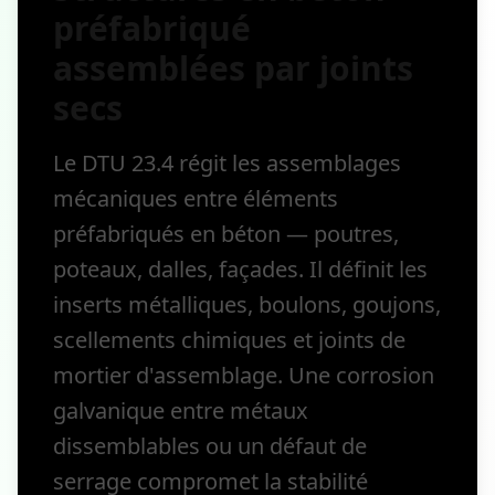
préfabriqué
assemblées par joints
secs
Le DTU 23.4 régit les assemblages
mécaniques entre éléments
préfabriqués en béton — poutres,
poteaux, dalles, façades. Il définit les
inserts métalliques, boulons, goujons,
scellements chimiques et joints de
mortier d'assemblage. Une corrosion
galvanique entre métaux
dissemblables ou un défaut de
serrage compromet la stabilité