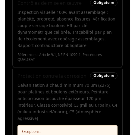
Contrôles de mise en œuvre
Obligatoire
Inspection visuelle 100% avant assemblage :
planéité, propreté, absence fissures. Vérification
couple serrage boulons HR par clé
dynamométrique calibrée. Traçabilité par plan
de récolement avec repérage assemblages.
Rapport contradictoire obligatoire
Références :
Article 9.1, NF EN 1090-1, Procédures
QUALIBAT
Protection contre la corrosion
Obligatoire
Galvanisation à chaud minimum 70 µm (Z275)
pour platines et boulons extérieurs. Peinture
anticorrosion bicouche épaisseur 120 µm
intérieur. Classe corrosivité C3 (milieu urbain), C4
(milieu industriel/marin), C5 (atmosphère
agressive)
Exceptions :