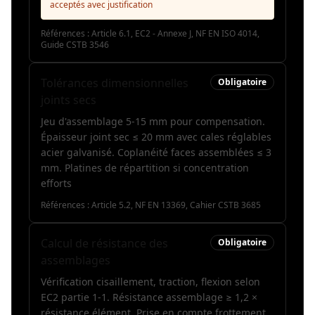
acceptés avec justification
Références :
Article 6.1, EC2 - Annexe J, NF EN ISO 4014,
Guide CSTB 3546
Tolérances dimensionnelles
Obligatoire
joints secs
Jeu d'assemblage 5-15 mm pour compensation.
Épaisseur joint sec ≤ 20 mm avec cales réglables
acier galvanisé. Coplanéité faces assemblées ≤ 3
mm. Platines de répartition si concentration
efforts
Références :
Article 5.2, NF EN 13369, Cahier CSTB 3685
Calcul de résistance des
Obligatoire
assemblages
Vérification cisaillement, traction, flexion selon
EC2 partie 1-1. Résistance assemblage ≥ 1,2 ×
résistance élément. Prise en compte frottement