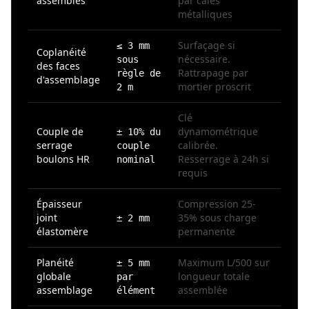
assemblés
par cales
métalliques
Surfaçage si
≤ 3 mm
Coplanéité
nécessaire.
sous
des faces
Rattrapage par
règle de
d'assemblage
mortier proscrit
2 m
Clé
Couple de
dynamométrique
± 10% du
serrage
calibrée.
couple
boulons HR
Resserrage à 24h si
nominal
requis
Épaisseur
Compression 25-
joint
35% sous charge
± 2 mm
élastomère
permanente
Planéité
Maximum L/500 sur
± 5 mm
globale
longueur totale
par
assemblage
assemblée
élément