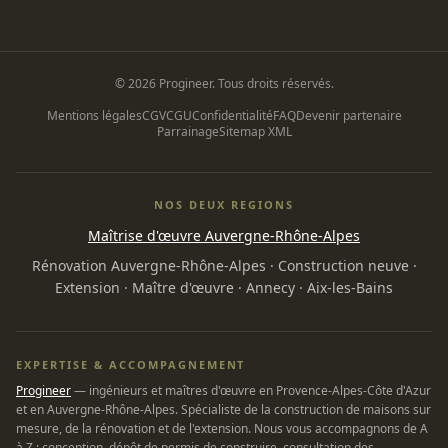
© 2026 Progineer. Tous droits réservés.
Mentions légales
CGV
CGU
Confidentialité
FAQ
Devenir partenaire
Parrainage
Sitemap XML
NOS DEUX REGIONS
Maîtrise d'œuvre Auvergne-Rhône-Alpes
Rénovation Auvergne-Rhône-Alpes
·
Construction neuve
·
Extension
·
Maître d'œuvre
·
Annecy
·
Aix-les-Bains
EXPERTISE & ACCOMPAGNEMENT
Progineer
— ingénieurs et maîtres d'œuvre en Provence-Alpes-Côte d'Azur
et en Auvergne-Rhône-Alpes. Spécialiste de la construction de maisons sur
mesure, de la rénovation et de l'extension. Nous vous accompagnons de A
à Z : conception, dépôt de permis de construire, consultation des