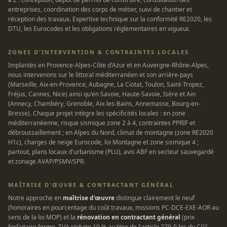
entreprises, coordination des corps de métier, suivi de chantier et
réception des travaux. Expertise technique sur la conformité RE2020, les
DTU, les Eurocodes et les obligations réglementaires en vigueur.
ZONES D'INTERVENTION & CONTRAINTES LOCALES
Implantés en Provence-Alpes-Côte d'Azur et en Auvergne-Rhône-Alpes,
nous intervenons sur le littoral méditerranéen et son arrière-pays
(Marseille, Aix-en-Provence, Aubagne, La Ciotat, Toulon, Saint-Tropez,
Fréjus, Cannes, Nice) ainsi qu'en Savoie, Haute-Savoie, Isère et Ain
(Annecy, Chambéry, Grenoble, Aix-les-Bains, Annemasse, Bourg-en-
Bresse). Chaque projet intègre les spécificités locales : en zone
méditerranéenne, risque sismique zone 2 à 4, contraintes PPRIF et
débroussaillement ; en Alpes du Nord, climat de montagne (zone RE2020
H1c), charges de neige Eurocode, loi Montagne et zone sismique 4 ;
partout, plans locaux d'urbanisme (PLU), avis ABF en secteur sauvegardé
et zonage AVAP/PSMV/SPR.
MAÎTRISE D'ŒUVRE & CONTRACTANT GÉNÉRAL
Notre approche en
maîtrise d'œuvre
distingue clairement le neuf
(honoraires en pourcentage du coût travaux, missions PC-DCE-EXE-AOR au
sens de la loi MOP) et la
rénovation en contractant général
(prix
forfaitaire ferme, TVA réduite 10 % au titre de l'article 279-0 bis du CGI