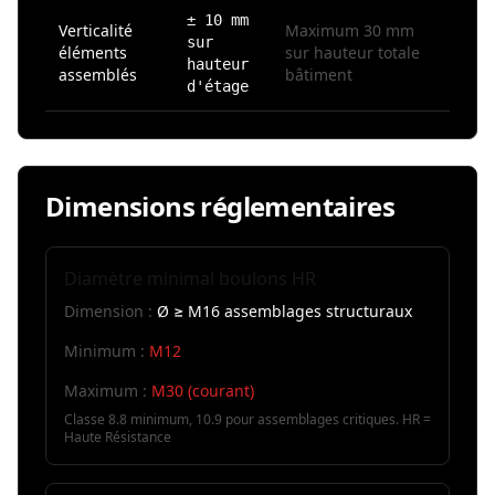
± 10 mm
Verticalité
Maximum 30 mm
sur
éléments
sur hauteur totale
hauteur
assemblés
bâtiment
d'étage
Dimensions réglementaires
Diamètre minimal boulons HR
Dimension :
Ø ≥ M16 assemblages structuraux
Minimum :
M12
Maximum :
M30 (courant)
Classe 8.8 minimum, 10.9 pour assemblages critiques. HR =
Haute Résistance