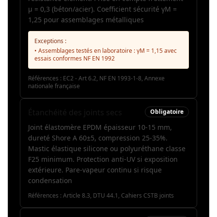
µ = 0,3 (béton/acier). Coefficient sécurité γM =
1,25 pour assemblages métalliques
Exceptions :
• Assemblages testés en laboratoire : γM = 1,15 avec
essais conformes NF EN 1992
Références :
EC2 - Art 6.2, NF EN 1993-1-8, Annexe
nationale française
Étanchéité des joints secs
Obligatoire
Joint élastomère EPDM épaisseur 10-15 mm,
dureté Shore A 60±5, compression 25-35%.
Mastic élastique silicone ou polyuréthane classe
F25 minimum. Protection anti-UV si exposition
extérieure. Pare-vapeur continu si risque
condensation
Références :
Article 8.3, DTU 44.1, Cahiers CSTB joints