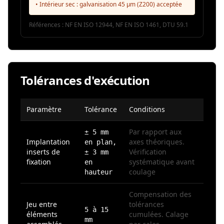
• Intérieur sec : galvanisation 45 µm (Z200) acceptée
Références :
NF EN ISO 12944, NF EN ISO 1461, DTU 59.1
Tolérances d'exécution
Paramètre
Tolérance
Conditions
Par rapport aux
± 5 mm
Implantation
axes théoriques.
en plan,
inserts de
Vérification
± 3 mm
fixation
systématique avant
en
coulage
hauteur
Compensation des
Jeu entre
tolérances
5 à 15
éléments
cumulées. Calage
mm