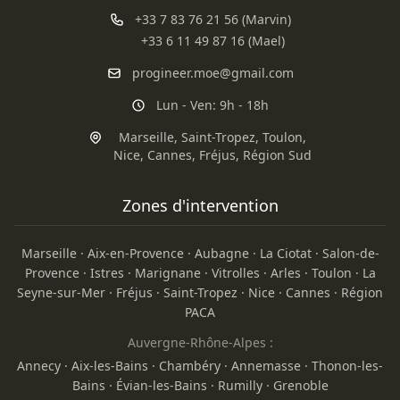
+33 7 83 76 21 56 (Marvin)
+33 6 11 49 87 16 (Mael)
progineer.moe@gmail.com
Lun - Ven: 9h - 18h
Marseille
,
Saint-Tropez
,
Toulon
,
Nice
,
Cannes
,
Fréjus
,
Région Sud
Zones d'intervention
Marseille
·
Aix-en-Provence
·
Aubagne
·
La Ciotat
·
Salon-de-
Provence
·
Istres
·
Marignane
·
Vitrolles
·
Arles
·
Toulon
·
La
Seyne-sur-Mer
·
Fréjus
·
Saint-Tropez
·
Nice
·
Cannes
·
Région
PACA
Auvergne-Rhône-Alpes :
Annecy
·
Aix-les-Bains
·
Chambéry
·
Annemasse
·
Thonon-les-
Bains
·
Évian-les-Bains
·
Rumilly
·
Grenoble