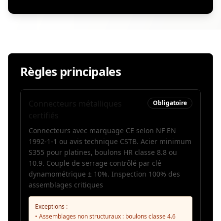
Règles principales
Connecteurs métalliques
Obligatoire
certifiés
Connecteurs avec marquage CE selon NF EN
1992-1-1 ou avis technique CSTB. Acier minimum
S355 pour platines, boulons HR classe 8.8 ou
10.9. Couple de serrage contrôlé par clé
dynamométrique ± 10%. Inspection 100% des
assemblages critiques
Exceptions :
• Assemblages non structuraux : boulons classe 4.6