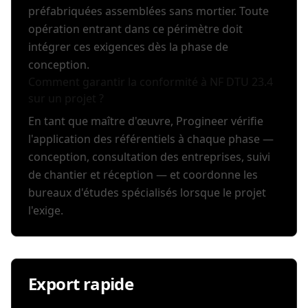
préfabriquées assemblées sans mortier. Toute
opération entrant dans ce périmètre doit
intégrer ces exigences dès la phase de
conception.
Comment garantir la conformité à NF DTU 23.4
sur un projet ?
En tant que maître d'œuvre, Progineer vérifie
l'application des référentiels à chaque phase —
conception, consultation des entreprises, suivi
de chantier et réception — et coordonne les
bureaux d'études spécialisés lorsque le projet
l'exige.
Export rapide