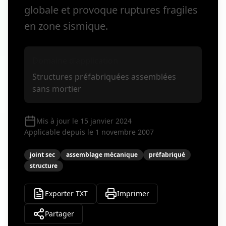
globale et provoque ruptures fragiles
en zone sismique.
Domaine d'application
Structures préfabriquées assemblées
sans mortier
Mis à jour le 15 janvier 2024
Applicable depuis le 1 novembre 2007
joint sec
assemblage mécanique
préfabriqué
structure
Exporter TXT
Imprimer
Partager