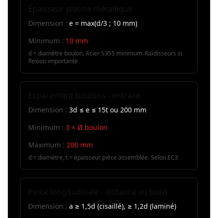
Épaisseur platine métallique
Dimension :
e = max(d/3 ; 10 mm)
Minimum :
10 mm
d = diamètre boulon. Acier S355 minimum. Raidisseurs si
flexion importante
Espacement boulons - entraxe
Dimension :
3d ≤ e ≤ 15t ou 200 mm
Minimum :
3 × Ø boulon
Maximum :
200 mm
d = diamètre, t = épaisseur pièce assemblée. Selon EC3
Pince longitudinale - distance au bord
Dimension :
a ≥ 1,5d (cisaillé), ≥ 1,2d (laminé)