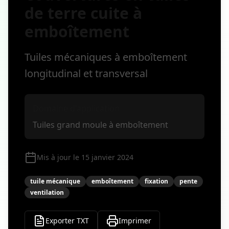
de terre cuite à
emboîtement
Tuiles mécaniques à emboîtement
longitudinal et transversal
Domaine d'application
Tuiles grand moule à emboîtement
Mis à jour le 15 janvier 2024
tuile mécanique
emboîtement
fixation
pente
ventilation
Exporter TXT
Imprimer