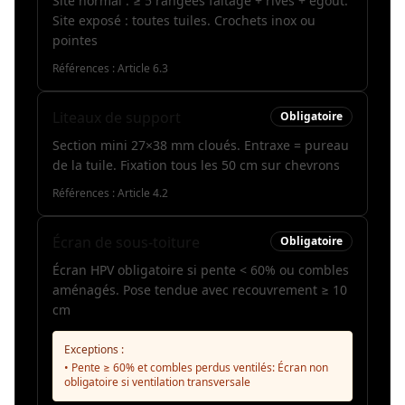
Site normal : ≥ 5 rangées faîtage + rives + égout.
Site exposé : toutes tuiles. Crochets inox ou
pointes
Références :
Article 6.3
Liteaux de support
Obligatoire
Section mini 27×38 mm cloués. Entraxe = pureau
de la tuile. Fixation tous les 50 cm sur chevrons
Références :
Article 4.2
Écran de sous-toiture
Obligatoire
Écran HPV obligatoire si pente < 60% ou combles
aménagés. Pose tendue avec recouvrement ≥ 10
cm
Exceptions :
• Pente ≥ 60% et combles perdus ventilés: Écran non
obligatoire si ventilation transversale