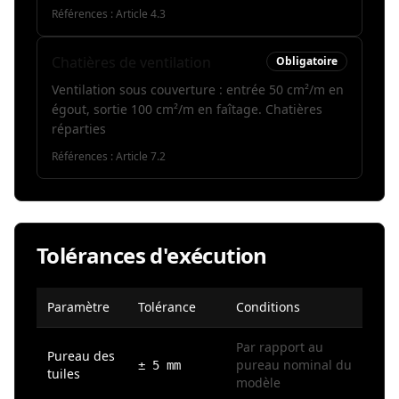
Références :
Article 4.3
Chatières de ventilation
Obligatoire
Ventilation sous couverture : entrée 50 cm²/m en
égout, sortie 100 cm²/m en faîtage. Chatières
réparties
Références :
Article 7.2
Tolérances d'exécution
Paramètre
Tolérance
Conditions
Par rapport au
Pureau des
pureau nominal du
± 5 mm
tuiles
modèle