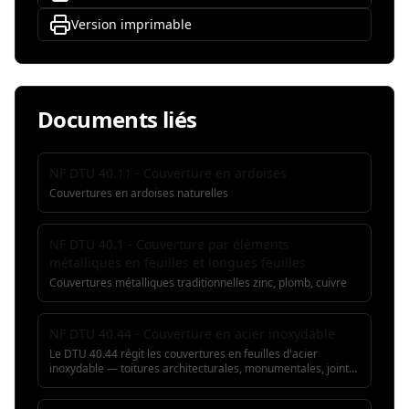
Version imprimable
Documents liés
NF DTU 40.11 - Couverture en ardoises
Couvertures en ardoises naturelles
NF DTU 40.1 - Couverture par éléments
métalliques en feuilles et longues feuilles
Couvertures métalliques traditionnelles zinc, plomb, cuivre
NF DTU 40.44 - Couverture en acier inoxydable
Le DTU 40.44 régit les couvertures en feuilles d'acier
inoxydable — toitures architecturales, monumentales, joints
debout ou tasseaux. Il définit les nuances 1.4404 ou 1.4571,
les pattes coulissantes, les joints de dilatation et les ferrures.