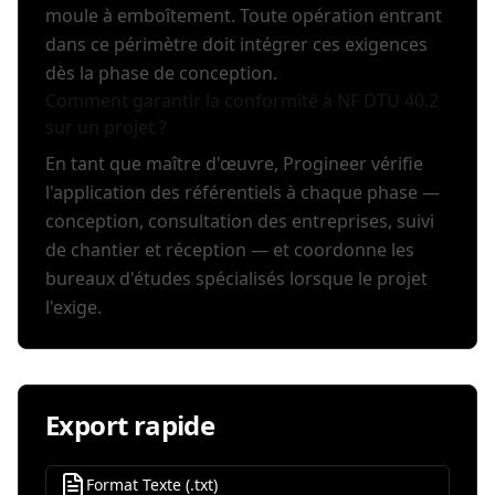
moule à emboîtement. Toute opération entrant
dans ce périmètre doit intégrer ces exigences
dès la phase de conception.
Comment garantir la conformité à NF DTU 40.2
sur un projet ?
En tant que maître d'œuvre, Progineer vérifie
l'application des référentiels à chaque phase —
conception, consultation des entreprises, suivi
de chantier et réception — et coordonne les
bureaux d'études spécialisés lorsque le projet
l'exige.
Export rapide
Format Texte (.txt)