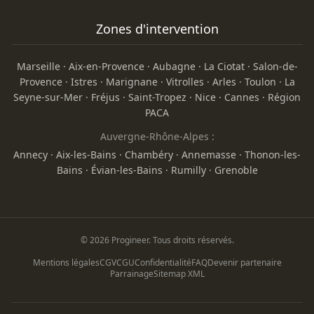
Zones d'intervention
Marseille
·
Aix-en-Provence
·
Aubagne
·
La Ciotat
·
Salon-de-
Provence
·
Istres
·
Marignane
·
Vitrolles
·
Arles
·
Toulon
·
La
Seyne-sur-Mer
·
Fréjus
·
Saint-Tropez
·
Nice
·
Cannes
·
Région
PACA
Auvergne-Rhône-Alpes :
Annecy
·
Aix-les-Bains
·
Chambéry
·
Annemasse
·
Thonon-les-
Bains
·
Évian-les-Bains
·
Rumilly
·
Grenoble
© 2026 Progineer. Tous droits réservés.
Mentions légales
CGV
CGU
Confidentialité
FAQ
Devenir partenaire
Parrainage
Sitemap XML