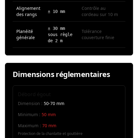
Alignement
Contrôle au
± 10 mm
des rangs
cordeau sur 10 m
± 30 mm
Planéité
Tolérance
sous règle
générale
couverture finie
de 2 m
Dimensions réglementaires
Débord égout
Dimension :
50-70 mm
Minimum :
50 mm
Maximum :
70 mm
Protection de la chanlatte et gouttière