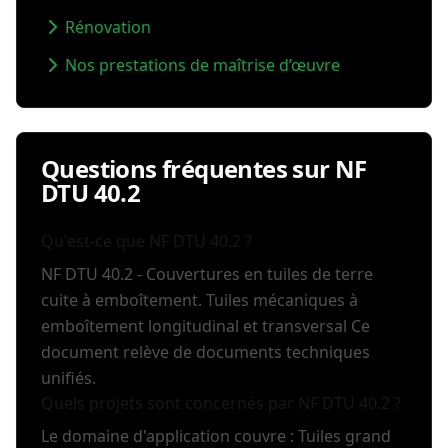
Rénovation
Nos prestations de maîtrise d’œuvre
Questions fréquentes sur NF
DTU 40.2
Qu'est-ce que NF DTU 40.2 ?
NF DTU 40.2 - Couvertures en tuiles de terre
cuite à emboîtement. Tuiles mécaniques à
emboîtement longitudinal et transversal Ce
document relève de documents techniques
unifiés.
Quels projets sont concernés par NF DTU 40.2 ?
Le domaine d'application couvre : Tuiles grand