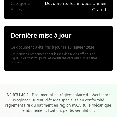
Catégorie
Documents Techniques Unifiés
Accès
Gratuit
Dernière mise à jour
Ce document a été mis à jour le
15 janvier 2024
Les données présentées sont issues des textes officiels en
vigueur. Vérifiez toujours les dernières versions sur les sites
officiels.
NF DTU 40.2
- Documentation réglementaire du Workspace
Progineer. Bureau d'études spécialisé en conformité
réglementaire du bâtiment en région PACA. tuile mécanique,
emboîtement, fixation, pente, ventilation.