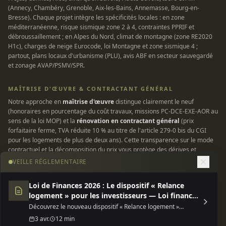
(Annecy, Chambéry, Grenoble, Aix-les-Bains, Annemasse, Bourg-en-
Bresse). Chaque projet intègre les spécificités locales : en zone
méditerranéenne, risque sismique zone 2 à 4, contraintes PPRIF et
débroussaillement ; en Alpes du Nord, climat de montagne (zone RE2020
H1c), charges de neige Eurocode, loi Montagne et zone sismique 4 ;
partout, plans locaux d'urbanisme (PLU), avis ABF en secteur sauvegardé
et zonage AVAP/PSMV/SPR.
MAÎTRISE D'ŒUVRE & CONTRACTANT GÉNÉRAL
Notre approche en
maîtrise d'œuvre
distingue clairement le neuf
(honoraires en pourcentage du coût travaux, missions PC-DCE-EXE-AOR au
sens de la loi MOP) et la
rénovation en contractant général
(prix
forfaitaire ferme, TVA réduite 10 % au titre de l'article 279-0 bis du CGI
pour les logements de plus de deux ans). Cette transparence sur le mode
contractuel et la décomposition du prix vous protège des dérives et
garantit une enveloppe maîtrisée. Tous nos chantiers sont couverts par
VEILLE RÉGLEMENTAIRE
une assurance responsabilité civile professionnelle et une garantie
décennale conforme à la loi Spinetta du 4 janvier 1978.
Loi de Finances 2026 : Le dispositif « Relance
logement » pour les investisseurs — Loi finances
INFORMATIONS LÉGALES
2026 dispositif relance
Découvrez le nouveau dispositif « Relance logement »
SIRET 935 185 785 00018 — TVA intracommunautaire FR 80 935 185 785
(Jeanbrun) de la Loi de Finances 2026, une opportunité fiscale
3 avr.
12 min
majeure pour l'investissement locatif neuf ou rénové.
— Siège social 229 rue Saint-Honoré, 75001 Paris — Contact