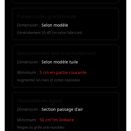
Pureau tuiles grand moule
Dimension :
Selon modèle
Généralement 35-40 cm selon fabricant
Recouvrement latéral emboîtement
Dimension :
Selon modèle tuile
Minimum :
5 cm en partie courante
Augmenter en rives et zones exposées
Ventilation en égout
Dimension :
Section passage d'air
Minimum :
50 cm²/m linéaire
Peigne ou grille anti-nuisibles