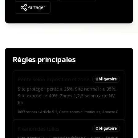
Partager
Règles principales
Pente selon exposition et zone
Obligatoire
Site protégé : pente ≥ 25%. Site normal : ≥ 35%.
Site exposé : ≥ 40%. Zones 1,2,3 selon carte NV
65
Références :
Article 5.1, Carte zones climatiques, Annexe B
Fixation des tuiles
Obligatoire