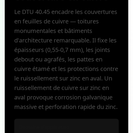
Le DTU 40.45 encadre les couvertures
en feuilles de cuivre — toitures
monumentales et bâtiments
d'architecture remarquable. Il fixe les
épaisseurs (0,55-0,7 mm), les joints
debout ou agrafés, les pattes en
cuivre étamé et les protections contre
le ruissellement sur zinc en aval. Un
ruissellement de cuivre sur zinc en
aval provoque corrosion galvanique
massive et perforation rapide du zinc.
Domaine d'application