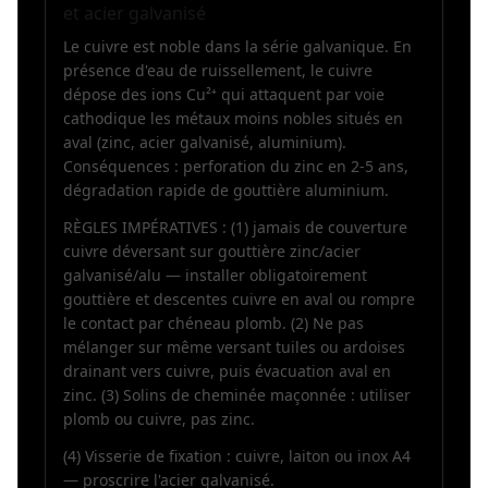
et acier galvanisé
Le cuivre est noble dans la série galvanique. En
présence d'eau de ruissellement, le cuivre
dépose des ions Cu²⁺ qui attaquent par voie
cathodique les métaux moins nobles situés en
aval (zinc, acier galvanisé, aluminium).
Conséquences : perforation du zinc en 2-5 ans,
dégradation rapide de gouttière aluminium.
RÈGLES IMPÉRATIVES : (1) jamais de couverture
cuivre déversant sur gouttière zinc/acier
galvanisé/alu — installer obligatoirement
gouttière et descentes cuivre en aval ou rompre
le contact par chéneau plomb. (2) Ne pas
mélanger sur même versant tuiles ou ardoises
drainant vers cuivre, puis évacuation aval en
zinc. (3) Solins de cheminée maçonnée : utiliser
plomb ou cuivre, pas zinc.
(4) Visserie de fixation : cuivre, laiton ou inox A4
— proscrire l'acier galvanisé.