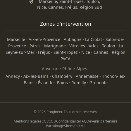
Marseille
,
Saint-Tropez
,
Toulon
,
Nice
,
Cannes
,
Fréjus
,
Région Sud
Zones d'intervention
Marseille
·
Aix-en-Provence
·
Aubagne
·
La Ciotat
·
Salon-de-
Provence
·
Istres
·
Marignane
·
Vitrolles
·
Arles
·
Toulon
·
La
Seyne-sur-Mer
·
Fréjus
·
Saint-Tropez
·
Nice
·
Cannes
·
Région
PACA
Auvergne-Rhône-Alpes :
Annecy
·
Aix-les-Bains
·
Chambéry
·
Annemasse
·
Thonon-les-
Bains
·
Évian-les-Bains
·
Rumilly
·
Grenoble
© 2026 Progineer. Tous droits réservés.
Mentions légales
CGV
CGU
Confidentialité
FAQ
Devenir partenaire
Parrainage
Sitemap XML