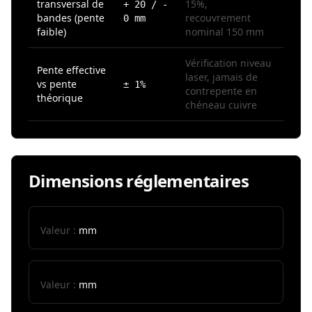
transversal de
15%,
+ 20 / -
bandes (pente
recouvrement
0 mm
faible)
nominal 150 mm
Vérification niveau
Pente effective
laser, jamais de
vs pente
± 1%
contrepente en
théorique
chéneau cuivre
Dimensions réglementaires
Valeur :
mm
Valeur :
mm