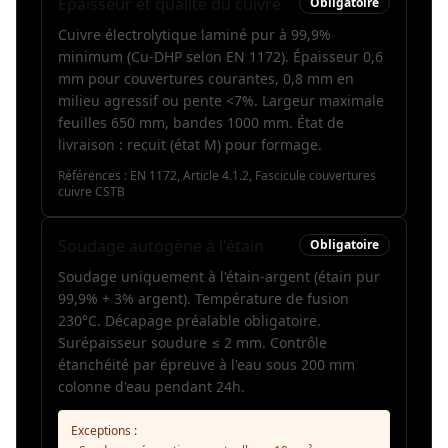
Épaisseur et qualité du cuivre
Obligatoire
Cuivre électrolytique laminé pur à 99,9%
minimum (Cu-DHP selon EN 1172). Épaisseur 0,6
mm pour couvertures courantes, 0,8 mm en
milieu agressif ou pente <7%. Largeur maximale
feuilles 650 mm, bandes 1000 mm. État de
livraison : recuit (état M) pour formage.
Références :
EN 1172, Article 4.1.2, Fascicule couvertures
cuivre CSTB
Soudage autogène à l'étain
Obligatoire
Soudage uniquement à l'étain-argent (étain pur
99,9% + 3% argent). Température de fusion
230°C. Décapage préalable obligatoire.
Surépaisseur soudure ≤ 2 mm. Contrôle
étanchéité par épreuve à l'eau sous 200 mm
colonne d'eau pendant 24h.
Exceptions :