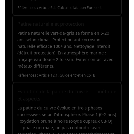
Références :
Article 6.4, Calculs dilatation Eurocode
Patine naturelle et protection
Patine naturelle vert-de-gris se forme en 5-20
ans selon climat. Protection anticorrosion
naturelle efficace 100+ ans. Nettoyage interdit
(détruit protection). En atmosphère marine :
rinçage eau douce 2 fois/an. Éviter contact avec
métaux différents.
Références :
Article 12.1, Guide entretien CSTB
Évolution de la patine du cuivre — cinétique
et aspects
La patine du cuivre évolue en trois phases
successives selon l'atmosphère. Phase 1 (0-2 ans)
: oxydation brune à noire (oxyde cupreux Cu₂O)
— phase normale, ne pas confondre avec