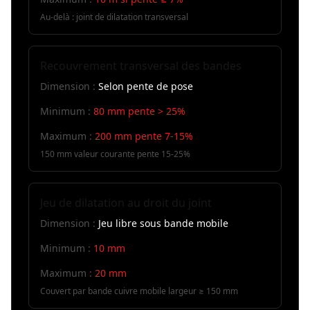
Au-delà : joint de dilatation transversal
Recouvrement transversal des bandes
Dimension :
Selon pente de pose
Minimum :
80 mm pente > 25%
Maximum :
200 mm pente 7-15%
150 mm valeur courante pente 15-25%
Jeu de dilatation au droit du joint
Dimension :
Jeu libre sous bande mobile
Minimum :
10 mm
Maximum :
20 mm
Couvert par bande cuivre mobile largeur ≥ 150 mm