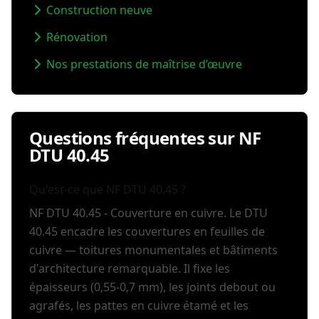
Construction neuve
Rénovation
Nos prestations de maîtrise d’œuvre
Questions fréquentes sur NF
DTU 40.45
Qu'est-ce que NF DTU 40.45 ?
NF DTU 40.45 - Couverture en cuivre. Le DTU
40.45 encadre les couvertures en feuilles de
cuivre — toitures monumentales et bâtiments
d'architecture remarquable. Il fixe les
épaisseurs (0,55-0,7 mm), les joints debout ou
agrafés, les pattes en cuivre étamé et les