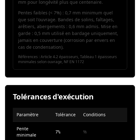
mm pour longévité plus que centenaire.
Pentes faibles (< 7%) : 0,7 mm minimum quel
que soit l'ouvrage. Bandes de solins, faîtages,
arêtiers, abergements : 0,6 mm admis. Mise en
garde : 0,5 mm utilisé en bardage uniquement,
jamais en couverture (corrosion par envers en
cas de condensation).
Références :
Article 4.2 épaisseurs, Tableau 1 épaisseurs
minimales selon ouvrage, NF EN 1172
Tolérances d'exécution
Paramètre
Tolérance
Conditions
Pente
%
7%
minimale