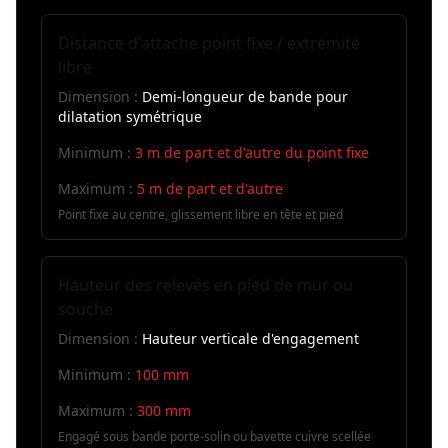
Distance d'attache point fixe / extrémité
libre
Dimension :
Demi-longueur de bande pour
dilatation symétrique
Minimum :
3 m de part et d'autre du point fixe
Maximum :
5 m de part et d'autre
Point fixe au centre, glissement libre en tête et pied
Hauteur des relevés en pied de mur ou
souche
Dimension :
Hauteur verticale d'engagement
Minimum :
100 mm
Maximum :
300 mm
Engagé sous bande porte-solin ou bavette cuivre scellée