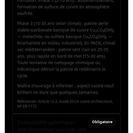
corrosion. Phase 2 (2-10 ans) : assombrissement,
formation de sulfure de cuivre en atmosphère
soufrée.
Phase 3 (10-30 ans selon climat) : patine verte
stable (carbonate basique de cuivre Cu₂CO₃(OH)₂
— malachite, ou sulfate basique Cu₄SO₄(OH)₆ —
brochantite en milieu industriel). En PACA, climat
sec méditerranéen : patine vert clair en 25-35
ans, plus rapide en bord de mer (15-20 ans).
Toute tentative de nettoyage chimique ou
mécanique détruit la patine et redémarre le
cycle.
Maître d'ouvrage à informer : aspect cuivre neuf
brillant ne dure que quelques semaines.
Références :
Article 12.2, Guide ECCA cuivre architectural,
NF EN 1172
Compatibilité galvanique :
Obligatoire
interdire contact aval avec zinc