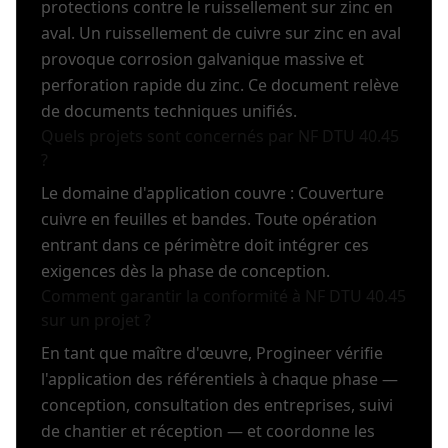
protections contre le ruissellement sur zinc en
aval. Un ruissellement de cuivre sur zinc en aval
provoque corrosion galvanique massive et
perforation rapide du zinc. Ce document relève
de documents techniques unifiés.
Quels projets sont concernés par NF DTU 40.45
?
Le domaine d'application couvre : Couverture
cuivre en feuilles et bandes. Toute opération
entrant dans ce périmètre doit intégrer ces
exigences dès la phase de conception.
Comment garantir la conformité à NF DTU 40.45
sur un projet ?
En tant que maître d'œuvre, Progineer vérifie
l'application des référentiels à chaque phase —
conception, consultation des entreprises, suivi
de chantier et réception — et coordonne les