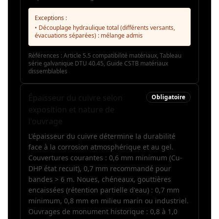
Exceptions :
• Découplage hydraulique total (différents versants,
évacuations séparées) : mélange admis
Références :
Article 5.5 compatibilité matériaux, Tableau
série galvanique DTU 40.45, Guide CSTB matériaux
dissemblables
Épaisseur du cuivre selon
Obligatoire
exposition et nature de
l'ouvrage
L'épaisseur du cuivre détermine la durabilité
face à la corrosion atmosphérique et au gel.
Couvertures courantes : 0,6 mm minimum (Cu-
DHP état recuit), 0,7 mm recommandé pour
bandes > 6 m. Noues, chéneaux, gouttières
encaissées (rétention partielle d'eau) : 0,7 mm
minimum, 0,8 mm en milieu marin ou industriel.
Ouvrages de monument historique : 0,8 à 1,0