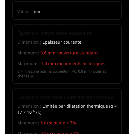
Valeur :
mm
Épaisseur cuivre selon exposition
Dimension :
Épaisseur courante
Minimum :
0,6 mm couverture standard
Maximum :
1,0 mm monuments historiques
0,7 mm zone marine ou pente < 7%, 0,8 mm noues et
chéneaux
Longueur maximale d'une bande continue
Dimension :
Limitée par dilatation thermique (α =
17 × 10⁻⁶ /K)
Minimum :
6 m si pente < 7%
Maximum :
10 m si pente ≥ 7%