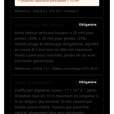
• Soudures réparation ponctuelles < 10 cm²
Références :
Article 8.2, DTU 40.1 - Annexe A
Assemblages mécaniques
Obligatoire
Joints debout verticaux hauteur ≥ 25 mm pour
pentes <25%, ≥ 20 mm pour pentes >25%.
Double pliage et sertissage obligatoires. Agrafes
en cuivre Ø 3 mm tous les 600 mm maximum.
Rivets cuivre pour maintien, jamais fer ou acier
(corrosion galvanique).
Références :
Article 7.3.1, Tableau assemblages DTU 40.45
Joints de dilatation
Obligatoire
Coefficient dilatation cuivre : 17 × 10⁻⁶ K⁻¹. Joints
dilatation tous les 10 m maximum en longueur, 6
m en largeur. Jeu minimal 10 mm couvert par
bande cuivre mobile. Fixation par point fixe
central, glissement libre vers extrémités.