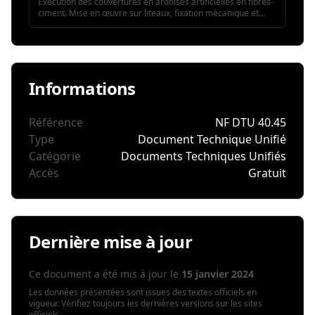
Exécution des couvertures en ardoises artificielles en fibres-
ciment. Mise en œuvre sur liteaux, fixation mécanique et
étanchéité.
Informations
Référence
NF DTU 40.45
Type
Document Technique Unifié
Catégorie
Documents Techniques Unifiés
Accès
Gratuit
Dernière mise à jour
Ce document a été mis à jour le
15 janvier 2024
Les données présentées sont issues des textes officiels en
vigueur. Vérifiez toujours les dernières versions sur les sites
officiels.