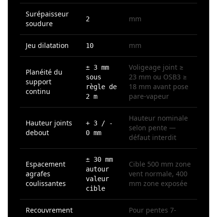
Surépaisseur
mm
2
soudure
Jeu dilatation
mm
10
Voligeage joint ≥
± 3 mm
Planéité du
23 mm ou OSB3 ≥
sous
support
18 mm avant pose
règle de
continu
pare-vapeur
2 m
Hauteur nominale
Hauteur joints
+ 3 / -
selon pente —
debout
0 mm
défaut interdit
± 30 mm
Espacement
Cible 500 mm zone
autour
agrafes
vent normale, 400
valeur
coulissantes
mm zone exposée
cible
Recouvrement
Pour pentes 7-