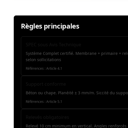
Règles principales
SPEC sous Avis Technique
Système Complet certifié. Membrane + primaire + re
selon sollicitations
Références :
Article 4.1
Support conforme
Béton ou chape. Planéité ± 3 mm/m. Siccité du suppor
Références :
Article 5.1
Relevés obligatoires
Relevé 10 cm minimum en vertical. Angles renforcés