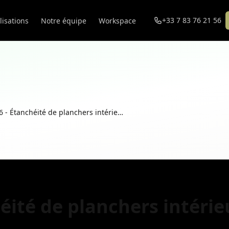
+33 7 83 76 21 56
lisations
Notre équipe
Workspace
NF DTU 43.6 - Étanchéité de planchers intérieurs
éité de planchers intérie