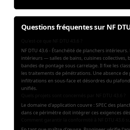
Questions fréquentes sur NF DTU
Qu'est-ce que NF DTU 43.6 ?
NF DTU 43.6 - Étanchéité de planchers intérieurs.
intérieurs — salles de bains, cuisines collectives
bandes de pontage sous carrelage. Il fixe les cla
les traitements de pénétrations. Une absence de 
infiltrations en sous-face et désordres du plaf
unifiés.
Quels projets sont concernés par NF DTU 43.6 ?
Le domaine d'application couvre : SPEC des planc
dans ce périmètre doit intégrer ces exigences dè
Comment garantir la conformité à NF DTU 43.6 su
En tant que maître d'œuvre, Progineer vérifie l'a