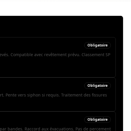
Obligatoire
levés. Compatible avec revêtement prévu. Classement SP
Obligatoire
t. Pente vers siphon si requis. Traitement des fissures
Obligatoire
 par bandes. Raccord aux évacuations. Pas de percement