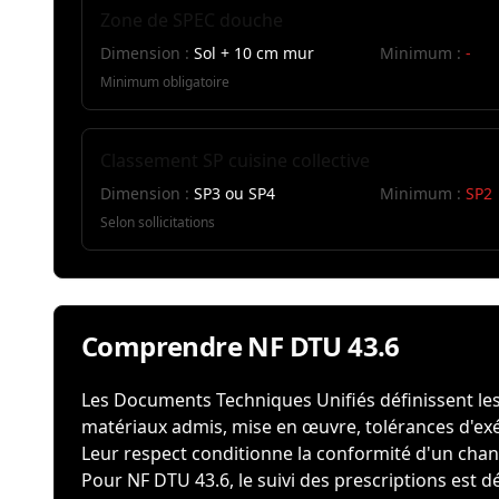
Zone de SPEC douche
Dimension :
Sol + 10 cm mur
Minimum :
-
Minimum obligatoire
Classement SP cuisine collective
Dimension :
SP3 ou SP4
Minimum :
SP2
Selon sollicitations
Comprendre NF DTU 43.6
Les Documents Techniques Unifiés définissent les r
matériaux admis, mise en œuvre, tolérances d'exé
Leur respect conditionne la conformité d'un chant
Pour NF DTU 43.6, le suivi des prescriptions est 