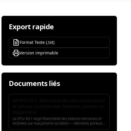
Export rapide
Format Texte (.txt)
Version imprimable
Documents liés
NF DTU 43.1 - Étanchéité des toitures-terrasses
et toitures inclinées avec éléments porteurs en
maçonnerie
Le DTU 43.1 régit l'étanchéité des toitures-terrasses et
inclinées sur maçonnerie ou béton — éléments porteurs
en dalle béton coulée, dalles préfabriquées ou bacs acier.