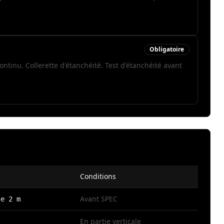
Obligatoire
ntinu. Collerette d'étanchéité. Test d'étanchéité avant
Conditions
Avant SPEC
le 2 m
En partie verticale