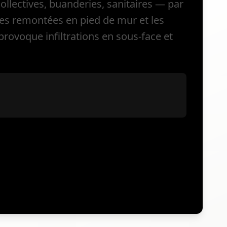
ollectives, buanderies, sanitaires — par
 les remontées en pied de mur et les
rovoque infiltrations en sous-face et