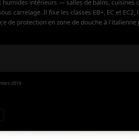
x humides intérieurs — salles de bains, cuisines c
s carrelage. Il fixe les classes EB+, EC et EC2,
e de protection en zone de douche à l'italienne p
 mars 2019