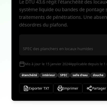
Le DTU 43.6 régit l'étanchéité des locau
système liquide ou bandes de pontage sou
traitements de pénétrations. Une absenc
désordres du plafond.
Domaine d'application
SPEC des planchers en locaux humides
Mis à jour le 15 janvier 2024
Applicable depuis le 1
étanchéité
intérieur
SPEC
salle d'eau
douche
Exporter TXT
Imprimer
Partager