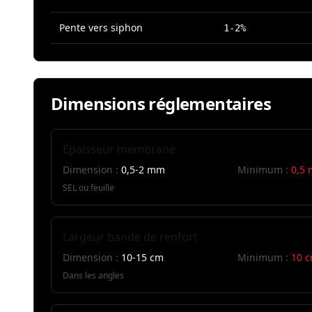
Pente vers siphon
1-2%
Dimensions réglementaires
Épaisseur membrane
Dimension :
0,5-2 mm
Minimum :
0,5
SEL ou feuille
Largeur bande de renfort
Dimension :
10-15 cm
Minimum :
10 
Dans les angles