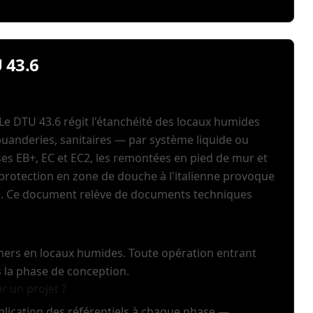
 43.6
 Le DTU 43.6 régit l'étanchéité des locaux humides
, buanderies, sanitaires — par système liquide ou
sses EB+, EC et EC2, les remontées en pied de mur et
protection en zone de douche à l'italienne provoque
ond. Ce document relève de documents techniques
hers en locaux humides. Toute opération entrant
s la phase de conception.
r un projet ?
pplication des référentiels à chaque phase —