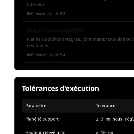
ultérieur
Références :
Article 5.3
Raccord aux évacuations
Platine de siphon intégrée. Joint membrane/platine co
revêtement
Références :
Article 5.4
Tolérances d'exécution
Paramètre
Tolérance
Planéité support
± 3 mm sous règ
Hauteur relevé mini
≥ 10 cm