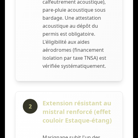
calfeutrement acoustique),
pare-pluie acoustique sous
bardage. Une attestation
acoustique au dépôt du
permis est obligatoire.
L'éligibilité aux aides
aérodromes (financement
isolation par taxe TNSA) est
vérifiée systématiquement.
Extension résistant au
2
mistral renforcé (effet
couloir Estaque-étang)
Marignane subit l'un des