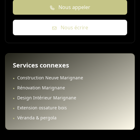
Nous appeler
Nous écrire
Services connexes
Construction Neuve Marignane
•
Rénovation Marignane
•
Design Intérieur Marignane
•
Extension ossature bois
•
Véranda & pergola
•