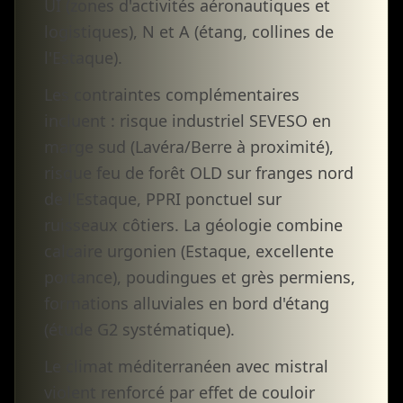
UI (zones d'activités aéronautiques et
logistiques), N et A (étang, collines de
l'Estaque).
Les contraintes complémentaires
incluent : risque industriel SEVESO en
marge sud (Lavéra/Berre à proximité),
risque feu de forêt OLD sur franges nord
de l'Estaque, PPRI ponctuel sur
ruisseaux côtiers. La géologie combine
calcaire urgonien (Estaque, excellente
portance), poudingues et grès permiens,
formations alluviales en bord d'étang
(étude G2 systématique).
Le climat méditerranéen avec mistral
violent renforcé par effet de couloir