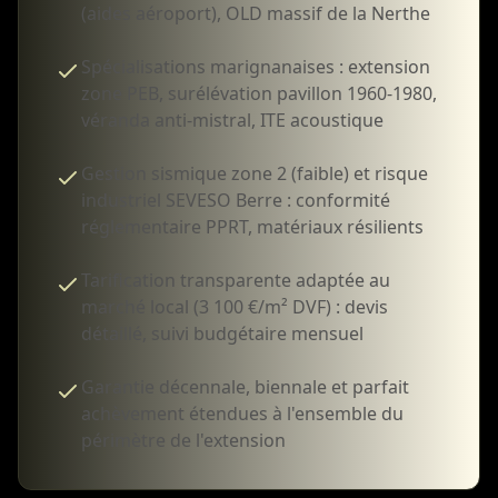
(aides aéroport), OLD massif de la Nerthe
Spécialisations marignanaises : extension
zone PEB, surélévation pavillon 1960-1980,
véranda anti-mistral, ITE acoustique
Gestion sismique zone 2 (faible) et risque
industriel SEVESO Berre : conformité
réglementaire PPRT, matériaux résilients
Tarification transparente adaptée au
marché local (3 100 €/m² DVF) : devis
détaillé, suivi budgétaire mensuel
Garantie décennale, biennale et parfait
achèvement étendues à l'ensemble du
périmètre de l'extension