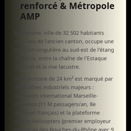
renforcé & Métropole
AMP
Marignane, ville de 32 502 habitants
chef-lieu de l'ancien canton, occupe une
position singulière au sud-est de l'étang
de Berre, entre la chaîne de l'Estaque
(Nerthe) et la rive lacustre.
Son territoire de 24 km² est marqué par
deux pôles industriels majeurs :
l'aéroport international Marseille-
Provence (11 M passagers/an, 8e
aéroport français) et la plateforme
Airbus Helicopters (premier employeur
industriel des Bouches-du-Rhône avec 9