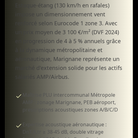
Estaque-étang (130 km/h en rafales)
impose un dimensionnement vent
renforcé selon Eurocode 1 zone 3. Avec
un prix moyen de 3 100 €/m² (DVF 2024)
en progression de 4 à 5 % annuels grâce
à la dynamique métropolitaine et
aéronautique, Marignane représente un
marché d'extension solide pour les actifs
salariés AMP/Airbus.
Maîtrise PLU intercommunal Métropole
AMP : zonage Marignane, PEB aéroport,
prescriptions acoustiques zones A/B/C/D
Expertise acoustique aéronautique :
DnT,A,tr ≥ 38-45 dB, double vitrage