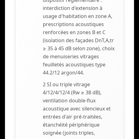
dispositif réglementaire :
interdiction d'extension à
usage d'habitation en zone A,
prescriptions acoustiques
renforcées en zones B et C
(isolation des façades DnT,A,tr
≥ 35 à 45 dB selon zone), choix
de menuiseries vitrages
feuilletés acoustiques type
44.2/12 argon/44.
2 SI ou triple vitrage
4/12/4/12/4 (Rw ≥ 38 dB),
ventilation double-flux
acoustique avec silencieux et
entrées d'air pré-traitées,
étanchéité périphérique
soignée (joints triples,