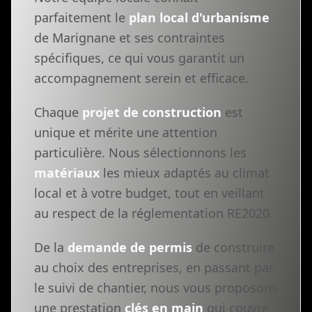
parfaitement le
plan local d'urbanisme
de Marignane et ses contraintes
spécifiques, ce qui vous garantit un
accompagnement serein et efficace.
Chaque
projet de construction
est
unique et mérite une attention
particulière. Nous sélectionnons les
matériaux
les mieux adaptés au climat
local et à votre budget, tout en veillant
au respect de la réglementation RE2020.
De la
demande de permis
de construire
au choix des entreprises, en passant par
le suivi de chantier, nous vous proposons
une prestation
clés en main
qui couvre