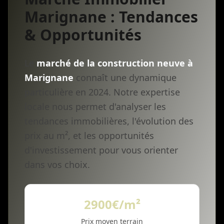
Marignane : Tendances
& Opportunités
Le
marché de la construction neuve à
Marignane
connaît une dynamique
particulière en 2024. Notre expertise
locale nous permet d'analyser les
tendances immobilières, l'évolution des
prix au m², et les opportunités
d'investissement pour vous orienter
dans vos choix.
2900€/m²
Prix moyen terrain