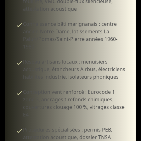
feuilleté, VMC double-flux silencieuse,
attestation acoustique
Connaissance bâti marignanais : centre
ancien Notre-Dame, lotissements La
Palun/Pomas/Saint-Pierre années 1960-
1980
Réseau artisans locaux : menuisiers
acoustique, étancheurs Airbus, électriciens
habilités industrie, isolateurs phoniques
Conception vent renforcé : Eurocode 1
zone 3, ancrages tirefonds chimiques,
couvertures clouage 100 %, vitrages classe
E4
Procédures spécialisées : permis PEB,
attestation acoustique, dossier TNSA