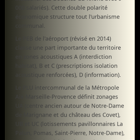
000 salariés). Cette double polarité
économique structure tout l'urbanisme
communal.
Le PEB de l'aéroport (révisé en 2014)
classe une part importante du territoire
en zones acoustiques A (interdiction
habitat), B et C (prescriptions isolation
acoustique renforcées), D (information).
Le PLU intercommunal de la Métropole
Aix-Marseille-Provence définit zonages
UA (centre ancien autour de Notre-Dame
de Marignane et du château des Covet),
UB et UC (lotissements pavillonnaires La
Palun, Pomas, Saint-Pierre, Notre-Dame),