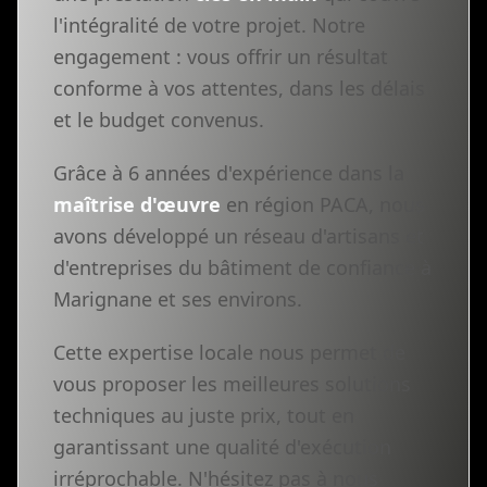
l'intégralité de votre projet. Notre
engagement : vous offrir un résultat
conforme à vos attentes, dans les délais
et le budget convenus.
Grâce à 6 années d'expérience dans la
maîtrise d'œuvre
en région PACA, nous
avons développé un réseau d'artisans et
d'entreprises du bâtiment de confiance à
Marignane et ses environs.
Cette expertise locale nous permet de
vous proposer les meilleures solutions
techniques au juste prix, tout en
garantissant une qualité d'exécution
irréprochable. N'hésitez pas à nous