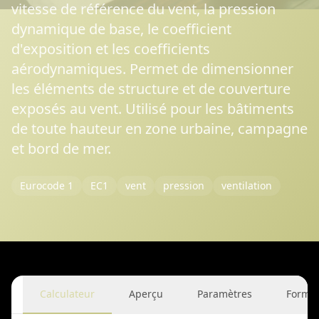
vitesse de référence du vent, la pression
dynamique de base, le coefficient
d'exposition et les coefficients
aérodynamiques. Permet de dimensionner
les éléments de structure et de couverture
exposés au vent. Utilisé pour les bâtiments
de toute hauteur en zone urbaine, campagne
et bord de mer.
Eurocode 1
EC1
vent
pression
ventilation
Calculateur
Aperçu
Paramètres
Formu