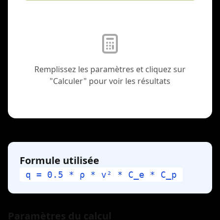
Remplissez les paramètres et cliquez sur
"Calculer" pour voir les résultats
Formule utilisée
q = 0.5 * ρ * v² * C_e * C_p
Paramètres du calcul