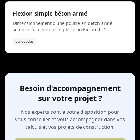
pour le pré-dimensionnement de planchers, poutres
et solivages en logements, ERP et bâtiments
Flexion simple béton armé
industriels neufs ou rénovés.
Dimensionnement d'une poutre en béton armé
soumise à la flexion simple selon Eurocode 2
eurocodes
Besoin d'accompagnement
sur votre projet ?
Nos experts sont à votre disposition pour
vous conseiller et vous accompagner dans vos
calculs et vos projets de construction.