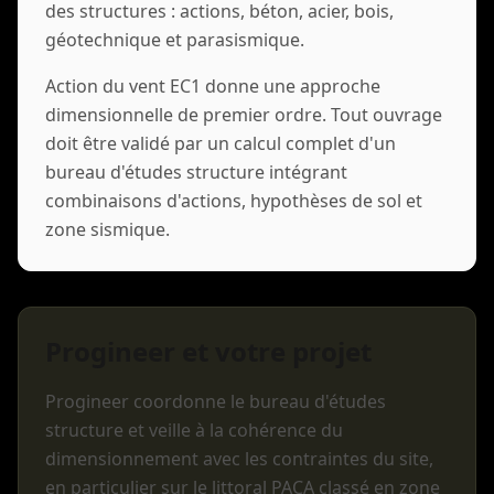
des structures : actions, béton, acier, bois,
géotechnique et parasismique.
Action du vent EC1 donne une approche
dimensionnelle de premier ordre. Tout ouvrage
doit être validé par un calcul complet d'un
bureau d'études structure intégrant
combinaisons d'actions, hypothèses de sol et
zone sismique.
Progineer et votre projet
Progineer coordonne le bureau d'études
structure et veille à la cohérence du
dimensionnement avec les contraintes du site,
en particulier sur le littoral PACA classé en zone