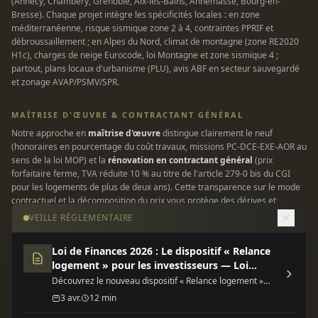
(Annecy, Chambéry, Grenoble, Aix-les-Bains, Annemasse, Bourg-en-
Bresse). Chaque projet intègre les spécificités locales : en zone
méditerranéenne, risque sismique zone 2 à 4, contraintes PPRIF et
débroussaillement ; en Alpes du Nord, climat de montagne (zone RE2020
H1c), charges de neige Eurocode, loi Montagne et zone sismique 4 ;
partout, plans locaux d'urbanisme (PLU), avis ABF en secteur sauvegardé
et zonage AVAP/PSMV/SPR.
MAÎTRISE D'ŒUVRE & CONTRACTANT GÉNÉRAL
Notre approche en
maîtrise d'œuvre
distingue clairement le neuf
(honoraires en pourcentage du coût travaux, missions PC-DCE-EXE-AOR au
sens de la loi MOP) et la
rénovation en contractant général
(prix
forfaitaire ferme, TVA réduite 10 % au titre de l'article 279-0 bis du CGI
pour les logements de plus de deux ans). Cette transparence sur le mode
contractuel et la décomposition du prix vous protège des dérives et
garantit une enveloppe maîtrisée. Tous nos chantiers sont couverts par
VEILLE RÉGLEMENTAIRE
une assurance responsabilité civile professionnelle et une garantie
décennale conforme à la loi Spinetta du 4 janvier 1978.
Loi de Finances 2026 : Le dispositif « Relance
logement » pour les investisseurs — Loi
INFORMATIONS LÉGALES
finances 2026 dispositif relance
Découvrez le nouveau dispositif « Relance logement »
SIRET 935 185 785 00018 — TVA intracommunautaire FR 80 935 185 785
(Jeanbrun) de la Loi de Finances 2026, une opportunité
3 avr.
12 min
fiscale majeure pour l'investissement locatif neuf ou
— Siège social 229 rue Saint-Honoré, 75001 Paris — Contact
rénové.