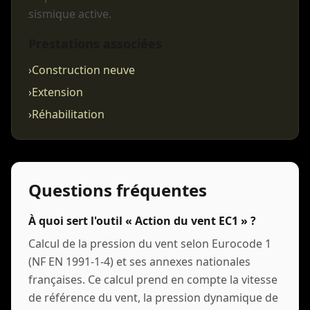
sismique active.
Prestations associées
›
Construction neuve
›
Extension
›
Réhabilitation
Questions fréquentes
À quoi sert l'outil « Action du vent EC1 » ?
Calcul de la pression du vent selon Eurocode 1
(NF EN 1991-1-4) et ses annexes nationales
françaises. Ce calcul prend en compte la vitesse
de référence du vent, la pression dynamique de