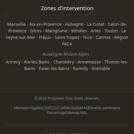
Zones d'intervention
Marseille
·
Aix-en-Provence
·
Aubagne
·
La Ciotat
·
Salon-de-
Provence
·
Istres
·
Marignane
·
Vitrolles
·
Arles
·
Toulon
·
La
Seyne-sur-Mer
·
Fréjus
·
Saint-Tropez
·
Nice
·
Cannes
·
Région
PACA
Auvergne-Rhône-Alpes :
Annecy
·
Aix-les-Bains
·
Chambéry
·
Annemasse
·
Thonon-les-
Bains
·
Évian-les-Bains
·
Rumilly
·
Grenoble
© 2026 Progineer. Tous droits réservés.
Mentions légales
CGV
CGU
Confidentialité
FAQ
Devenir partenaire
Parrainage
Sitemap XML