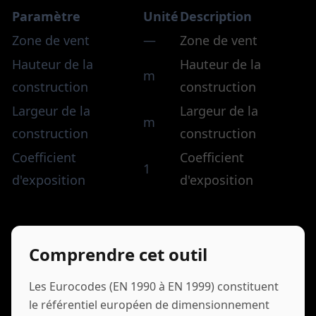
Paramètre
Unité
Description
Zone de vent
—
Zone de vent
Hauteur de la
Hauteur de la
m
construction
construction
Largeur de la
Largeur de la
m
construction
construction
Coefficient
Coefficient
1
d'exposition
d'exposition
Comprendre cet outil
Les Eurocodes (EN 1990 à EN 1999) constituent
le référentiel européen de dimensionnement