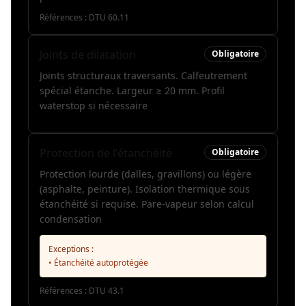
Références :
DTU 60.11
Joints de dilatation
Obligatoire
Joints structuraux traversants. Calfeutrement
spécial étanche. Largeur ≥ 20 mm. Profil
waterstop si nécessaire
Protection de l'étanchéité
Obligatoire
Protection lourde (dalles, gravillons) ou légère
(asphalte, peinture). Isolation thermique sous
étanchéité si requise. Pare-vapeur selon calcul
condensation
Exceptions :
• Étanchéité autoprotégée
Références :
DTU 43.1