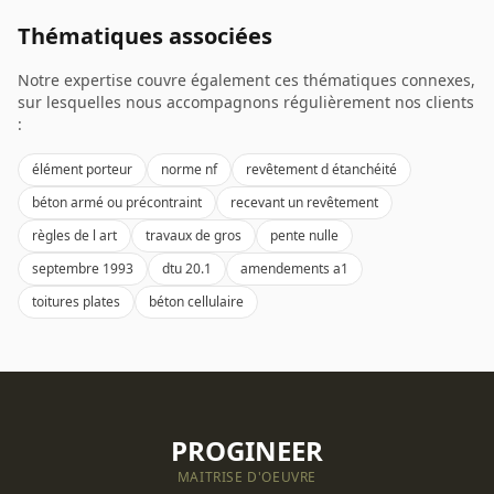
Thématiques associées
Notre expertise couvre également ces thématiques connexes,
sur lesquelles nous accompagnons régulièrement nos clients
:
élément porteur
norme nf
revêtement d étanchéité
béton armé ou précontraint
recevant un revêtement
règles de l art
travaux de gros
pente nulle
septembre 1993
dtu 20.1
amendements a1
toitures plates
béton cellulaire
PROGINEER
MAITRISE D'OEUVRE