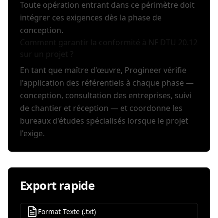
Toute opération entrant dans ce périmètre doit
intégrer ces exigences dès la phase de
conception.
Comment garantir la conformité à NF DTU 20.12
sur un projet ?
En tant que maître d'œuvre, Progineer vérifie
l'application des référentiels à chaque phase —
conception, consultation des entreprises, suivi
de chantier et réception — et coordonne les
bureaux d'études spécialisés lorsque le projet
l'exige.
Export rapide
Format Texte (.txt)