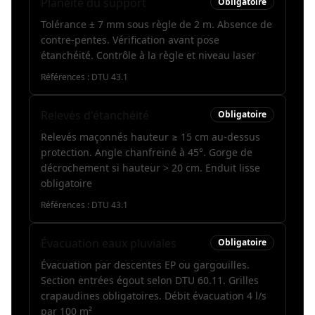
Planéité du support
Obligatoire
Tolérance ± 7 mm sous règle de 2 m. Absence de
contre-pentes. Vérification avant pose
étanchéité. Contrôle à la règle et niveau laser
Références :
DTU 43.1
Relevés d'étanchéité
Obligatoire
Relevés maçonnés hauteur ≥ 15 cm au-dessus
protection. Angle chanfreiné à 45°. Gorge de
décrochement si hauteur > 20 cm. Enduit lisse
obligatoire
Références :
DTU 43.1
Évacuation eaux pluviales
Obligatoire
Évacuation par descentes EP ou gargouilles.
Section entrées égout selon DTU 60.11. Grilles
crapaudines obligatoires. Débit évacuation 4 l/s
par 100 m²