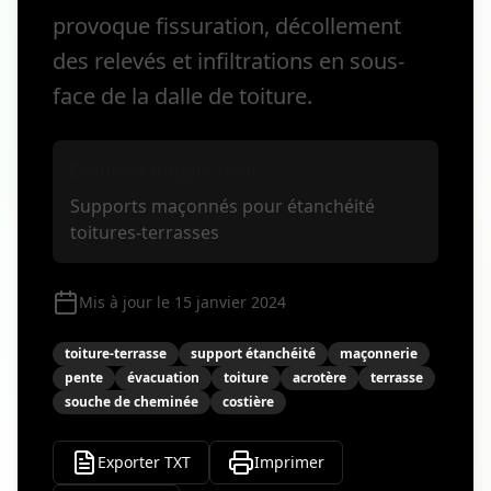
provoque fissuration, décollement
des relevés et infiltrations en sous-
face de la dalle de toiture.
Domaine d'application
Supports maçonnés pour étanchéité
toitures-terrasses
Mis à jour le 15 janvier 2024
toiture-terrasse
support étanchéité
maçonnerie
pente
évacuation
toiture
acrotère
terrasse
souche de cheminée
costière
Exporter TXT
Imprimer