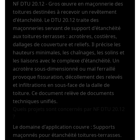
NF DTU 20.12 - Gros œuvre en maçonnerie des
toitures destinées à recevoir un revêtement
d'étanchéité. Le DTU 20.12 traite des
maçonneries servant de support d'étanchéité
aux toitures-terrasses : acrotères, costières,
dallages de couverture et reliefs. Il précise les
hauteurs minimales, les chaînages, les solins et
les liaisons avec le complexe d'étanchéité. Un
acrotère sous-dimensionné ou mal ferraillé
provoque fissuration, décollement des relevés
et infiltrations en sous-face de la dalle de
toiture. Ce document relève de documents
techniques unifiés.
Quels projets sont concernés par NF DTU 20.12
?
Le domaine d'application couvre : Supports
maçonnés pour étanchéité toitures-terrasses.