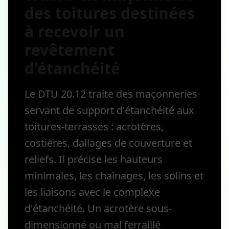
des toitures destinées
à recevoir un
revêtement
d'étanchéité
Le DTU 20.12 traite des maçonneries
servant de support d'étanchéité aux
toitures-terrasses : acrotères,
costières, dallages de couverture et
reliefs. Il précise les hauteurs
minimales, les chaînages, les solins et
les liaisons avec le complexe
d'étanchéité. Un acrotère sous-
dimensionné ou mal ferraillé