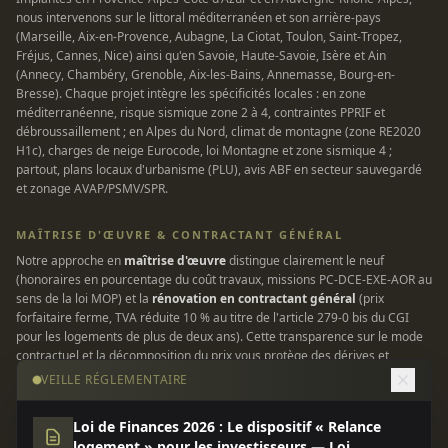
nous intervenons sur le littoral méditerranéen et son arrière-pays
(Marseille, Aix-en-Provence, Aubagne, La Ciotat, Toulon, Saint-Tropez,
Fréjus, Cannes, Nice) ainsi qu'en Savoie, Haute-Savoie, Isère et Ain
(Annecy, Chambéry, Grenoble, Aix-les-Bains, Annemasse, Bourg-en-
Bresse). Chaque projet intègre les spécificités locales : en zone
méditerranéenne, risque sismique zone 2 à 4, contraintes PPRIF et
débroussaillement ; en Alpes du Nord, climat de montagne (zone RE2020
H1c), charges de neige Eurocode, loi Montagne et zone sismique 4 ;
partout, plans locaux d'urbanisme (PLU), avis ABF en secteur sauvegardé
et zonage AVAP/PSMV/SPR.
MAÎTRISE D'ŒUVRE & CONTRACTANT GÉNÉRAL
Notre approche en
maîtrise d'œuvre
distingue clairement le neuf
(honoraires en pourcentage du coût travaux, missions PC-DCE-EXE-AOR au
sens de la loi MOP) et la
rénovation en contractant général
(prix
forfaitaire ferme, TVA réduite 10 % au titre de l'article 279-0 bis du CGI
pour les logements de plus de deux ans). Cette transparence sur le mode
contractuel et la décomposition du prix vous protège des dérives et
garantit une enveloppe maîtrisée. Tous nos chantiers sont couverts par
VEILLE RÉGLEMENTAIRE
une assurance responsabilité civile professionnelle et une garantie
décennale conforme à la loi Spinetta du 4 janvier 1978.
Loi de Finances 2026 : Le dispositif « Relance
logement » pour les investisseurs — Loi