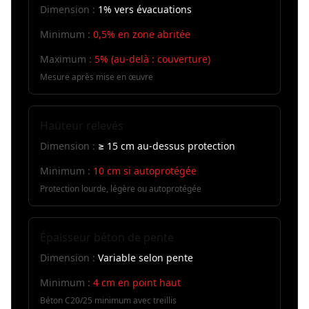
Dimension :
1% vers évacuations
Minimum :
0,5% en zone abritée
Maximum :
5% (au-delà : couverture)
Mesure après mise en œuvre
Hauteur relevés
Dimension :
≥ 15 cm au-dessus protection
Minimum :
10 cm si autoprotégée
Protection lourde, légère ou autoprotégée
Épaisseur béton de pente
Dimension :
Variable selon pente
Minimum :
4 cm en point haut
Béton C20/25 minimum avec treillis