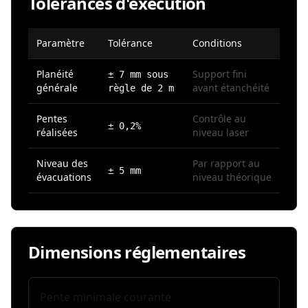
Tolérances d'exécution
Paramètre
Tolérance
Conditions
Planéité
Support fini
± 7 mm sous
générale
avant étanchéité
règle de 2 m
Pentes
Contrôle au
± 0,2%
réalisées
niveau laser
Niveau des
Par rapport au
± 5 mm
évacuations
niveau théorique
Dimensions réglementaires
Pente minimale courante