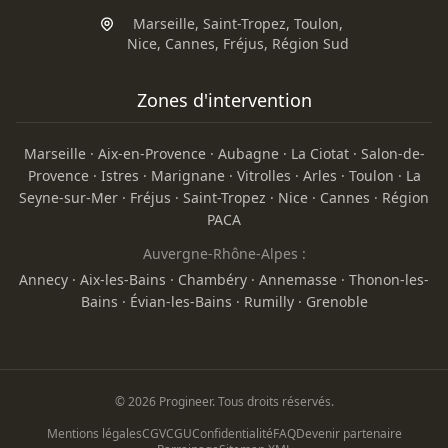
Marseille
,
Saint-Tropez
,
Toulon
,
Nice
,
Cannes
,
Fréjus
,
Région Sud
Zones d'intervention
Marseille
·
Aix-en-Provence
·
Aubagne
·
La Ciotat
·
Salon-de-
Provence
·
Istres
·
Marignane
·
Vitrolles
·
Arles
·
Toulon
·
La
Seyne-sur-Mer
·
Fréjus
·
Saint-Tropez
·
Nice
·
Cannes
·
Région
PACA
Auvergne-Rhône-Alpes :
Annecy
·
Aix-les-Bains
·
Chambéry
·
Annemasse
·
Thonon-les-
Bains
·
Évian-les-Bains
·
Rumilly
·
Grenoble
© 2026 Progineer. Tous droits réservés.
Mentions légales
CGV
CGU
Confidentialité
FAQ
Devenir partenaire