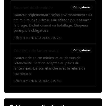
Souches de cheminée
Obligatoire
Hauteur réglementaire selon environnement : 40
cm minimum au-dessus du faîtage pour assurer
le tirage. Enduit ciment ou habillage. Chapeau
pare-pluie obligatoire
Références :
NF DTU 20.12, DTU 24.1
Costières de lanterneaux
Obligatoire
Hauteur de 15 cm minimum au-dessus de
l'étanchéité. Section adaptée au poids du
lanterneau. Liaison étanche avec le relevé de
membrane
Références :
NF DTU 20.12, DTU 43.1