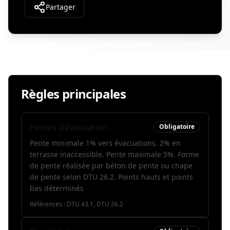
Partager
Règles principales
Pentes d'évacuation
Obligatoire
Pente minimale 1% vers évacuations. 2% en
terrasse inaccessible. Pente maximale 5%. Forme
de pente réalisée par béton de pente ou chape
de pente selon DTU 26.2. Points hauts et points
bas déterminés
Références :
DTU 43.1, DTU 26.2