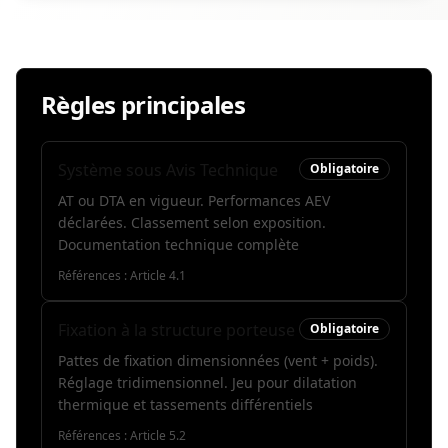
Règles principales
Système sous Avis Technique
Obligatoire
AT ou DTA en vigueur. Performances AEV
déclarées. Classement selon exposition.
Documentation technique complète
Références :
Article 4.1
Fixation à la structure porteuse
Obligatoire
Pattes de fixation dimensionnées (vent + poids).
Réglage tridimensionnel. Jeu pour dilatation
thermique et tassements différentiels
Références :
Article 5.2