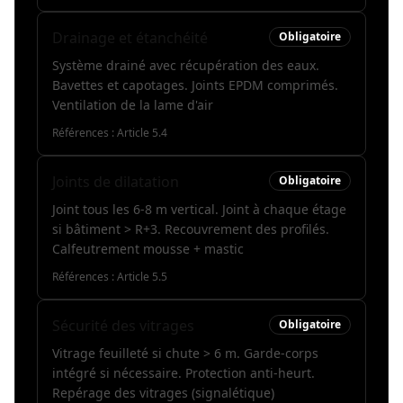
Drainage et étanchéité
Obligatoire
Système drainé avec récupération des eaux.
Bavettes et capotages. Joints EPDM comprimés.
Ventilation de la lame d'air
Références :
Article 5.4
Joints de dilatation
Obligatoire
Joint tous les 6-8 m vertical. Joint à chaque étage
si bâtiment > R+3. Recouvrement des profilés.
Calfeutrement mousse + mastic
Références :
Article 5.5
Sécurité des vitrages
Obligatoire
Vitrage feuilleté si chute > 6 m. Garde-corps
intégré si nécessaire. Protection anti-heurt.
Repérage des vitrages (signalétique)