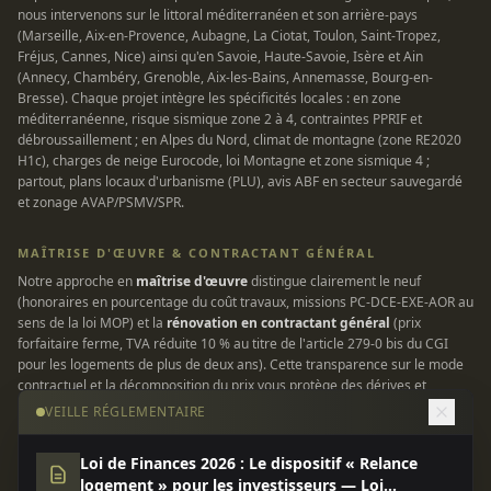
nous intervenons sur le littoral méditerranéen et son arrière-pays
(Marseille, Aix-en-Provence, Aubagne, La Ciotat, Toulon, Saint-Tropez,
Fréjus, Cannes, Nice) ainsi qu'en Savoie, Haute-Savoie, Isère et Ain
(Annecy, Chambéry, Grenoble, Aix-les-Bains, Annemasse, Bourg-en-
Bresse). Chaque projet intègre les spécificités locales : en zone
méditerranéenne, risque sismique zone 2 à 4, contraintes PPRIF et
débroussaillement ; en Alpes du Nord, climat de montagne (zone RE2020
H1c), charges de neige Eurocode, loi Montagne et zone sismique 4 ;
partout, plans locaux d'urbanisme (PLU), avis ABF en secteur sauvegardé
et zonage AVAP/PSMV/SPR.
MAÎTRISE D'ŒUVRE & CONTRACTANT GÉNÉRAL
Notre approche en
maîtrise d'œuvre
distingue clairement le neuf
(honoraires en pourcentage du coût travaux, missions PC-DCE-EXE-AOR au
sens de la loi MOP) et la
rénovation en contractant général
(prix
forfaitaire ferme, TVA réduite 10 % au titre de l'article 279-0 bis du CGI
pour les logements de plus de deux ans). Cette transparence sur le mode
contractuel et la décomposition du prix vous protège des dérives et
garantit une enveloppe maîtrisée. Tous nos chantiers sont couverts par
VEILLE RÉGLEMENTAIRE
une assurance responsabilité civile professionnelle et une garantie
décennale conforme à la loi Spinetta du 4 janvier 1978.
Loi de Finances 2026 : Le dispositif « Relance
logement » pour les investisseurs — Loi