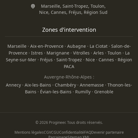
Marseille
,
Saint-Tropez
,
Toulon
,
Nice
,
Cannes
,
Fréjus
,
Région Sud
Zones d'intervention
Marseille
·
Aix-en-Provence
·
Aubagne
·
La Ciotat
·
Salon-de-
Provence
·
Istres
·
Marignane
·
Vitrolles
·
Arles
·
Toulon
·
La
Seyne-sur-Mer
·
Fréjus
·
Saint-Tropez
·
Nice
·
Cannes
·
Région
PACA
Auvergne-Rhône-Alpes :
Annecy
·
Aix-les-Bains
·
Chambéry
·
Annemasse
·
Thonon-les-
Bains
·
Évian-les-Bains
·
Rumilly
·
Grenoble
© 2026 Progineer. Tous droits réservés.
Mentions légales
CGV
CGU
Confidentialité
FAQ
Devenir partenaire
Parrainage
Sitemap XML