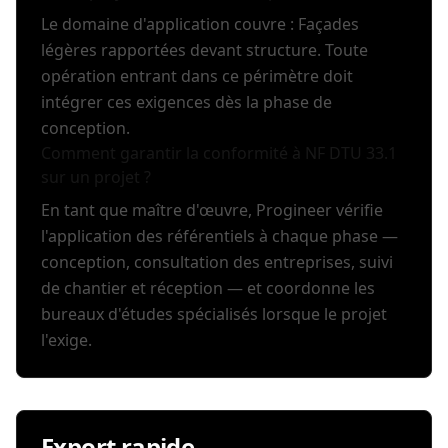
Le domaine d'application couvre : Façades
légères rapportées devant structure. Toute
opération entrant dans ce périmètre doit
intégrer ces exigences dès la phase de
conception.
Comment garantir la conformité à NF DTU 33.1
sur un projet ?
En tant que maître d'œuvre, Progineer vérifie
l'application des référentiels à chaque phase —
conception, consultation des entreprises, suivi
de chantier et réception — et coordonne les
bureaux d'études spécialisés lorsque le projet
l'exige.
Export rapide