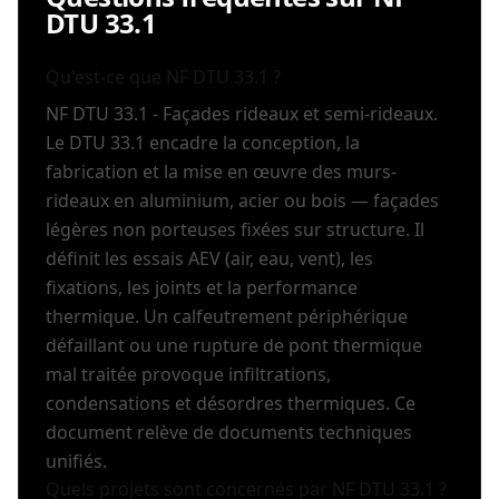
DTU 33.1
Qu'est-ce que NF DTU 33.1 ?
NF DTU 33.1 - Façades rideaux et semi-rideaux.
Le DTU 33.1 encadre la conception, la
fabrication et la mise en œuvre des murs-
rideaux en aluminium, acier ou bois — façades
légères non porteuses fixées sur structure. Il
définit les essais AEV (air, eau, vent), les
fixations, les joints et la performance
thermique. Un calfeutrement périphérique
défaillant ou une rupture de pont thermique
mal traitée provoque infiltrations,
condensations et désordres thermiques. Ce
document relève de documents techniques
unifiés.
Quels projets sont concernés par NF DTU 33.1 ?