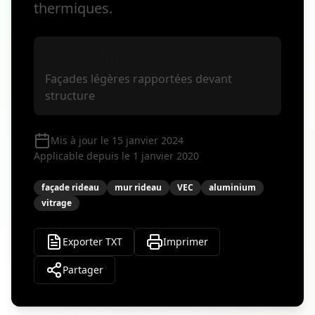
thermiques.
Domaine d'application
Façades légères rapportées devant
structure
Mis à jour le 15 janvier 2024
Applicable depuis le 1 janvier 2020
façade rideau
mur rideau
VEC
aluminium
vitrage
Exporter TXT
Imprimer
Partager