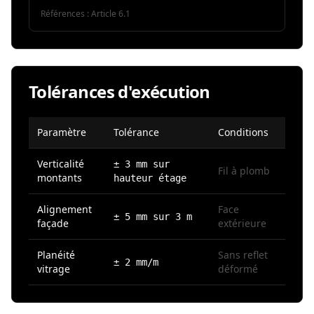
Références :
Article 6.1
Tolérances d'exécution
Paramètre
Tolérance
Conditions
Verticalité
± 3 mm sur
Fil à plomb
montants
hauteur étage
Alignement
Face
± 5 mm sur 3 m
façade
extérieure
Planéité
Sans reflet
± 2 mm/m
vitrage
déformé