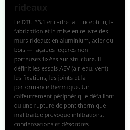
rideaux
Le DTU 33.1 encadre la conception, la
fabrication et la mise en œuvre des
murs-rideaux en aluminium, acier ou
bois — façades légères non
porteuses fixées sur structure. Il
définit les essais AEV (air, eau, vent),
les fixations, les joints et la
performance thermique. Un
calfeutrement périphérique défaillant
ou une rupture de pont thermique
mal traitée provoque infiltrations,
condensations et désordres