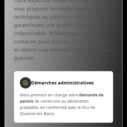
Cette expertise locale nous permet de
vous proposer les meilleures solutions
techniques au juste prix, tout en
garantissant une qualité d'exécution
irréprochable. N'hésitez pas à nous
contacter pour discuter de votre projet
et obtenir une estimation personnalisée
gratuite.
Démarches administratives
Nous prenons en charge votre
demande de
permis
de construire ou déclaration
préalable, en conformité avec le PLU de
Divonne-les-Bains.