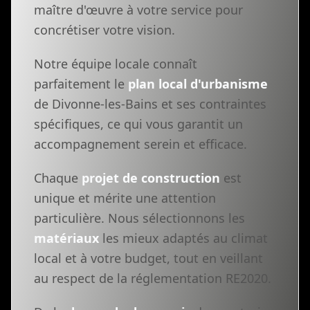
maître d'œuvre à votre service pour
concrétiser votre vision.
Notre équipe locale connaît
parfaitement le
plan local d'urbanisme
de Divonne-les-Bains et ses contraintes
spécifiques, ce qui vous garantit un
accompagnement serein et efficace.
Chaque
projet de construction
est
unique et mérite une attention
particulière. Nous sélectionnons les
matériaux
les mieux adaptés au climat
local et à votre budget, tout en veillant
au respect de la réglementation RE2020.