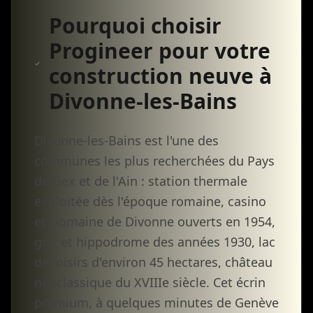
Pourquoi choisir
Progineer pour votre
construction neuve à
Divonne-les-Bains
Divonne-les-Bains est l'une des
communes les plus recherchées du Pays
de Gex et de l'Ain : station thermale
exploitée dès l'époque romaine, casino
et Domaine de Divonne ouverts en 1954,
golf et hippodrome des années 1930, lac
de loisirs d'environ 45 hectares, château
néoclassique du XVIIIe siècle. Cet écrin
premium, à quelques minutes de Genève