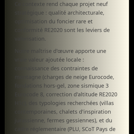
Ce contexte rend chaque projet neuf
stratégique : qualité architecturale,
optimisation du foncier rare et
conformité RE2020 sont les leviers de
valorisation.
Notre maîtrise d'œuvre apporte une
vraie valeur ajoutée locale :
connaissance des contraintes de
montagne (charges de neige Eurocode,
fondations hors-gel, zone sismique 3
Eurocode 8, correction d'altitude RE2020
H1c), des typologies recherchées (villas
contemporaines, chalets d'inspiration
jurassienne, fermes gessiennes), et du
cadre réglementaire (PLU, SCoT Pays de