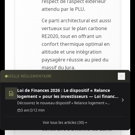
respect de l'aspect extérieur
attendu par le PLU.
Ce parti architectural est aussi
vertueux sur le plan carbone
RE2020, tout en offrant un
confort thermique optimal en
altitude et une intégration
paysagère réussie au pied du
massif du Jura.
VEILLE RÉGLEMENTAIRE
Loi de Finances 2026 : Le dispositif « Relance
logement » pour les investisseurs — Loi finances
2026 dispositif relance
Permis de construire et
Découvrez le nouveau dispositif « Relance logement »
5
(Jeanbrun) de la Loi de Finances 2026, une opportunité fiscale
3 avr.
12 min
urbanisme Pays de Gex
majeure pour l'investissement locatif neuf ou rénové.
Voir tous les articles (30)
Construire à Divonne-les-Bains