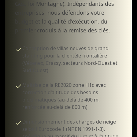
Gex, loi Montagne). Indépendants des
entreprises, nous défendons votre
budget et la qualité d'exécution, du
premier croquis à la remise des clés.
Conception de villas neuves de grand
standing pour la clientèle frontalière
(Vésenex, Crassy, secteurs Nord-Ouest et
Sud-Ouest)
Maîtrise de la RE2020 zone H1c avec
correction d'altitude des besoins
bioclimatiques (au-delà de 400 m,
renforcée au-delà de 800 m)
Dimensionnement des charges de neige
selon l'Eurocode 1 (NF EN 1991-1-3),
spécifique au massif du Jura et à l'altitude