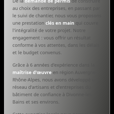
De la
demande de permis
de construire
au choix des entreprises, en passant par
le suivi de chantier, nous vous proposons
une prestation
clés en main
qui couvre
l'intégralité de votre projet. Notre
engagement : vous offrir un résultat
conforme à vos attentes, dans les délais
et le budget convenus.
Grâce à 6 années d'expérience dans la
maîtrise d'œuvre
en région Auvergne-
Rhône-Alpes, nous avons développé un
réseau d'artisans et d'entreprises du
bâtiment de confiance à Divonne-les-
Bains et ses environs.