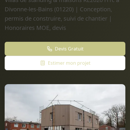
Divonne-les-Bains (01220) | Conception,
permis de construire, suivi de chantier |
Honoraires MOE, devis
Devis Gratuit
Estimer mon projet