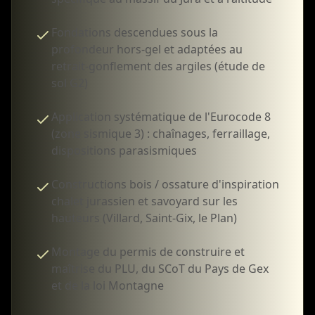
Fondations descendues sous la
profondeur hors-gel et adaptées au
retrait-gonflement des argiles (étude de
sol G2)
Application systématique de l'Eurocode 8
(zone sismique 3) : chaînages, ferraillage,
dispositions parasismiques
Constructions bois / ossature d'inspiration
chalet jurassien et savoyard sur les
hauteurs (Villard, Saint-Gix, le Plan)
Montage du permis de construire et
maîtrise du PLU, du SCoT du Pays de Gex
et de la loi Montagne