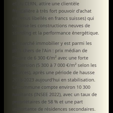
et du CERN, attire une clientèle
frontalière à très fort pouvoir d'achat
(revenus libellés en francs suisses) qui
valorise les constructions neuves de
standing et la performance énergétique.
Le marché immobilier y est parmi les
plus chers de l'Ain : prix médian de
l'ordre de 6 300 €/m² avec une forte
dispersion (5 300 à 7 000 €/m² selon les
sources), après une période de hausse
2018-2023 aujourd'hui en stabilisation.
La commune compte environ 10 300
habitants (INSEE 2022), avec un taux de
propriétaires de 58 % et une part
importante de résidences secondaires.