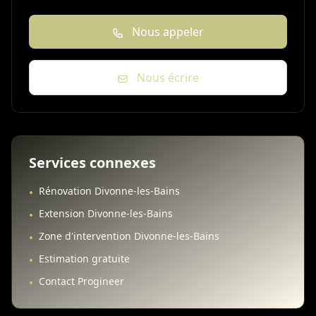
Nous appeler
Nous écrire
Services connexes
Rénovation Divonne-les-Bains
•
Extension Divonne-les-Bains
•
Zone d'intervention Divonne-les-Bains
•
Estimation gratuite
•
Contact Progineer
•